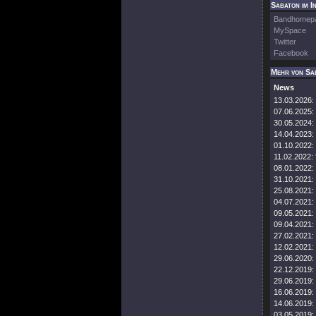
Sabaton im I
Bandhomep
MySpace
Twitter
Facebook
Mehr von Sa
News
13.03.2026:
07.06.2025:
30.05.2024:
14.04.2023:
01.10.2022:
11.02.2022:
08.01.2022:
31.10.2021:
25.08.2021:
04.07.2021:
09.05.2021:
09.04.2021:
27.02.2021:
12.02.2021:
29.06.2020:
22.12.2019:
29.06.2019:
16.06.2019:
14.06.2019:
03.05.2019: