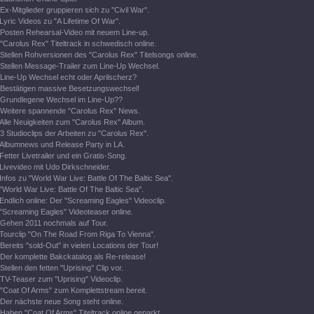
Ex-Mitglieder gruppieren sich zu "Civil War".
Lyric Videos zu "A Lifetime Of War".
Posten Rehearsal-Video mit neuem Line-up.
"Carolus Rex" Titeltrack in schwedisch online.
Stellen Rohversionen des "Carolus Rex" Titelsongs online.
Stellen Message-Trailer zum Line-Up Wechsel.
Line-Up Wechsel echt oder Aprilscherz?
Bestätigen massive Besetzungswechsel!
Grundlegene Wechsel im Line-Up??
Weitere spannende "Carolus Rex" News.
Alle Neuigkeiten zum "Carolus Rex" Album.
3 Studioclips der Arbeiten zu "Carolus Rex".
Albumnews und Release Party in LA.
Fetter Livetrailer und ein Gratis-Song.
Livevideo mit Udo Dirkschneider.
Infos zu "World War Live: Battle Of The Baltic Sea".
"World War Live: Battle Of The Baltic Sea".
Endlich online: Der "Screaming Eagles" Videoclip.
"Screaming Eagles" Videoteaser online.
Gehen 2011 nochmals auf Tour.
Tourclip "On The Road From Riga To Vienna".
Bereits "sold-Out" in vielen Locations der Tour!
Der komplette Bakckatalog als Re-release!
Stellen den fetten "Uprising" Clip vor.
TV-Teaser zum "Uprising" Videoclip.
"Coat Of Arms" zum Komplettstream bereit.
Der nächste neue Song steht online.
Haben "Coat Of Arms" Titeltrack online geparkt.