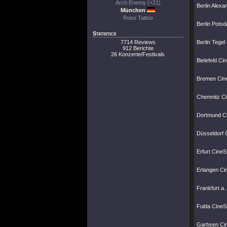
Arch Enemy (+21)
Berlin Alexa
München
Rose Tattoo
Berlin Potsd
Statistics
7714 Reviews
Berlin Tegel
912 Berichte
26 Konzerte/Festivals
Bielefeld Ci
Bremen Cine
Chemnitz Ci
Dortmund Ci
Düsseldorf 
Erfurt CineS
Erlangen Cin
Frankfurt a.
Fulda CineSt
Garbsen Cin