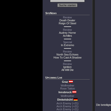
SiteNews
Review
Death Dealer
Reign Of Steel
Review
Audrey Horne
Achilles
Special
In Extremo
Review
North Sea Echoes
How To Cast A Shadow
Review
Ignition
All Will Die
Upcoming Live
Graz
Wolfmother
Rose Tattoo
Innsbruck
Wolfmother
Dinkelsbühl
Arch Enemy (+21)
Die beteiligt
Arch Enemy (+21)
Arch Enemy (+21)