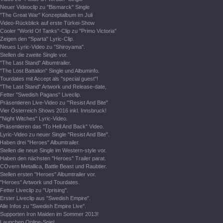
Neuer Videoclip zu "Bismarck" Single
"The Great War" Konzeptalbum im Juli
Video-Rückblick auf erste Türkei-Show
Cooler "World Of Tanks"-Clip zu "Primo Victoria"
Zeigen den "Sparta" Lyric-Clip.
Neues Lyric-Video zu "Shiroyama".
Stellen die zweite Single vor.
"The Last Stand" Albumtrailer.
"The Lost Battalion" Single und Albuminfo.
Tourdates mit Accept als "special guest"!
"The Last Stand" Artwork und Release-date,
Fetter "Swedish Pagans" Liveclip.
Präsentieren Live-Video zu "'Resist And Bite"
Vier Österreich Shows 2016 inkl. Innsbruck!
"Night Witches" Lyric-Video.
Präsentieren das "To Hell And Back" Video.
Lyric-Video zu neuer Single "Resist And Bite".
Haben drei "Heroes" Albumtrailer.
Stellen die neue Single im Western-style vor.
Haben den nächsten "Heroes" Trailer parat.
COvern Metallica, Battle Beast und Raubtier.
Stellen ersten "Heroes" Albumtrailer vor.
"Heroes" Artwork und Tourdates.
Fetter Liveclip zu "Uprising".
Erster Liveclip aus "Swedish Empire".
Alle Infos zu "Swedish Empire Live".
Supporten Iron Maiden im Sommer 2013!
Launchen Online-Spiel