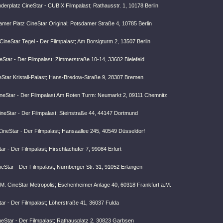
nderplatz CineStar - CUBIX Filmpalast; Rathausstr. 1, 10178 Berlin
amer Platz CineStar Original; Potsdamer Straße 4, 10785 Berlin
 CineStar Tegel - Der Filmpalast; Am Borsigturm 2, 13507 Berlin
neStar - Der Filmpalast; Zimmerstraße 10-14, 33602 Bielefeld
Star Kristall-Palast; Hans-Bredow-Straße 9, 28307 Bremen
neStar - Der Filmpalast Am Roten Turm: Neumarkt 2, 09111 Chemnitz
neStar - Der Filmpalast; Steinstraße 44, 44147 Dortmund
CineStar - Der Filmpalast; Hansaallee 245, 40549 Düsseldorf
tar - Der Filmpalast; Hirschlachufer 7, 99084 Erfurt
eStar - Der Filmpalast; Nürnberger Str. 31, 91052 Erlangen
 M. CineStar Metropolis; Eschenheimer Anlage 40, 60318 Frankfurt a.M.
ar - Der Filmpalast; Löherstraße 41, 36037 Fulda
eStar - Der Filmpalast; Rathausplatz 2, 30823 Garbsen