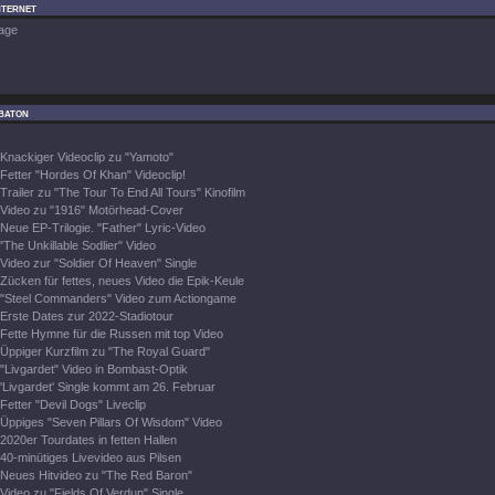
nternet
age
baton
Knackiger Videoclip zu "Yamoto"
Fetter "Hordes Of Khan" Videoclip!
Trailer zu "The Tour To End All Tours" Kinofilm
Video zu "1916" Motörhead-Cover
Neue EP-Trilogie. "Father" Lyric-Video
"The Unkillable Sodlier" Video
Video zur "Soldier Of Heaven" Single
Zücken für fettes, neues Video die Epik-Keule
"Steel Commanders" Video zum Actiongame
Erste Dates zur 2022-Stadiotour
Fette Hymne für die Russen mit top Video
Üppiger Kurzfilm zu "The Royal Guard"
"Livgardet" Video in Bombast-Optik
'Livgardet' Single kommt am 26. Februar
Fetter "Devil Dogs" Liveclip
Üppiges "Seven Pillars Of Wisdom" Video
2020er Tourdates in fetten Hallen
40-minütiges Livevideo aus Pilsen
Neues Hitvideo zu "The Red Baron"
Video zu "Fields Of Verdun" Single