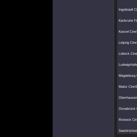
Ingolstadt 
Karlsruhe F
Kassel CineS
Leipzig Cine
Lübeck Cine
Ludwigshafe
Magdeburg C
Mainz CineSt
Oberhausen 
Osnabrück C
Rostock Cine
Saarbrücken