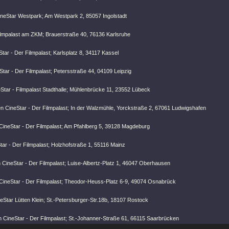
CineStar Westpark; Am Westpark 2, 85057 Ingolstadt
ilmpalast am ZKM; Brauerstraße 40, 76136 Karlsruhe
tar - Der Filmpalast; Karlsplatz 8, 34117 Kassel
Star - Der Filmpalast; Petersstraße 44, 04109 Leipzig
Star - Filmpalast Stadthalle; Mühlenbrücke 11, 23552 Lübeck
n CineStar - Der Filmpalast; In der Walzmühle, Yorckstraße 2, 67061 Ludwigshafen
ineStar - Der Filmpalast; Am Pfahlberg 5, 39128 Magdeburg
ar - Der Filmpalast; Holzhofstraße 1, 55116 Mainz
CineStar - Der Filmpalast; Luise-Albertz-Platz 1, 46047 Oberhausen
ineStar - Der Filmpalast; Theodor-Heuss-Platz 6-9, 49074 Osnabrück
Star Lütten Klein; St.-Petersburger-Str.18b, 18107 Rostock
 CineStar - Der Filmpalast; St.-Johanner-Straße 61, 66115 Saarbrücken