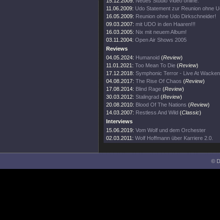
15.12.2009:
Neues Studio Video online.
11.06.2009:
Udo Statement zur Reunion ohne U
16.05.2009:
Reunion ohne Udo Dirkschneider!
09.03.2007:
mit UDO in den Haaren!!!
16.03.2005:
Nix mit neuem Album!
03.11.2004:
Open Air Shows 2005
Reviews
04.05.2024:
Humanoid
(
Review
)
11.01.2021:
Too Mean To Die
(
Review
)
17.12.2018:
Symphonic Terror - Live At Wacke
04.08.2017:
The Rise Of Chaos
(
Review
)
17.08.2014:
Blind Rage
(
Review
)
30.03.2012:
Stalingrad
(
Review
)
20.08.2010:
Blood Of The Nations
(
Review
)
14.03.2007:
Restless And Wild
(
Classic
)
Interviews
15.06.2019:
Vom Wolf und dem Orchester
02.03.2011:
Wolf Hoffmann über Karriere 2.0.
© D