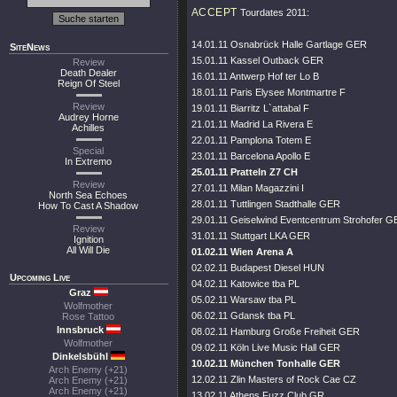
ACCEPT
Tourdates 2011:
14.01.11 Osnabrück Halle Gartlage GER
SiteNews
15.01.11 Kassel Outback GER
Review
Death Dealer
16.01.11 Antwerp Hof ter Lo B
Reign Of Steel
18.01.11 Paris Elysee Montmartre F
Review
19.01.11 Biarritz L`attabal F
Audrey Horne
21.01.11 Madrid La Rivera E
Achilles
22.01.11 Pamplona Totem E
Special
23.01.11 Barcelona Apollo E
In Extremo
25.01.11 Pratteln Z7 CH
Review
27.01.11 Milan Magazzini I
North Sea Echoes
28.01.11 Tuttlingen Stadthalle GER
How To Cast A Shadow
29.01.11 Geiselwind Eventcentrum Strohofer 
Review
31.01.11 Stuttgart LKA GER
Ignition
All Will Die
01.02.11 Wien Arena A
02.02.11 Budapest Diesel HUN
Upcoming Live
04.02.11 Katowice tba PL
Graz
05.02.11 Warsaw tba PL
Wolfmother
06.02.11 Gdansk tba PL
Rose Tattoo
Innsbruck
08.02.11 Hamburg Große Freiheit GER
Wolfmother
09.02.11 Köln Live Music Hall GER
Dinkelsbühl
10.02.11 München Tonhalle GER
Arch Enemy (+21)
12.02.11 Zlin Masters of Rock Cae CZ
Arch Enemy (+21)
Arch Enemy (+21)
13.02.11 Athens Fuzz Club GR