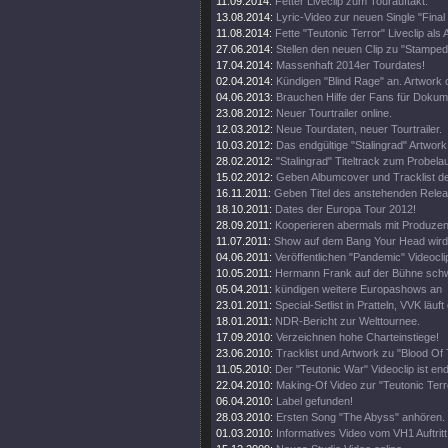
11.09.2014:
Fetter Liveclip zum Tourauftakt.
13.08.2014:
Lyric-Video zur neuen Single "Final
11.08.2014:
Fette "Teutonic Terror" Liveclip als 
27.06.2014:
Stellen den neuen Clip zu "Stamped
17.04.2014:
Massenhaft 2014er Tourdates!
02.04.2014:
Kündigen "Blind Rage" an. Artwork o
04.06.2013:
Brauchen Hilfe der Fans für Dokum
23.08.2012:
Neuer Tourtrailer online.
12.03.2012:
Neue Tourdaten, neuer Tourtrailer.
10.03.2012:
Das endgültige "Stalingrad" Artwork 
28.02.2012:
"Stalingrad" Titeltrack zum Probelau
15.02.2012:
Geben Albumcover und Tracklist d
16.11.2011:
Geben Titel des anstehenden Rele
18.10.2011:
Dates der Europa Tour 2012!
28.09.2011:
Kooperieren abermals mit Produze
11.07.2011:
Show auf dem Bang Your Head wird 
04.06.2011:
Veröffentlichen "Pandemic" Videocli
10.05.2011:
Hermann Frank auf der Bühne schw
05.04.2011:
kündigen weitere Europashows an
23.01.2011:
Special-Setlist in Pratteln, VVK läuft
18.01.2011:
NDR-Bericht zur Welttournee.
17.09.2010:
Verzeichnen hohe Charteinstiege!
23.06.2010:
Tracklist und Artwork zu "Blood Of
11.05.2010:
Der "Teutonic War" Videoclip ist end
22.04.2010:
Making-Of Video zur "Teutonic Terro
06.04.2010:
Label gefunden!
28.03.2010:
Ersten Song "The Abyss" anhören.
01.03.2010:
Informatives Video vom VH1 Auftritt