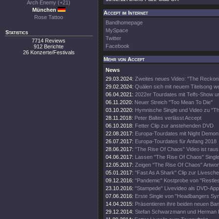
Arch Enemy (+21)
München
Accept im Internet
Rose Tattoo
Bandhomepage
MySpace
Statistics
Twitter
7714 Reviews
Facebook
912 Berichte
26 Konzerte/Festivals
Mehr von Accept
News
29.03.2024:
Zweites neues Video: "The Reckon
29.02.2024:
Quälen sich mit neuem Titelsong we
06.04.2021:
2022er Tourdates mit Telfs-Show u
06.11.2020:
Neuer Streich "Too Mean To Die"
03.10.2020:
Hymnische Single und Video zu "T
28.11.2018:
Peter Baltes verlässt Accept
06.10.2018:
Fetter Clip zur anstehenden DVD
22.08.2017:
Europa-Tourdates mit Night Demon
26.07.2017:
Europa-Tourdates für Anfang 2018
28.06.2017:
"The Rise Of Chaos" Video ist raus
04.06.2017:
Lassen "The Rise Of Chaos" Single
12.05.2017:
Zeigen "The Rise Of Chaos" Artwo
05.01.2017:
"Fast As A Shark" Clip zur Livesche
09.12.2016:
"Pandemic" Kostprobe von "Restles
23.10.2016:
"Stampede" Livevideo als DVD-Appe
07.06.2016:
Erste Single von "Headbangers Sy
14.04.2015:
Präsentieren ihre beiden neuen Ban
29.12.2014:
Stefan Schwarzmann und Herman F