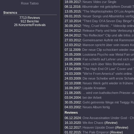
18.09.2017:
Neues Video zur Single
Rose Tattoo
08.11.2016:
Albumtrailer mit geköpftem Donald 
13.05.2015:
"The Mephistopheles Of Los Angele
Statistics
09.01.2015:
Neuer Songs und Albuminfos verfüg
7713 Reviews
27.10.2014:
"Third Day Of A Seven Day Binge" 
912 Berichte
26 Konzerte/Festivals
30.09.2012:
"Hey, Cruel World..." Videoclip onlin
22.04.2012:
Release Party und fette Verlosung
04.04.2012:
"No Reflection" Clip und alle Infos zu
27.03.2012:
Gemeinsamer Auftritt mit Rammstein
12.03.2012:
Manson spricht über sein neues K
07.11.2009:
Der neue Clip schockiert wieder mal
25.05.2009:
Louisiana Psycho war Metal Fan un
20.05.2009:
Fan schießt auf Lehrer und sich sel
14.05.2009:
Kotzt sich über Wes Borland aus.
17.04.2009:
"The High End Of Low" Cover und T
29.03.2009:
"We're From America" steht online.
24.03.2009:
Die neue Scheibe wirft erste Schatt
20.10.2008:
Neues Werk geht wieder in frühere
16.09.2007:
Liquide Kreation
21.08.2005:
... wird von katholischem Priester un
03.04.2004:
bei der Arbeit
30.05.2002:
Geht getrennte Wege mit Twiggy R
04.03.2002:
Neues Album fertig
Reviews
06.12.2024:
One Assassination Under God - Ch
16.10.2020:
We Are Chaos
(
Review
)
06.12.2017:
Heaven Upside Down
(
Review
)
01.02.2015:
The Pale Emperor
(
Review
)