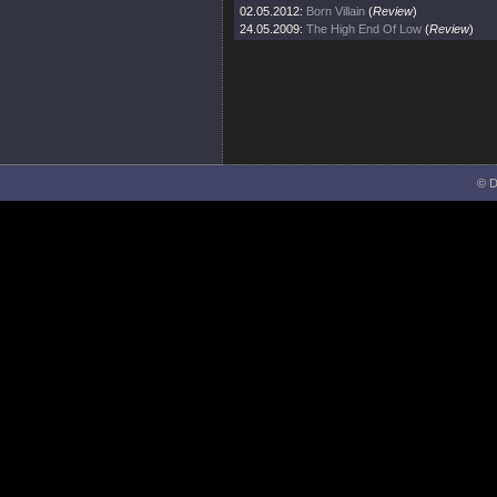
02.05.2012:
Born Villain
(
Review
)
24.05.2009:
The High End Of Low
(
Review
)
© D