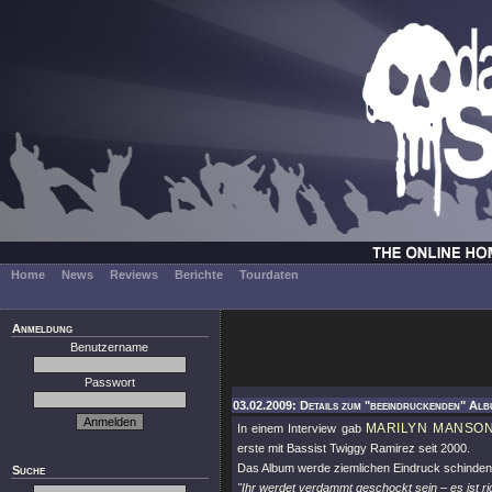
Home
News
Reviews
Berichte
Tourdaten
Anmeldung
Benutzername
Passwort
03.02.2009: Details zum "beeindruckenden" Alb
MARILYN MANSO
In einem Interview gab
erste mit Bassist Twiggy Ramirez seit 2000.
Das Album werde ziemlichen Eindruck schinden
Suche
"Ihr werdet verdammt geschockt sein – es ist ric