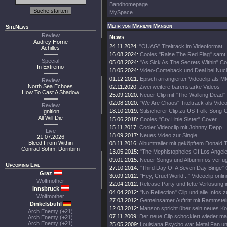
Bandhomepage
MySpace
Mehr von Marilyn Manson
SiteNews
Review
News
Audrey Horne
24.11.2024:
"OUAG" Titeltrack im Videoformat
Achilles
16.08.2024:
Cooles "Raise The Red Flag" samt
Special
05.08.2024:
"As Sick As The Secrets Within" 
In Extremo
18.05.2024:
Video-Comeback und Deal bei Nucl
01.12.2021:
Episch arrangierter Videoclip als 
Review
North Sea Echoes
02.11.2020:
Zwei weitere bärenstarke Videos
How To Cast A Shadow
25.09.2020:
Neuer Clip mit "The Walking Dead"-
02.08.2020:
"We Are Chaos" Titeltrack als Vide
Review
18.10.2019:
Stilsicherer Clip zu US-Folk-Song-
Ignition
All Will Die
15.06.2018:
Cooles "Cry Little Sister" Cover
15.11.2017:
Cooler Videoclip mit Johnny Depp
Live
18.09.2017:
Neues Video zur Single
21.07.2026
Bleed From Within
08.11.2016:
Albumtrailer mit geköpftem Donald 
Conrad Sohm, Dornbirn
13.05.2015:
"The Mephistopheles Of Los Angele
09.01.2015:
Neuer Songs und Albuminfos verfüg
Upcoming Live
27.10.2014:
"Third Day Of A Seven Day Binge" 
Graz
30.09.2012:
"Hey, Cruel World..." Videoclip onlin
Wolfmother
22.04.2012:
Release Party und fette Verlosung
Innsbruck
04.04.2012:
"No Reflection" Clip und alle Infos zu
Wolfmother
27.03.2012:
Gemeinsamer Auftritt mit Rammstein
Dinkelsbühl
12.03.2012:
Manson spricht über sein neues K
Arch Enemy (+21)
07.11.2009:
Der neue Clip schockiert wieder mal
Arch Enemy (+21)
Arch Enemy (+21)
25.05.2009:
Louisiana Psycho war Metal Fan un