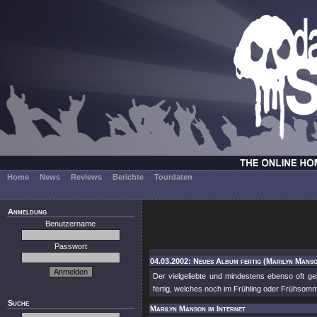
Home
News
Reviews
Berichte
Tourdaten
Anmeldung
Benutzername
Passwort
04.03.2002: Neues Album fertig (Marilyn Mans
Der vielgeliebte und mindestens ebenso oft 
fertig, welches noch im Frühling oder Frühsomme
Suche
Marilyn Manson im Internet