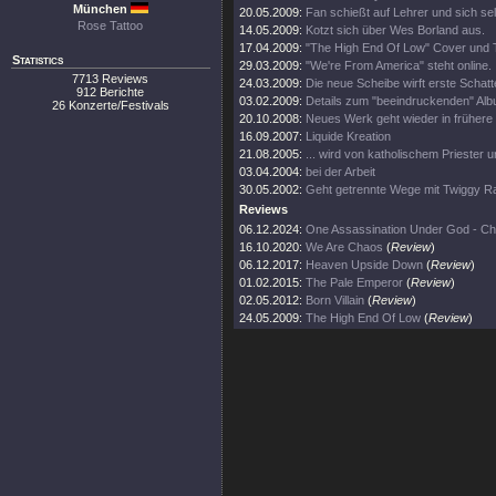
München
20.05.2009:
Fan schießt auf Lehrer und sich sel
Rose Tattoo
14.05.2009:
Kotzt sich über Wes Borland aus.
17.04.2009:
"The High End Of Low" Cover und T
Statistics
29.03.2009:
"We're From America" steht online.
7713 Reviews
24.03.2009:
Die neue Scheibe wirft erste Schatt
912 Berichte
03.02.2009:
Details zum "beeindruckenden" Alb
26 Konzerte/Festivals
20.10.2008:
Neues Werk geht wieder in frühere
16.09.2007:
Liquide Kreation
21.08.2005:
... wird von katholischem Priester un
03.04.2004:
bei der Arbeit
30.05.2002:
Geht getrennte Wege mit Twiggy R
Reviews
06.12.2024:
One Assassination Under God - Ch
16.10.2020:
We Are Chaos
(
Review
)
06.12.2017:
Heaven Upside Down
(
Review
)
01.02.2015:
The Pale Emperor
(
Review
)
02.05.2012:
Born Villain
(
Review
)
24.05.2009:
The High End Of Low
(
Review
)