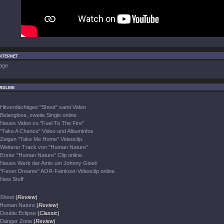
Internet
age
rdline
Hitverdächtiges "Shout" samt Video
Belanglose, zweite Single online
Neues Video zu "Fuel To The Fire"
"Take A Chance" Video und Albuminfos
Zeigen "Take Me Home" Videoclip.
Weiterer Track von "Human Nature"
Erster "Human Nature" Clip online
Neues Werk der Amis um Johnny Gioeli
"Fever Dreams" AOR-Feinkost-Videoclip online.
New Stuff
Shout
(
Review
)
Human Nature
(
Review
)
Double Eclipse
(
Classic
)
Danger Zone
(
Review
)