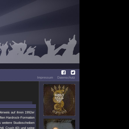
Impressum
Datenschutz
Verweis auf ihren 1992er
haften Hardrock-Formation
 weitere Studioscheiben
Pell, Crush 40) und seine