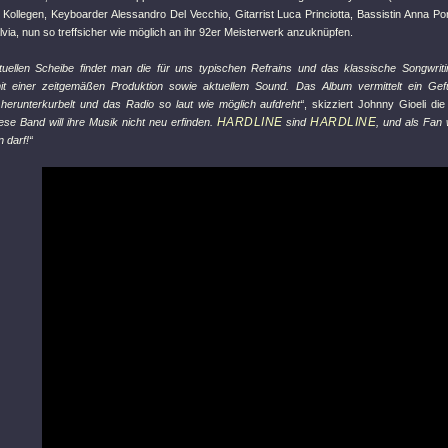
n Kollegen, Keyboarder Alessandro Del Vecchio, Gitarrist Luca Princiotta, Bassistin Anna P
via, nun so treffsicher wie möglich an ihr 92er Meisterwerk anzuknüpfen.
tuellen Scheibe findet man die für uns typischen Refrains und das klassische Songwriti
mit einer zeitgemäßen Produktion sowie aktuellem Sound. Das Album vermittelt ein Ge
 herunterkurbelt und das Radio so laut wie möglich aufdreht“
, skizziert Johnny Gioeli d
HARDLINE
HARDLINE
ese Band will ihre Musik nicht neu erfinden.
sind
, und als Fan
 darf!“