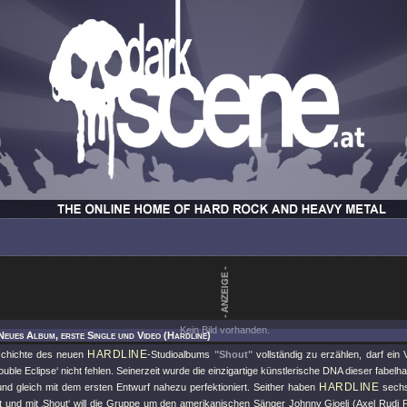
Kein Bild vorhanden.
Neues Album, erste Single und Video (Hardline)
HARDLINE
chichte des neuen
-Studioalbums
"Shout"
vollständig zu erzählen, darf ein 
ouble Eclipse‘ nicht fehlen. Seinerzeit wurde die einzigartige künstlerische DNA dieser fabel
HARDLINE
und gleich mit dem ersten Entwurf nahezu perfektioniert. Seither haben
sechs
ht und mit ‚Shout‘ will die Gruppe um den amerikanischen Sänger Johnny Gioeli (Axel Rudi 