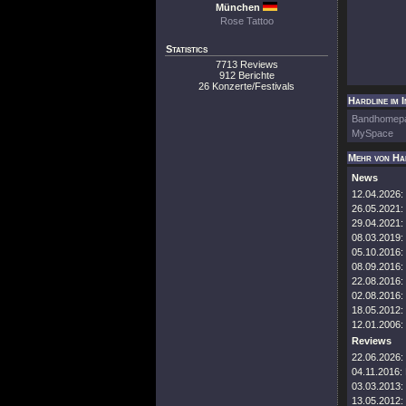
München
Rose Tattoo
Statistics
7713 Reviews
912 Berichte
26 Konzerte/Festivals
Hardline im 
Bandhomep
MySpace
Mehr von Ha
News
12.04.2026:
26.05.2021:
29.04.2021:
08.03.2019:
05.10.2016:
08.09.2016:
22.08.2016:
02.08.2016:
18.05.2012:
12.01.2006:
Reviews
22.06.2026:
04.11.2016:
03.03.2013:
13.05.2012: