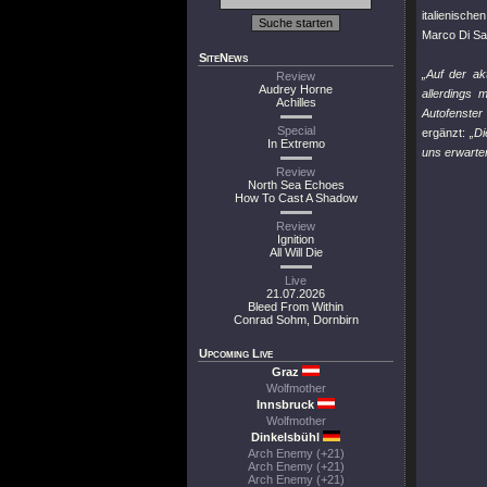
italienische
Marco Di Sal
SiteNews
„Auf der ak
Review
Audrey Horne
allerdings 
Achilles
Autofenster
Special
ergänzt:
„Di
In Extremo
uns erwarten
Review
North Sea Echoes
How To Cast A Shadow
Review
Ignition
All Will Die
Live
21.07.2026
Bleed From Within
Conrad Sohm, Dornbirn
Upcoming Live
Graz
Wolfmother
Innsbruck
Wolfmother
Dinkelsbühl
Arch Enemy (+21)
Arch Enemy (+21)
Arch Enemy (+21)