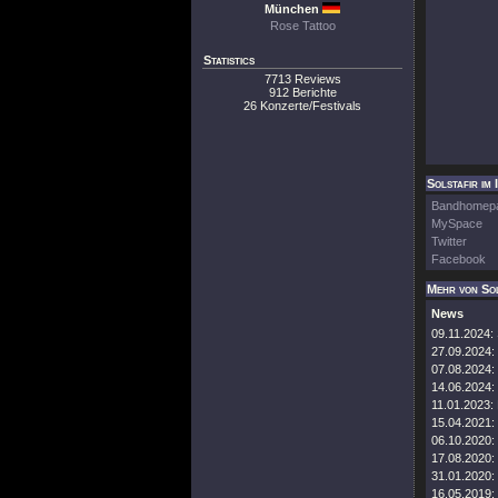
München
Rose Tattoo
Statistics
7713 Reviews
912 Berichte
26 Konzerte/Festivals
Solstafir im 
Bandhomep
MySpace
Twitter
Facebook
Mehr von Sol
News
09.11.2024:
27.09.2024:
07.08.2024:
14.06.2024:
11.01.2023:
15.04.2021:
06.10.2020:
17.08.2020:
31.01.2020:
16.05.2019: