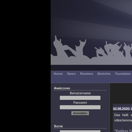
Home
News
Reviews
Berichte
Tourdaten
Anmeldung
Benutzername
Passwort
02.08.2020: 
Das heiß 
stilsichere
Suche
"Endless T