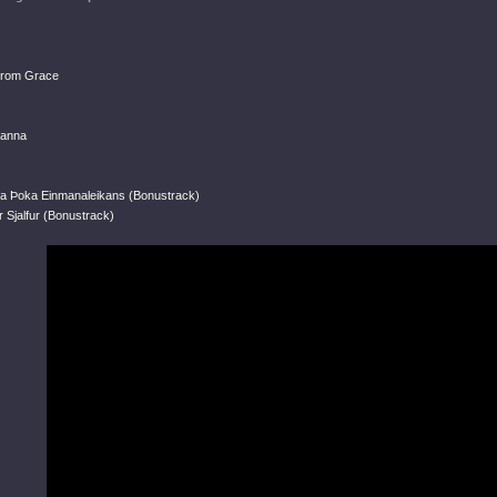
 From Grace
danna
lda Þoka Einmanaleikans (Bonustrack)
 Sjalfur (Bonustrack)