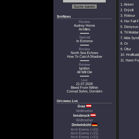
1. Akkeri
2. Drýsill
3. Rökkur
SiteNews
4. Her Fall
Review
Audrey Horne
5. Dionysus
Achilles
6. Til Moldar
Special
7. Alda Syn
In Extremo
8. Or
Review
9. Úlfur
North Sea Echoes
10. Hrollka
How To Cast A Shadow
11. Hann For
Review
Ignition
All Will Die
Live
21.07.2026
Bleed From Within
Conrad Sohm, Dornbirn
Upcoming Live
Graz
Wolfmother
Innsbruck
Wolfmother
Dinkelsbühl
Arch Enemy (+21)
Arch Enemy (+21)
Arch Enemy (+21)