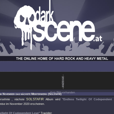
Kein Bild vorhanden.
Im November das nächste Meisterwerk (Solstafir)
SOLSTAFIR
ersehnte , nächste
Album wird
"Endless Twilight Of Codependent 
rweise im November 2020 erscheinen.
wilight Of Codependent Love"
Tracklist: