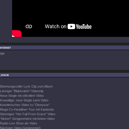
Internet
age
stafir
Stimmungsvoller Lyric Clip zum Album
Lässiger "Blakkrakki"-Videoclip
Neue Single mit stilvollem Video
Krawallige, neue Single samt Video
Kunstlerisches Video zu "Dionysus"
Mega-Co-Headliner-Tour mit Katatonia
Stimmiges "Her Fall From Grace" Video
"Akkeri" Songpremiere mit Anime-Video
Radio-Live Show als Video
Nächster Video-Geniestreich