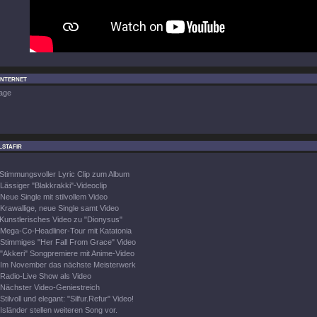
Internet
age
stafir
Stimmungsvoller Lyric Clip zum Album
Lässiger "Blakkrakki"-Videoclip
Neue Single mit stilvollem Video
Krawallige, neue Single samt Video
Kunstlerisches Video zu "Dionysus"
Mega-Co-Headliner-Tour mit Katatonia
Stimmiges "Her Fall From Grace" Video
"Akkeri" Songpremiere mit Anime-Video
Im November das nächste Meisterwerk
Radio-Live Show als Video
Nächster Video-Geniestreich
Stilvoll und elegant: "Silfur.Refur" Video!
Isländer stellen weiteren Song vor.