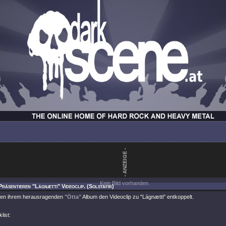
Kein Bild vorhanden.
räsentieren "Lágnætti" Videoclip. (Solstafir)
aben ihrem herausragenden
"Ötta"
Album den Videoclip zu
"Lágnætti"
entkoppelt.
list: