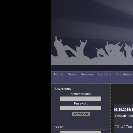
Home
News
Reviews
Berichte
Tourdaten
Anmeldung
Benutzername
Passwort
08.10.2014: P
Sosltafir h
"Ötta"
Track
Suche