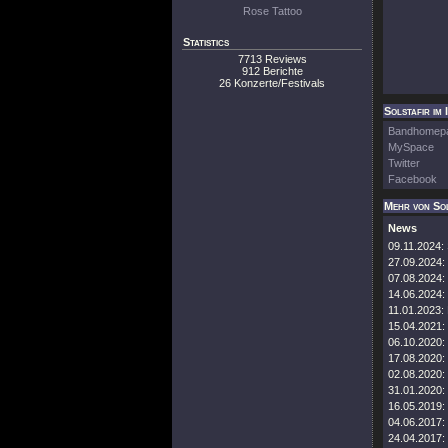
Rose Tattoo
Statistics
7713 Reviews
912 Berichte
26 Konzerte/Festivals
Solstafir im 
Bandhomep
MySpace
Twitter
Facebook
Mehr von Sol
News
09.11.2024:
27.09.2024:
07.08.2024:
14.06.2024:
11.01.2023:
15.04.2021:
06.10.2020:
17.08.2020:
02.08.2020:
31.01.2020:
16.05.2019:
04.06.2017:
24.04.2017: