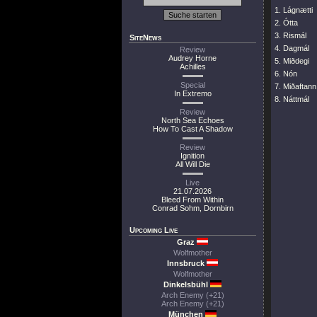
1. Lágnætti
2. Ótta
3. Rismál
SiteNews
4. Dagmál
Review
Audrey Horne
5. Miðdegi
Achilles
6. Nón
Special
7. Miðaftann
In Extremo
8. Náttmál
Review
North Sea Echoes
How To Cast A Shadow
Review
Ignition
All Will Die
Live
21.07.2026
Bleed From Within
Conrad Sohm, Dornbirn
Upcoming Live
Graz
Wolfmother
Innsbruck
Wolfmother
Dinkelsbühl
Arch Enemy (+21)
Arch Enemy (+21)
München