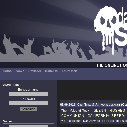
Home
News
Reviews
Berichte
Tourdaten
Anmeldung
Benutzername
Passwort
05.09.2016: Gibt Titel & Artwork bekannt (Gl
GLENN HUGHES
The Voice-of-Rock,
COMMUNION
CALIFORNIA BREED
,
)
veröffentlichen. Das Artwork der Platte gibt es 
Suche