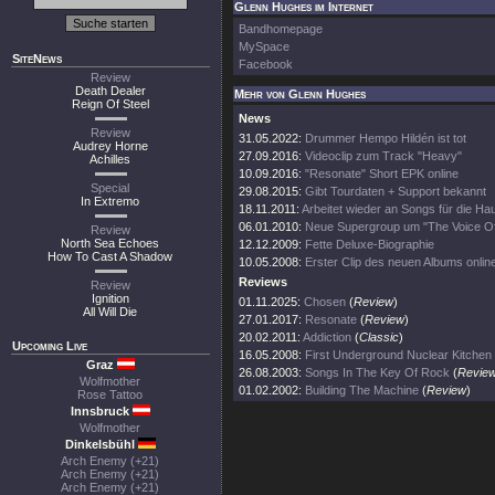
Glenn Hughes im Internet
Bandhomepage
MySpace
SiteNews
Facebook
Review
Death Dealer
Mehr von Glenn Hughes
Reign Of Steel
News
Review
31.05.2022:
Drummer Hempo Hildén ist tot
Audrey Horne
27.09.2016:
Videoclip zum Track "Heavy"
Achilles
10.09.2016:
"Resonate" Short EPK online
Special
29.08.2015:
Gibt Tourdaten + Support bekannt
In Extremo
18.11.2011:
Arbeitet wieder an Songs für die Ha
06.01.2010:
Neue Supergroup um "The Voice O
Review
North Sea Echoes
12.12.2009:
Fette Deluxe-Biographie
How To Cast A Shadow
10.05.2008:
Erster Clip des neuen Albums onlin
Reviews
Review
Ignition
01.11.2025:
Chosen
(
Review
)
All Will Die
27.01.2017:
Resonate
(
Review
)
20.02.2011:
Addiction
(
Classic
)
Upcoming Live
16.05.2008:
First Underground Nuclear Kitchen
Graz
26.08.2003:
Songs In The Key Of Rock
(
Revie
Wolfmother
01.02.2002:
Building The Machine
(
Review
)
Rose Tattoo
Innsbruck
Wolfmother
Dinkelsbühl
Arch Enemy (+21)
Arch Enemy (+21)
Arch Enemy (+21)