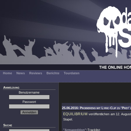
Home
News
Reviews
Berichte
Tourdaten
Anmeldung
Benutzername
Passwort
25.06.2016: Probierens mit Lyric-Clip zu 'Prey' 
EQUILIBRIUM
veröffentlichen am 12. August
Stapel.
Suche
"Armageddon"
-Tracklist: