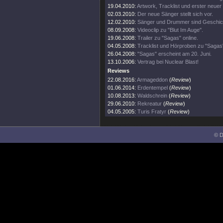
19.04.2010:
Artwork, Tracklist und erster neuer
02.03.2010:
Der neue Sänger stellt sich vor.
12.02.2010:
Sänger und Drummer sind Geschic
08.09.2008:
Videoclip zu "Blut Im Auge".
19.06.2008:
Trailer zu "Sagas" online.
04.05.2008:
Tracklist und Hörproben zu "Sagas
26.04.2008:
"Sagas" erscheint am 20. Juni.
13.10.2006:
Vertrag bei Nuclear Blast!
Reviews
22.08.2016:
Armageddon
(
Review
)
01.06.2014:
Erdentempel
(
Review
)
10.08.2013:
Waldschrein
(
Review
)
29.06.2010:
Rekreatur
(
Review
)
04.05.2005:
Turis Fratyr
(
Review
)
© D