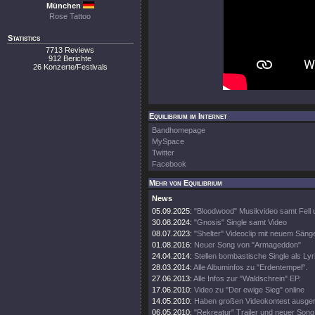
München
Rose Tattoo
Statistics
7713 Reviews
912 Berichte
26 Konzerte/Festivals
Equilibrium im Internet
Bandhomepage
MySpace
Twitter
Facebook
Mehr von Equilibrium
News
05.09.2025:
"Bloodwood" Musikvideo samt Fell
30.08.2024:
"Gnosis" Single samt Video
08.07.2023:
"Shelter" Videoclip mit neuem Säng
01.08.2016:
Neuer Song von "Armageddon"
24.04.2014:
Stellen bombastische Single als Lyr
28.03.2014:
Alle Albuminfos zu "Erdentempel".
27.06.2013:
Alle Infos zur "Waldschrein" EP.
17.06.2010:
Video zu "Der ewige Sieg" online
14.05.2010:
Haben großen Videokontest ausger
06.05.2010:
"Rekreatur" Trailer und neuer Song 