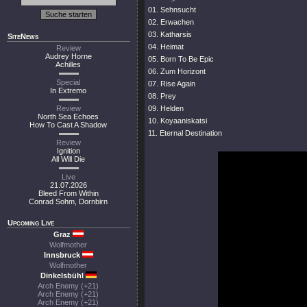
01. Sehnsucht
02. Erwachen
03. Katharsis
SiteNews
04. Heimat
Review
Audrey Horne
05. Born To Be Epic
Achilles
06. Zum Horizont
Special
07. Rise Again
In Extremo
08. Prey
Review
09. Helden
North Sea Echoes
10. Koyaaniskatsi
How To Cast A Shadow
11. Eternal Destination
Review
Ignition
All Will Die
Live
21.07.2026
Bleed From Within
Conrad Sohm, Dornbirn
Upcoming Live
Graz
Wolfmother
Innsbruck
Wolfmother
Dinkelsbühl
Arch Enemy (+21)
Arch Enemy (+21)
Arch Enemy (+21)