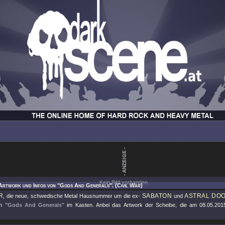
Kein Bild vorhanden.
Artwork und Infos von "Gods And Generals". (Civil War)
R
SABATON
ASTRAL DO
, die neue, schwedische Metal Hausnummer um die ex-
und
um
"Gods And Generals"
im Kasten. Anbei das Artwork der Scheibe, die am 08.05.20