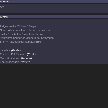
Internet
age
il War
Zeigen starke "Oblivion" Sinlge
Neues Album und Hörprobe der Schweden
Stellen "Tombstone" Western-Clip vor.
Albuminfos und feiner Videoclip der Schweden.
Starker Videoclip der Sabaton Erben.
Invaders
(
Review
)
The Last Full Measure
(
Review
)
Gods & Generals
(
Review
)
The Killer Angels
(
Review
)