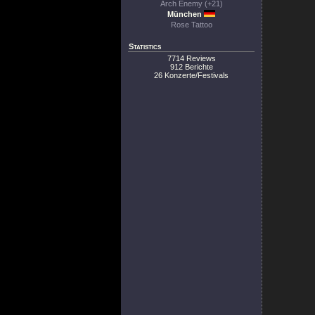
Arch Enemy (+21)
München
Rose Tattoo
Statistics
7714 Reviews
912 Berichte
26 Konzerte/Festivals