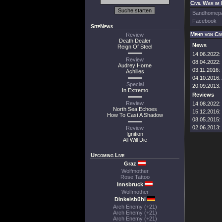
Civil War im 
Bandhomep
Facebook
SiteNews
Mehr von Civ
Review
Death Dealer
News
Reign Of Steel
14.06.2022:
Review
08.04.2022:
Audrey Horne
03.11.2016:
Achilles
04.10.2016:
Special
20.09.2013:
In Extremo
Reviews
Review
14.08.2022:
North Sea Echoes
15.12.2016:
How To Cast A Shadow
08.05.2015:
02.06.2013:
Review
Ignition
All Will Die
Upcoming Live
Graz
Wolfmother
Rose Tattoo
Innsbruck
Wolfmother
Dinkelsbühl
Arch Enemy (+21)
Arch Enemy (+21)
Arch Enemy (+21)