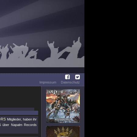
Impressum
Datenschutz
ORS
Mitglieder, haben ihr
15 über Napalm Records