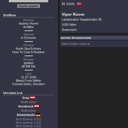
IN VAIN
Viper Room
SiteNews
Landstraßer Hauptstraße 38
Review
Audrey Horne
1030 Wien
Achilles
Österreich
Special
In Extremo
weitere Informationen
https://viper-room.at
Review
North Sea Echoes
How To Cast A Shadow
Review
Ignition
All Will Die
Live
21.07.2026
Bleed From Within
Conrad Sohm, Dornbirn
Upcoming Live
Graz
Wolfmother
Innsbruck
Wolfmother
Dinkelsbühl
Arch Enemy (+21)
Arch Enemy (+21)
Arch Enemy (+21)