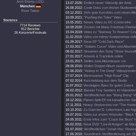
Arch Enemy (+21)
13.07.2026:
Endlich neuer Videoclip der Amis
München
26.08.2022:
Coole Doku zum letzten Studiower
Rose Tattoo
03.12.2021:
Sehr gute Kurzdoku zum neuen Al
10.09.2021:
"Pushing the Tides" Video
Statistics
15.05.2021:
Neues Video zu DC-Comicreihe
7714 Reviews
16.09.2020:
Zocken mit Marty Friedman Fleetw
912 Berichte
15.04.2019:
Video zu "Stairway To Heaven" Co
26 Konzerte/Festivals
11.02.2019:
Video von intimer Kneipenshow onli
01.09.2017:
Neue EP "Cold Dark Place"
17.03.2017:
"Sultans Curse" Video und Albumdet
08.02.2017:
Streamen den Song "Show Yourself
27.01.2017:
Artwork & Trackliste online
23.01.2017:
Stellen zwei Albumteaser vor.
28.06.2016:
Wollen Doppel-Album rausbringen
21.06.2015:
"Asleep In The Deep" Videopremier
27.07.2014:
Bärenstarker "High Road" Clip.
07.02.2014:
Kurzmeldung aus dem Studio
11.07.2012:
Versteigern Bass für guten Zweck
06.02.2012:
Bassist Troy Sanders im Videointe
25.01.2012:
Veröffentlichen das "Boing Boing" V
18.12.2011:
Planen Split-EP mit kanadischer Sä
17.11.2011:
Heavy Vinylversion von "The Hunte
10.10.2011:
Zu Gast bei D. Lettermans Late Ni
26.07.2011:
Video zur ersten Hörprobe: "Black 
24.05.2011:
Erste Infos zum "Crack the Skye" 
06.02.2011:
Neue DVD "Live At Aragon" ab März 
01.07.2010:
Veröffentlichen "Jonah Hex: Reven
17.06.2010:
Soundtrack-Veröffentlichung am 29.