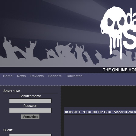
Home
News
Reviews
Berichte
Tourdaten
Anmeldung
Benutzername
Passwort
18.08.2011: "Curl Of The Burl" Videoclip onli
Suche