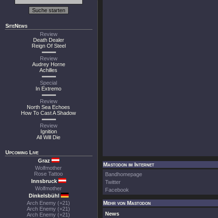
SiteNews
Review
Death Dealer
Reign Of Steel
Review
Audrey Horne
Achilles
Special
In Extremo
Review
North Sea Echoes
How To Cast A Shadow
Review
Ignition
All Will Die
Upcoming Live
Graz
Mastodon im Internet
Wolfmother
Rose Tattoo
Bandhomepage
Innsbruck
Twitter
Wolfmother
Facebook
Dinkelsbühl
Arch Enemy (+21)
Mehr von Mastodon
Arch Enemy (+21)
News
Arch Enemy (+21)