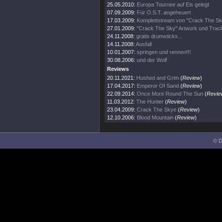
25.05.2010:
Europa Tournee auf Eis gelegt
07.09.2009:
Für O.S.T. angeheuert
17.03.2009:
Komplettstream von "Crack The Sk
27.01.2009:
"Crack The Sky" Artwork und Trackl
24.11.2008:
gratis drumsticks...
14.11.2008:
Ausfall
10.01.2007:
springen und rennen!!!
30.08.2006:
und der Wolf
Reviews
20.11.2021:
Hushed and Grim
(
Review
)
17.04.2017:
Emperor Of Sand
(
Review
)
22.09.2014:
Once More Round The Sun
(
Revie
11.03.2012:
The Hunter
(
Review
)
23.04.2009:
Crack The Skye
(
Review
)
12.10.2006:
Blood Mountain
(
Review
)
© D