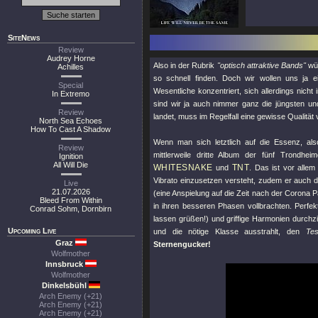
SiteNews
Review
Audrey Horne
Also in der Rubrik
"optisch attraktive Bands"
wür
Achilles
so schnell finden. Doch wir wollen uns ja e
Special
Wesentliche konzentriert, sich allerdings nic
In Extremo
sind wir ja auch nimmer ganz die jüngsten u
Review
landet, muss im Regelfall eine gewisse Qualität
North Sea Echoes
How To Cast A Shadow
Wenn man sich letztlich auf die Essenz, als
Review
mittlerweile dritte Album der fünf Trondhe
Ignition
All Will Die
WHITESNAKE
TNT
und
. Das ist vor alle
Vibrato einzusetzen versteht, zudem er auch d
Live
21.07.2026
(eine Anspielung auf die Zeit nach der Corona
Bleed From Within
in ihren besseren Phasen vollbrachten. Perfe
Conrad Sohm, Dornbirn
lassen grüßen!) und griffige Harmonien durchz
Upcoming Live
und die nötige Klasse ausstrahlt, den
Tes
Graz
Sternengucker!
Wolfmother
Innsbruck
Wolfmother
Dinkelsbühl
Arch Enemy (+21)
Arch Enemy (+21)
Arch Enemy (+21)