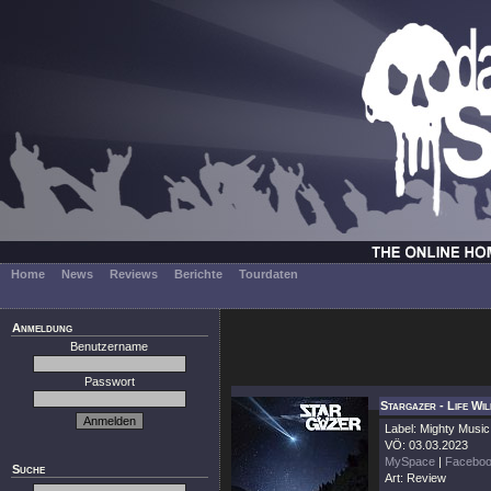
Home
News
Reviews
Berichte
Tourdaten
Anmeldung
Benutzername
Passwort
Stargazer - Life Wi
Label: Mighty Music
VÖ: 03.03.2023
MySpace
|
Facebo
Suche
Art: Review