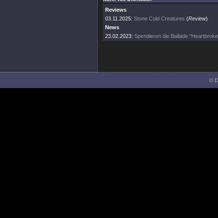
Reviews
03.11.2025:
Stone Cold Creatures
(
Review
)
News
23.02.2023:
Spendieren die Ballade "Heartbroke
© D