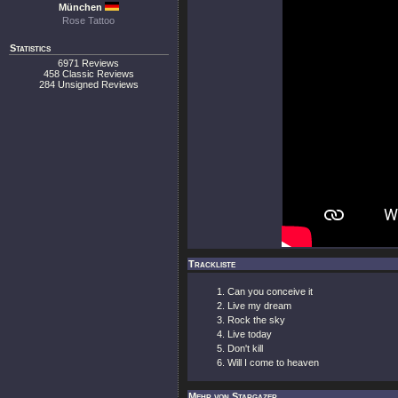
München
Rose Tattoo
Statistics
6971 Reviews
458 Classic Reviews
284 Unsigned Reviews
Trackliste
Can you conceive it
Live my dream
Rock the sky
Live today
Don't kill
Will I come to heaven
Mehr von Stargazer