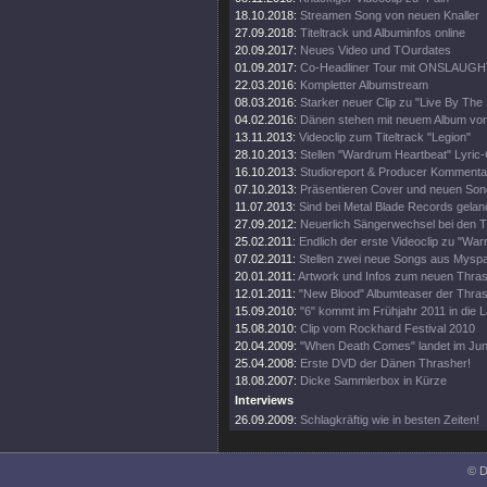
18.10.2018:
Streamen Song von neuen Knaller
27.09.2018:
Titeltrack und Albuminfos online
20.09.2017:
Neues Video und TOurdates
01.09.2017:
Co-Headliner Tour mit ONSLAUG
22.03.2016:
Kompletter Albumstream
08.03.2016:
Starker neuer Clip zu "Live By The
04.02.2016:
Dänen stehen mit neuem Album vor
13.11.2013:
Videoclip zum Titeltrack "Legion"
28.10.2013:
Stellen "Wardrum Heartbeat" Lyric-C
16.10.2013:
Studioreport & Producer Kommenta
07.10.2013:
Präsentieren Cover und neuen Son
11.07.2013:
Sind bei Metal Blade Records gelan
27.09.2012:
Neuerlich Sängerwechsel bei den 
25.02.2011:
Endlich der erste Videoclip zu "Warr
07.02.2011:
Stellen zwei neue Songs aus Mysp
20.01.2011:
Artwork und Infos zum neuen Thr
12.01.2011:
"New Blood" Albumteaser der Thras
15.09.2010:
"6" kommt im Frühjahr 2011 in die 
15.08.2010:
Clip vom Rockhard Festival 2010
20.04.2009:
"When Death Comes" landet im Jun
25.04.2008:
Erste DVD der Dänen Thrasher!
18.08.2007:
Dicke Sammlerbox in Kürze
Interviews
26.09.2009:
Schlagkräftig wie in besten Zeiten!
© D