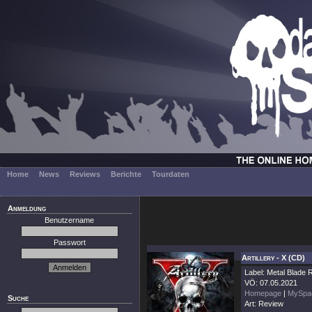
Home
News
Reviews
Berichte
Tourdaten
Anmeldung
Benutzername
Passwort
Artillery - X (CD)
Label: Metal Blade
VÖ: 07.05.2021
Homepage
|
MySpa
Suche
Art: Review