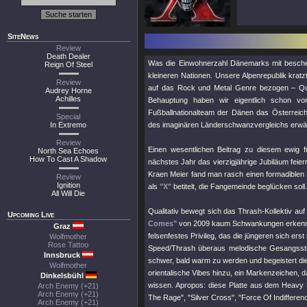
SiteNews
Review
Death Dealer
Was die Einwohnerzahl Dänemarks mit bescheide
Reign Of Steel
kleineren Nationen. Unsere Alpenrepublik krat
Review
auf das Rock und Metal Genre bezogen – Quali
Audrey Horne
Achilles
Behauptung haben wir eigentlich schon vor
Fußballnationalteam der Dänen das Österreichis
Special
In Extremo
des imaginären Länderschwanzvergleichs erwä
Review
Einen wesentlichen Beitrag zu diesem ewig 
North Sea Echoes
How To Cast A Shadow
nächstes Jahr das vierzigjährige Jubiläum feie
Kraen Meier fand man rasch einen formadiblen 
Review
Ignition
als
"X"
betitelt, die Fangemeinde beglücken soll.
All Will Die
Qualitativ bewegt sich das Thrash-Kollektiv 
Upcoming Live
Comes"
von 2009 kaum Schwankungen erkennen l
Graz
felsenfestes Privileg, das die jüngeren sich er
Wolfmother
Rose Tattoo
Speed/Thrash überaus melodische Gesangsstil
Innsbruck
schwer, bald warm zu werden und begeistert di
Wolfmother
orientalische Vibes hinzu, ein Markenzeichen, 
Dinkelsbühl
wissen. Apropos: diese Platte aus dem Heavy M
Arch Enemy (+21)
Arch Enemy (+21)
The Rage"
,
"Silver Cross"
,
"Force Of Indifferen
Arch Enemy (+21)