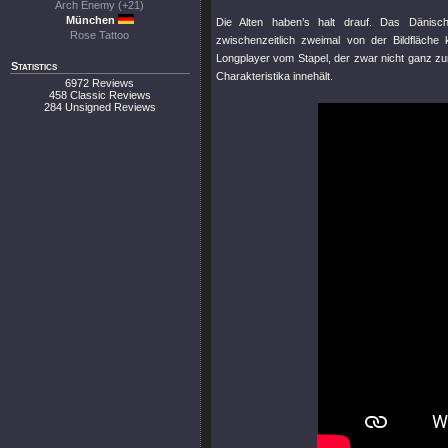
Arch Enemy (+21)
München
Die Alten haben’s halt drauf. Das Dänis
Rose Tattoo
zwischenzeitlich zweimal von der Bildfläch
Longplayer vom Stapel, der zwar nicht ganz zur
Statistics
Charakteristika innehält.
6972 Reviews
458 Classic Reviews
284 Unsigned Reviews