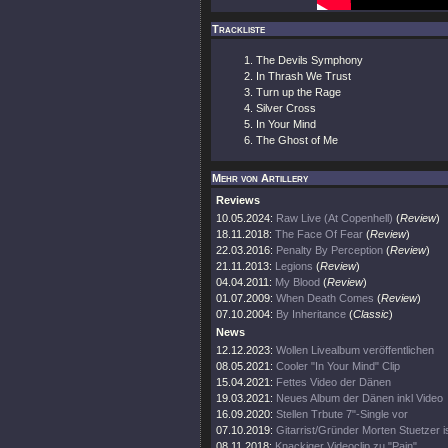
Trackliste
The Devils Symphony
In Thrash We Trust
Turn up the Rage
Silver Cross
In Your Mind
The Ghost of Me
Mehr von Artillery
Reviews
10.05.2024:
Raw Live (At Copenhell)
(
Review
)
18.11.2018:
The Face Of Fear
(
Review
)
22.03.2016:
Penalty By Perception
(
Review
)
21.11.2013:
Legions
(
Review
)
04.04.2011:
My Blood
(
Review
)
01.07.2009:
When Death Comes
(
Review
)
07.10.2004:
By Inheritance
(
Classic
)
News
12.12.2023:
Wollen Livealbum veröffentlichen
08.05.2021:
Cooler "In Your Mind" Clip
15.04.2021:
Fettes Video der Dänen
19.03.2021:
Neues Album der Dänen inkl Video
16.09.2020:
Stellen Trbute 7"-Single vor
07.10.2019:
Gitarrist/Gründer Morten Stuetzer is
08.11.2018:
Knackiger Videoclip zu "Pain"