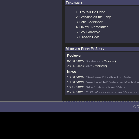
Trackliste
Thy Will Be Done
Standing on the Edge
Late December
Do You Remember
Say Goodbye
Chosen Few
Mehr von Robin McAuley
Reviews
02.04.2025:
Soulbound
(
Review
)
28.02.2023:
Alive
(
Review
)
News
10.01.2025:
"Soulbound" Titeltrack im Video
13.01.2023:
"Feel Like Hell" Video der MSG-St
16.12.2022:
"Alive" Titeltrack mit Video
25.02.2021:
MSG-Wunderstimme mit Video und
© D