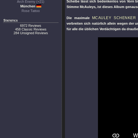
Scheibe lässt sich bedenkenlos von Vorn b
Arch Enemy (+21)
München
Stimme McAuleys, ist dieses Album genauso 
Rose Tattoo
MCAULEY SCHENKER
Die maximale
Statistics
verbreiten sich natürlich allein wegen de
6972 Reviews
für alle die üblichen Verdächtigen da drauß
458 Classic Reviews
284 Unsigned Reviews