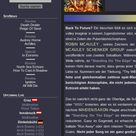
SiteNews
Review
Death Dealer
Back To Future?
Ein bisschen fühlt es sich
Reign Of Steel
volley imaginär in seinem Jugendzimmer sitzt,
Review
einst in Zeiten der Pubertätshöchstphase.
Audrey Horne
Achilles
ROBIN MCAULEY
, seines Zeichens der
MCAULEY SCHENKER GROUP
zwisch
Special
In Extremo
veröffentlicht sein zweites Soloalbum. Währe
Welle nährte, ist
"Standing On The Edge"
nu
Review
keinen Hehl daraus macht, dass genau jener S
North Sea Echoes
How To Cast A Shadow
Liebe ist. Nummern wie der Titelsong,
"Thy Wil
fette und gleichermaßen zeitlose spät-80
Review
Ignition
berüchtigten Atmosphäre, die nicht jederman
All Will Die
Echtzeit erlebt haben.
Upcoming Live
Das ist natürlich nicht ganz die Oberliga, die 
Graz
oder
"MSG"
kreierten, aber es ist verdammt s
Wolfmother
Rose Tattoo
MAIDEN/SAXON
nächste
-Plagiat anschnall
Innsbruck
die
"Standing On The Edge"
so interessan
Wolfmother
reduzieren. Ganz im Gegenteil, so erhascht 
Dinkelsbühl
ballade
"Run Away"
oder dem relaxten
"Suppo
Arch Enemy (+21)
Arch Enemy (+21)
Gutes.
Nicht jeder Song ist ein ganz großer
Arch Enemy (+21)