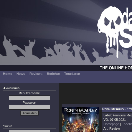
Home
News
Reviews
Berichte
Tourdaten
Anmeldung
Benutzername
Passwort
Robin McAuley - St
Label: Frontiers Re
VÖ: 07.05.2021
Homepage
|
Faceb
Suche
Art: Review