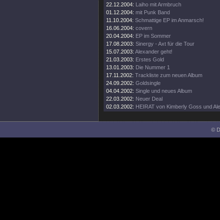
22.12.2004:
Laiho mit Armbruch
01.12.2004:
mit Punk Band
11.10.2004:
Schmattige EP im Anmarsch!
16.06.2004:
covern
20.04.2004:
EP im Sommer
17.08.2003:
Sinergy - Axt für die Tour
15.07.2003:
Alexander geht!
21.03.2003:
Erstes Gold
13.01.2003:
Die Nummer 1
17.11.2002:
Trackliste zum neuen Album
24.09.2002:
Goldsingle
04.04.2002:
Single und neues Album
22.03.2002:
Neuer Deal
02.03.2002:
HEIRAT von Kimberly Goss und Ale
© D