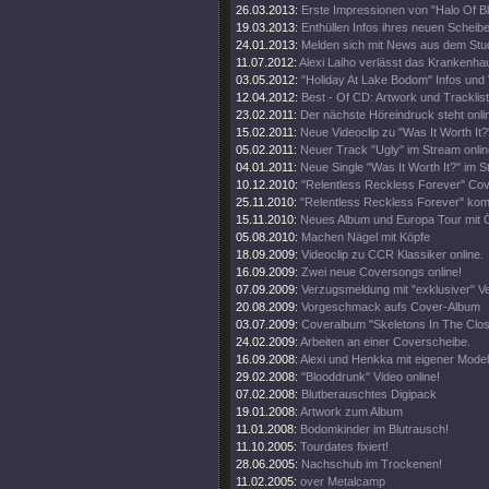
26.03.2013:
Erste Impressionen von "Halo Of Bl
19.03.2013:
Enthüllen Infos ihres neuen Scheibe
24.01.2013:
Melden sich mit News aus dem Stud
11.07.2012:
Alexi Laiho verlässt das Krankenha
03.05.2012:
"Holiday At Lake Bodom" Infos und 
12.04.2012:
Best - Of CD: Artwork und Tracklist
23.02.2011:
Der nächste Höreindruck steht onli
15.02.2011:
Neue Videoclip zu "Was It Worth It?
05.02.2011:
Neuer Track "Ugly" im Stream onlin
04.01.2011:
Neue Single "Was It Worth It?" im S
10.12.2010:
"Relentless Reckless Forever" Cove
25.11.2010:
"Relentless Reckless Forever" ko
15.11.2010:
Neues Album und Europa Tour mit Ö
05.08.2010:
Machen Nägel mit Köpfe
18.09.2009:
Videoclip zu CCR Klassiker online.
16.09.2009:
Zwei neue Coversongs online!
07.09.2009:
Verzugsmeldung mit "exklusiver" V
20.08.2009:
Vorgeschmack aufs Cover-Album
03.07.2009:
Coveralbum "Skeletons In The Clos
24.02.2009:
Arbeiten an einer Coverscheibe.
16.09.2008:
Alexi und Henkka mit eigener Modeli
29.02.2008:
"Blooddrunk" Video online!
07.02.2008:
Blutberauschtes Digipack
19.01.2008:
Artwork zum Album
11.01.2008:
Bodomkinder im Blutrausch!
11.10.2005:
Tourdates fixiert!
28.06.2005:
Nachschub im Trockenen!
11.02.2005:
over Metalcamp