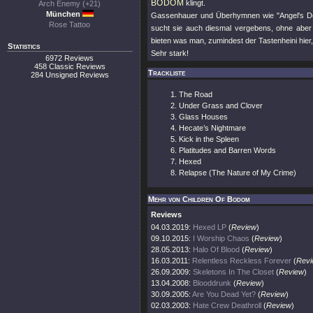
BODOM
klingt.
Arch Enemy (+21)
München
Gassenhauer und Überhymnen wie
"Angel's Do
Rose Tattoo
sucht sie auch diesmal vergebens, ohne aber
bieten was man, zumindest der Tastenheini hier, 
Statistics
Sehr stark!
6972 Reviews
458 Classic Reviews
Trackliste
284 Unsigned Reviews
The Road
Under Grass and Clover
Glass Houses
Hecate’s Nightmare
Kick in the Spleen
Platitudes and Barren Words
Hexed
Relapse (The Nature of My Crime)
Mehr von Children Of Bodom
Reviews
04.03.2019:
Hexed LP
(
Review
)
09.10.2015:
I Worship Chaos
(
Review
)
28.05.2013:
Halo Of Blood
(
Review
)
16.03.2011:
Relentless Reckless Forever
(
Revi
26.09.2009:
Skeletons In The Closet
(
Review
)
13.04.2008:
Blooddrunk
(
Review
)
30.09.2005:
Are You Dead Yet?
(
Review
)
02.03.2003:
Hate Crew Deathroll
(
Review
)