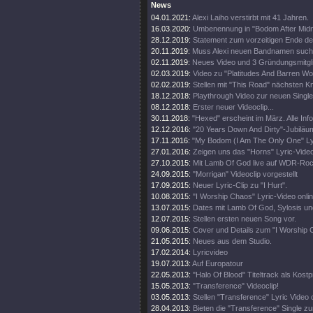
News
04.01.2021:
Alexi Laiho verstirbt mit 41 Jahren.
16.03.2020:
Umbenennung in "Bodom After Midni
28.12.2019:
Statement zum vorzeitigen Ende d
20.11.2019:
Muss Alexi neuen Bandnamen suc
02.11.2019:
Neues Video und 3 Gründungsmitgl
02.03.2019:
Video zu "Platitudes And Barren Wo
02.02.2019:
Stellen mit "This Road" nächsten Kn
18.12.2018:
Playthrough Video zur neuen Single
08.12.2018:
Erster neuer Videoclip...
30.11.2018:
"Hexed" erscheint im März. Alle Info
12.12.2016:
"20 Years Down And Dirty"-Jubiläu
17.11.2016:
"My Bodom (I Am The Only One" Lyr
27.01.2016:
Zeigen uns das "Horns" Lyric-Video
27.10.2015:
Mit Lamb Of God live auf WDR-Roc
24.09.2015:
"Morrigan" Videoclip vorgestellt
17.09.2015:
Neuer Lyric-Clip zu "I Hurt".
10.08.2015:
"I Worship Chaos" Lyric-Video onlin
13.07.2015:
Dates mit Lamb Of God, Sylosis u
12.07.2015:
Stellen ersten neuen Song vor.
09.06.2015:
Cover und Details zum "I Worship 
21.05.2015:
Neues aus dem Studio.
17.02.2014:
Lyricvideo
19.07.2013:
Auf Europatour
22.05.2013:
"Halo Of Blood" Titeltrack als Kost
15.05.2013:
"Transference" Videoclip!
03.05.2013:
Stellen "Transference" Lyric Video o
28.04.2013:
Bieten die "Transference" Single z