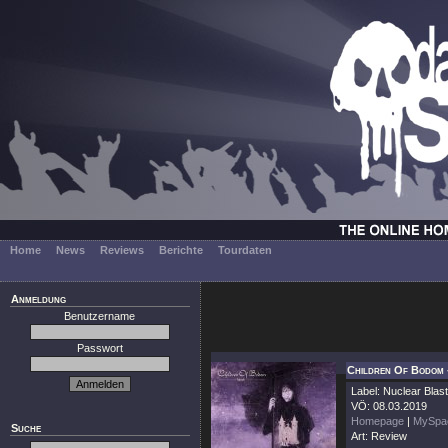
Home
News
Reviews
Berichte
Tourdaten
Anmeldung
Benutzername
Passwort
Children Of Bodom 
Label: Nuclear Blast
VÖ: 08.03.2019
Homepage
|
MySpa
Suche
Art: Review