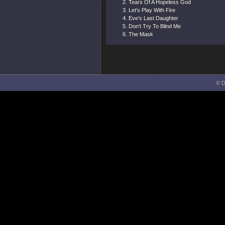
Tears Of A Hopeless God
Let’s Play With Fire
Eve’s Last Daughter
Don’t Try To Blind Me
The Mask
© D