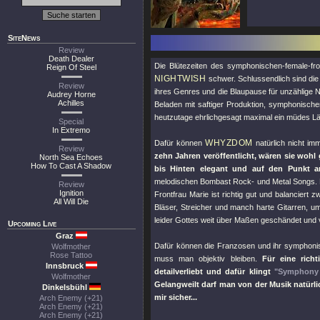
SiteNews
Review
Death Dealer
Die Blütezeiten des symphonischen-female-fro
Reign Of Steel
NIGHTWISH
schwer. Schlussendlich sind di
Review
ihres Genres und die Blaupause für unzählige 
Audrey Horne
Achilles
Beladen mit saftiger Produktion, symphonisch
heutzutage ehrlichgesagt maximal ein müdes Lä
Special
In Extremo
WHYZDOM
Dafür können
natürlich nicht im
Review
zehn Jahren veröffentlicht, wären sie wohl
North Sea Echoes
How To Cast A Shadow
bis Hinten elegant und auf den Punkt ar
melodischen Bombast Rock- und Metal Songs. Die
Review
Ignition
Frontfrau Marie ist richtig gut und balancier
All Will Die
Bläser, Streicher und manch harte Gitarren, 
leider Gottes weit über Maßen geschändet und 
Upcoming Live
Graz
Dafür können die Franzosen und ihr symphonis
Wolfmother
Rose Tattoo
muss man objektiv bleiben.
Für eine rich
Innsbruck
detailverliebt und dafür klingt
"Symphony
Wolfmother
Gelangweilt darf man von der Musik natürli
Dinkelsbühl
mir sicher...
Arch Enemy (+21)
Arch Enemy (+21)
Arch Enemy (+21)