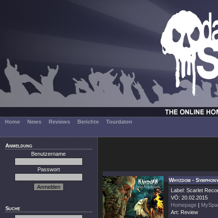
Home
News
Reviews
Berichte
Tourdaten
Anmeldung
Benutzername
Passwort
Whyzdom - Symphony
Label: Scarlet Reco
VÖ: 20.02.2015
Homepage
|
MySpa
Suche
Art: Review