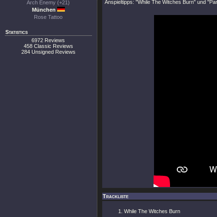
Anspieltipps:
"While The Witches Burn"
und
"Pa
Arch Enemy (+21)
München
Rose Tattoo
Statistics
6972 Reviews
458 Classic Reviews
284 Unsigned Reviews
Trackliste
While The Witches Burn