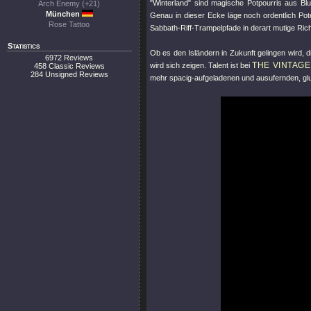
"Winterland"
sind magische Potpourris aus Bl
Arch Enemy (+21)
München
Genau in dieser Ecke läge noch ordentlich Pote
Rose Tattoo
Sabbath-Riff-Trampelpfade in derart mutige Ric
Statistics
Ob es den Isländern in Zukunft gelingen wird,
6972 Reviews
THE VINTAG
wird sich zeigen. Talent ist bei
458 Classic Reviews
284 Unsigned Reviews
mehr spacig-aufgeladenen und ausufernden, glu