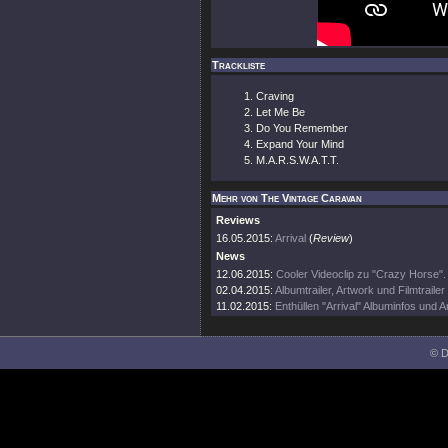
Trackliste
Craving
Let Me Be
Do You Remember
Expand Your Mind
M.A.R.S.W.A.T.T.
Mehr von The Vintage Caravan
Reviews
16.05.2015:
Arrival
(
Review
)
News
12.06.2015:
Cooler Videoclip zu "Crazy Horse".
02.04.2015:
Albumtrailer, Artwork und Filmtrailer
11.02.2015:
Enthüllen "Arrival" Albuminfos und A
© D