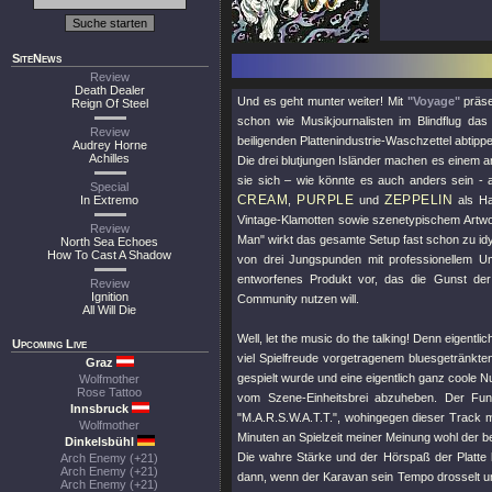
SiteNews
Review
Death Dealer
Und es geht munter weiter! Mit
"Voyage"
präse
Reign Of Steel
schon wie Musikjournalisten im Blindflug d
Review
beiligenden Plattenindustrie-Waschzettel abtippe
Audrey Horne
Achilles
Die drei blutjungen Isländer machen es einem 
sie sich – wie könnte es auch anders sein -
Special
CREAM
PURPLE
ZEPPELIN
In Extremo
,
und
als Ha
Vintage-Klamotten sowie szenetypischem Artwo
Review
Man"
wirkt das gesamte Setup fast schon zu idy
North Sea Echoes
How To Cast A Shadow
von drei Jungspunden mit professionellem Um
entworfenes Produkt vor, das die Gunst de
Review
Ignition
Community nutzen will.
All Will Die
Well, let the music do the talking! Denn eigentli
Upcoming Live
viel Spielfreude vorgetragenem bluesgetränkte
Graz
gespielt wurde und eine eigentlich ganz coole
Wolfmother
Rose Tattoo
vom Szene-Einheitsbrei abzuheben. Der Fund
Innsbruck
"M.A.R.S.W.A.T.T."
, wohingegen dieser Track m
Wolfmother
Minuten an Spielzeit meiner Meinung wohl der b
Dinkelsbühl
Die wahre Stärke und der Hörspaß der Platte
Arch Enemy (+21)
Arch Enemy (+21)
dann, wenn der Karavan sein Tempo drosselt u
Arch Enemy (+21)