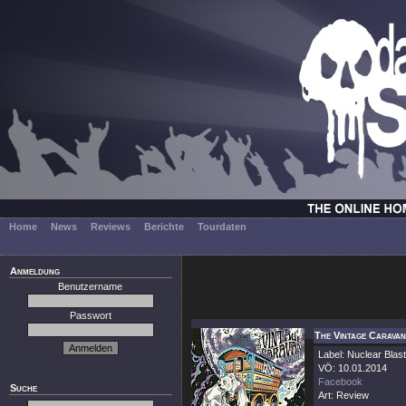
Home
News
Reviews
Berichte
Tourdaten
Anmeldung
Benutzername
Passwort
The Vintage Caravan
Label: Nuclear Blast
VÖ: 10.01.2014
Facebook
Suche
Art: Review