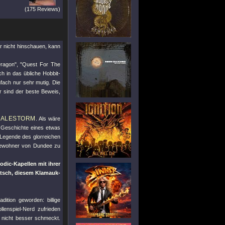
(175 Reviews)
r nicht hinschauen, kann
ragon"
,
"Quest For The
ch in das übliche Hobbit-
fach nur sehr mutig. Die
 sind der beste Beweis,
ALESTORM
n
. Als wäre
e Geschichte eines etwas
 Legende des glorreichen
 Bewohner von Dundee zu
odic-Kapellen mit ihrer
atsch, diesem Klamauk-
ition geworden: billige
enspiel-Nerd zufrieden
 nicht besser schmeckt.