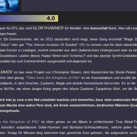
4.0
GLORYHAMMER
ner für ATV, das sind
für Metaller: eine
Autounfall
-Band. Man will zwa
wegschauen.
t: Ein Genrevertreter, der es 2013 tatsächlich noch wagt, einen Song ernsthaft
"Magic D
Glory"
oder gar
"The Unicorn Invasion Of Dundee"
(!!!) zu nennen und ihn dann tatsächli
lala-Gerüst zu zwängen, kommt entweder aus dem (italienischen) Underground oder ist ein
Doublebass Lawine dieses Happy Metal nach Schema F und das plumpe Synthi-Geblubber
undidee bis zum Gehtnichtmehr ausgenudelt und abgenutzt ist.
AMMER
ist das neue Projekt von Christopher Bowes, dem Mastermind der Musik-Pirate
chon übel genug.
"Tales from the Kingdom of Fife"
ist ein Konzeptalbum und erzählt di
ottlands, in dem Drachen, Zauberer, Magie und dunkle Hexenkünste herrschen. Es ist die
s McFife, der einen langen Krieg gegen den bösen Zauberer Zargothrax führt, um die
ch hier ja zum x-ten Mal unbeliebt machen und einwerfen, dass viele reaktionäre Mel
en-Mucke eine wahre Pest sind, mit ihrem verweichlichten, kindischen Märchen-Qu
Rumgeheule.
m the Kingdom of Fife"
ist eben genau so ein Album in schlechtester True Metal-Trad
 künstlich aufgeblasene Softie-Hymnen und Bombast-Schmachtfetzen, welche jeden Roll
hten. Knapp 50 Minuten lang bekommt man gewohnte Kost geboten, die aufgewärmt auch