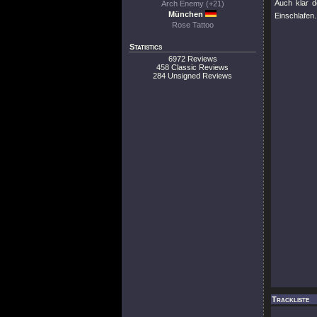
Auch klar 
Arch Enemy (+21)
München
Einschlafen.
Rose Tattoo
Statistics
6972 Reviews
458 Classic Reviews
284 Unsigned Reviews
Trackliste