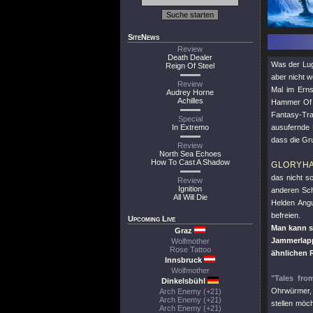
SiteNews
Review
Death Dealer
Was der Lug
Reign Of Steel
aber nicht 
Review
Mal im Erns
Audrey Horne
Achilles
Hammer Of 
Fantasy-Tra
Special
In Extremo
ausufernde 
dass die Gr
Review
North Sea Echoes
How To Cast A Shadow
GLORYH
das nicht s
Review
Ignition
anderen Sch
All Will Die
Helden Angu
befreien.
Upcoming Live
Man kann si
Graz
Jammerlapp
Wolfmother
Rose Tattoo
ähnlichen 
Innsbruck
Wolfmother
"Tales fro
Dinkelsbühl
Ohrwürmer,
Arch Enemy (+21)
Arch Enemy (+21)
stellen möc
Arch Enemy (+21)