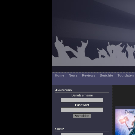
Home
News
Reviews
Berichte
Tourdaten
Anmeldung
Benutzername
Passwort
Suche