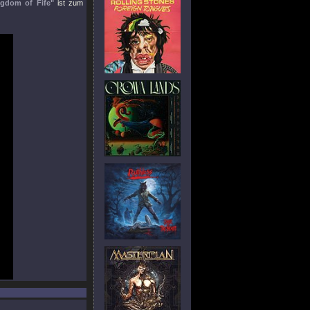
ngdom of Fife"
ist zum