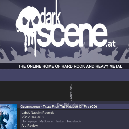
Kein Bild vorhanden.
Gloryhammer - Tales From The Kingdom Of Fife (CD)
Label: Napalm Records
VÖ: 29.03.2013
Homepage
|
MySpace
|
Twitter
|
Facebook
Art: Review