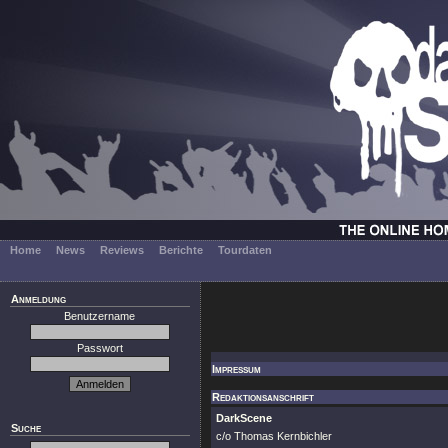
Home
News
Reviews
Berichte
Tourdaten
Anmeldung
Benutzername
Passwort
Impressum
Redaktionsanschrift
DarkScene
Suche
c/o Thomas Kernbichler