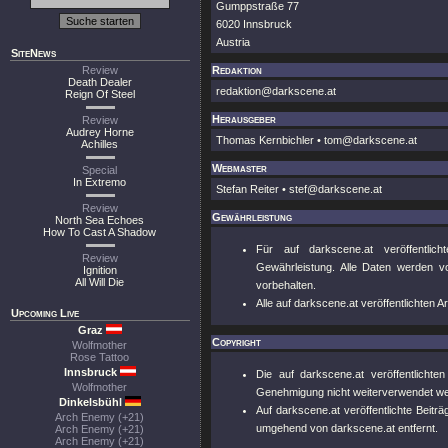
Gumppstraße 77
6020 Innsbruck
Austria
SiteNews
Review
Redaktion
Death Dealer
redaktion@darkscene.at
Reign Of Steel
Herausgeber
Review
Audrey Horne
Thomas Kernbichler • tom@darkscene.at
Achilles
Webmaster
Special
In Extremo
Stefan Reiter • stef@darkscene.at
Review
Gewährleistung
North Sea Echoes
How To Cast A Shadow
Für auf darkscene.at veröffentlic
Review
Gewährleistung. Alle Daten werden vo
Ignition
All Will Die
vorbehalten.
Alle auf darkscene.at veröffentlichten 
Upcoming Live
Graz
Copyright
Wolfmother
Rose Tattoo
Innsbruck
Die auf darkscene.at veröffentlichte
Wolfmother
Genehmigung nicht weiterverwendet w
Dinkelsbühl
Auf darkscene.at veröffentlichte Beitr
Arch Enemy (+21)
umgehend von darkscene.at entfernt.
Arch Enemy (+21)
Arch Enemy (+21)