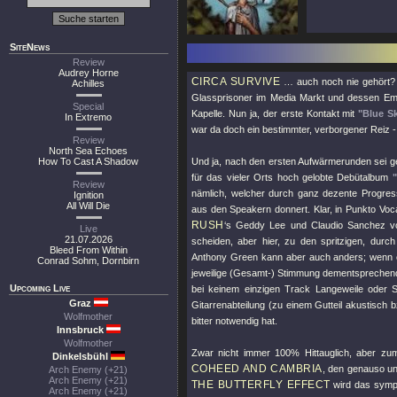
SiteNews
Review
Audrey Horne
CIRCA SURVIVE
… auch noch nie gehört? G
Achilles
Glassprisoner im Media Markt und dessen Emp
Special
Kapelle. Nun ja, der erste Kontakt mit
"Blue S
In Extremo
war da doch ein bestimmter, verborgener Reiz 
Review
North Sea Echoes
How To Cast A Shadow
Und ja, nach den ersten Aufwärmerunden sei ges
für das vieler Orts hoch gelobte Debütalbum
Review
nämlich, welcher durch ganz dezente Progres
Ignition
All Will Die
aus den Speakern donnert. Klar, in Punkto Voc
RUSH
‘s Geddy Lee und Claudio Sanchez 
Live
21.07.2026
scheiden, aber hier, zu den spritzigen, dur
Bleed From Within
Anthony Green kann aber auch anders; wenn e
Conrad Sohm, Dornbirn
jeweilige (Gesamt-) Stimmung dementsprechend 
Upcoming Live
bei keinem einzigen Track Langeweile oder S
Graz
Gitarrenabteilung (zu einem Gutteil akustisch
Wolfmother
bitter notwendig hat.
Innsbruck
Wolfmother
Zwar nicht immer 100% Hittauglich, aber zum
Dinkelsbühl
COHEED AND CAMBRIA
, den genauso un
Arch Enemy (+21)
Arch Enemy (+21)
THE BUTTERFLY EFFECT
wird das sympat
Arch Enemy (+21)