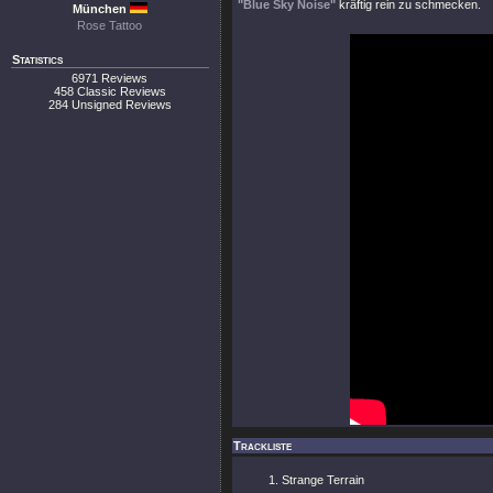
"Blue Sky Noise"
kräftig rein zu schmecken.
München
Rose Tattoo
Statistics
6971 Reviews
458 Classic Reviews
284 Unsigned Reviews
Trackliste
Strange Terrain