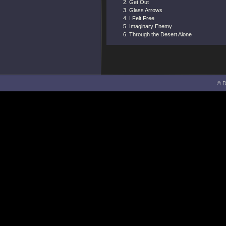
Get Out
Glass Arrows
I Felt Free
Imaginary Enemy
Through the Desert Alone
© D