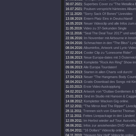
30.07.2021:
Superbes Cover zu "The Metallica B
16.07.2021:
Poulsen verspricht härtestes Album
27.11.2020:
"Sorry Sack Of Bones" Livevideo
13.08.2019:
Entern Platz Eins in Deutschland!
16.05.2019:
Neuer Videoclip und alle Infos zum
11.05.2019:
Video zu 37-Sekunden Single
29.11.2016:
"Seal The Deal Tour 2017" und wied
22.06.2016:
Im November mit Airbourne in Inns
29.04.2016:
Schmachten in den "The Bliss" Lyric
08.04.2016:
Albuminfos, Artwork und Lyric-Vide
07.02.2014:
Cooler Clip zu "Lonesome Rider".
13.06.2013:
Neue Europa-dates mit 3 Österreic
10.06.2013:
Komplette "Rock Am Ring" Show im
09.06.2013:
Alle Europa Tourdaten!
21.04.2013:
Starten in allen Charts voll durch!
17.04.2013:
Neuer "The Hangmans Body Count" 
08.04.2013:
Gratis-Download des Songs mit Ki
11.03.2013:
Erste Video Auskopplung
04.02.2013:
Artwork von "Outlaw Gentlemen & 
23.01.2013:
Sind im Studio mit Hansen & Caggi
14.08.2012:
Kompletter Wacken Gig online.
07.12.2011:
"The Mirror And The Ripper" Liveclip
28.11.2011:
Trennen sich von Gitarrist Thomas 
17.11.2011:
Fettes Livepackage in den Länden!
12.09.2011:
Im Herbst wieder auf Tour. Ausverka
08.06.2011:
Infos zur anstehenden DVD Veröffe
05.04.2011:
"16 Dollars" Videoclip online.
04.11.2010:
"Heaven Nor Hell" Videoclip online.