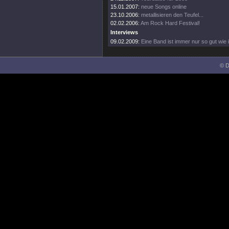
15.01.2007:
neue Songs online
23.10.2006:
metallisieren den Teufel...
02.02.2006:
Am Rock Hard Festival!
Interviews
09.02.2009:
Eine Band ist immer nur so gut wie i
© D