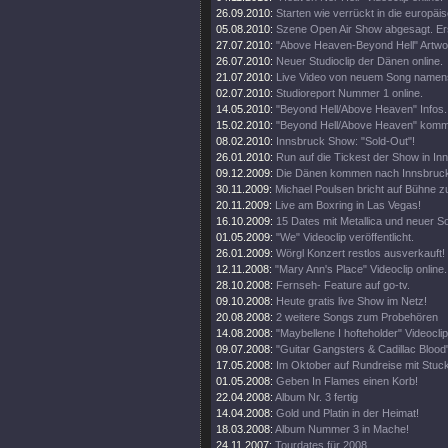
26.09.2010:
Starten wie verrückt in die europäi
05.08.2010:
Szene Open Air Show abgesagt. Er
27.07.2010:
"Above Heaven-Beyond Hell" Artwor
26.07.2010:
Neuer Studioclip der Dänen online.
21.07.2010:
Live Video von neuem Song namens
02.07.2010:
Studioreport Nummer 1 online.
14.05.2010:
"Beyond Hell/Above Heaven" Infos.
15.02.2010:
"Beyond Hell/Above Heaven" kommt
08.02.2010:
Innsbruck Show: "Sold-Out"!
26.01.2010:
Run auf die Tickest der Show in In
09.12.2009:
Die Dänen kommen nach Innsbruck,
30.11.2009:
Michael Poulsen bricht auf Bühne
20.11.2009:
Live am Boxring in Las Vegas!
16.10.2009:
15 Dates mit Metallica und neuer S
01.05.2009:
"We" Videoclip veröffentlicht.
26.01.2009:
Wörgl Konzert restlos ausverkauft!
12.11.2008:
"Mary Ann's Place" Videoclip online.
28.10.2008:
Fernseh- Feature auf go-tv.
09.10.2008:
Heute gratis live Show im Netz!
20.08.2008:
2 weitere Songs zum Probehören
14.08.2008:
"Maybellene I hofteholder" Videoclip 
09.07.2008:
"Guitar Gangsters & Cadillac Blood"
17.05.2008:
Im Oktober auf Rundreise mit Stuc
01.05.2008:
Geben In Flames einen Korb!
22.04.2008:
Album Nr. 3 fertig
14.04.2008:
Gold und Platin in der Heimat!
18.03.2008:
Album Nummer 3 in Mache!
24.11.2007:
Tourdates für 2008