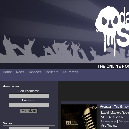
Home
News
Reviews
Berichte
Tourdaten
Anmeldung
Benutzername
Passwort
Volbeat - The Stren
Label: Mascot Reco
VÖ: 26.09.2005
Homepage
|
MySpa
Suche
Art: Review