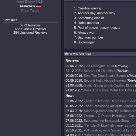
Arch Enemy (+21)
München
Caroline leaving
Rose Tattoo
Another day, another way
Something else or...
Statistics
Rebel monster
6972 Reviews
Pool of booze, booze, booza
458 Classic Reviews
284 Unsigned Reviews
Always wu
Say your number
Soulweeper
Mehr von Volbeat
Reviews
25.06.2025:
God Of Angels Trust
(
Review
)
24.12.2021:
Servant Of The Mind
(
Review
)
10.06.2016:
Seal The Deal & Let's Boogie
(
Revi
05.09.2010:
Beyond Hell / Above Heaven
(
Revi
21.08.2008:
Guitar Gangsters & Cadillac Blood
21.02.2007:
Rock The Rebel, Metal The Devil
(
News
07.06.2025:
Knallen "Demonic Depression" Vide
16.05.2025:
Fader Radiosong als dritte Videosin
07.03.2025:
Superb groovendes "By A Monsters
25.08.2022:
Zeigen L-G Petrov Hommage-Clip
27.06.2022:
Euopatour mit Innsbruck-Show
03.12.2021:
"Temple Of Ekur" als neuer Lyric-Cl
28.10.2021:
Vollmundige, neue Single mit Lyric-
24.09.2021:
"Shotgun Blues" Video und Albumn