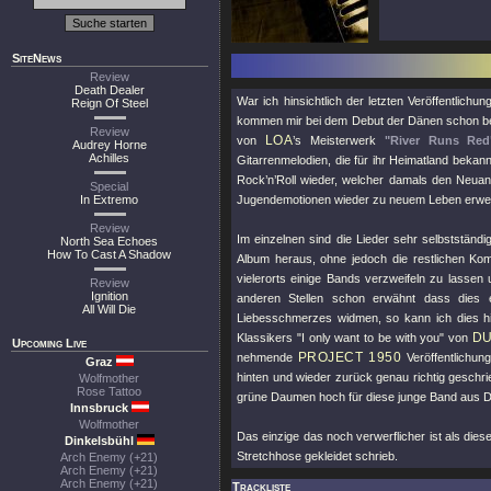
SiteNews
Review
Death Dealer
War ich hinsichtlich der letzten Veröffentlichu
Reign Of Steel
kommen mir bei dem Debut der Dänen schon bei
Review
LOA
von
’s Meisterwerk
"River Runs Red
Audrey Horne
Achilles
Gitarrenmelodien, die für ihr Heimatland bekan
Rock’n’Roll wieder, welcher damals den Neuan
Special
In Extremo
Jugendemotionen wieder zu neuem Leben erwe
Review
Im einzelnen sind die Lieder sehr selbstständ
North Sea Echoes
How To Cast A Shadow
Album heraus, ohne jedoch die restlichen Ko
vielerorts einige Bands verzweifeln zu lass
Review
Ignition
anderen Stellen schon erwähnt dass dies e
All Will Die
Liebesschmerzes widmen, so kann ich dies hie
DU
Klassikers
"I only want to be with you"
von
Upcoming Live
PROJECT 1950
nehmende
Veröffentlichu
Graz
hinten und wieder zurück genau richtig geschri
Wolfmother
Rose Tattoo
grüne Daumen hoch für diese junge Band aus 
Innsbruck
Wolfmother
Das einzige das noch verwerflicher ist als die
Dinkelsbühl
Stretchhose gekleidet schrieb.
Arch Enemy (+21)
Arch Enemy (+21)
Arch Enemy (+21)
Trackliste