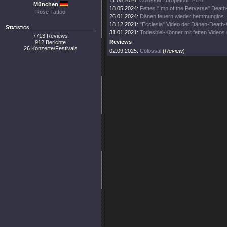
11.05.2026:
Colossal Europatour 2026
München
18.05.2024:
Fettes "Imp of the Perverse" Death-
Rose Tattoo
26.01.2024:
Dänen feuern wieder hemmunglos
18.12.2021:
"Ecclesia" Video der Dänen-Death
Statistics
31.01.2021:
Todesblei-Könner mit fetten Videos
7713 Reviews
Reviews
912 Berichte
26 Konzerte/Festivals
02.09.2025:
Colossal
(
Review
)