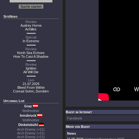
SiteNews
Review
Audrey Horne
Achilles
Special
In Extremo
Review
North Sea Echoes
How To Cast A Shadow
Review
Ignition
All Will Die
Live
21.07.2026
Bleed From Within
Conrad Sohm, Dornbirn
Upcoming Live
Graz
Wolfmother
Baest im Internet
Innsbruck
Facebook
Wolfmother
Dinkelsbühl
Mehr von Baest
Arch Enemy (+21)
Arch Enemy (+21)
News
Arch Enemy (+21)