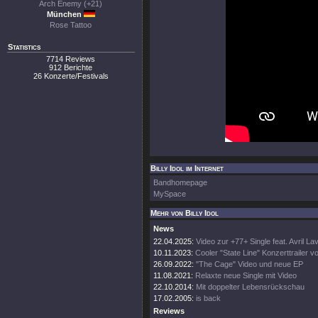
Arch Enemy (+21)
München
Rose Tattoo
Statistics
7714 Reviews
912 Berichte
26 Konzerte/Festivals
Billy Idol im Internet
Bandhomepage
MySpace
Mehr von Billy Idol
News
22.04.2025:
Video zur +77+ Single feat. Avril La
10.11.2023:
Cooler "State Line" Konzerttrailer
26.09.2022:
"The Cage" Video und neue EP
11.08.2021:
Relaxte neue Single mit Video
22.10.2014:
Mit doppelter Lebensrückschau
17.02.2005:
is back
Reviews