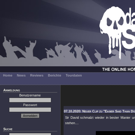
Home
News
Reviews
Berichte
Tourdaten
Anmeldung
Benutzername
Passwort
07.10.2020: Neuer Clip zu "Easier Said Than D
Sir David schmalzt wieder in bester Manier u
stehen....
Suche