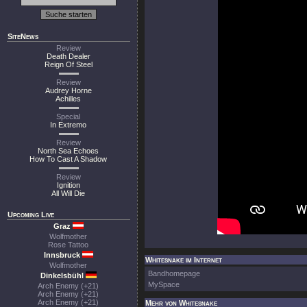
SiteNews
Review
Death Dealer
Reign Of Steel
Review
Audrey Horne
Achilles
Special
In Extremo
Review
North Sea Echoes
How To Cast A Shadow
Review
Ignition
All Will Die
Upcoming Live
Graz
Wolfmother
Rose Tattoo
Innsbruck
Whitesnake im Internet
Wolfmother
Bandhomepage
Dinkelsbühl
MySpace
Arch Enemy (+21)
Arch Enemy (+21)
Arch Enemy (+21)
Mehr von Whitesnake