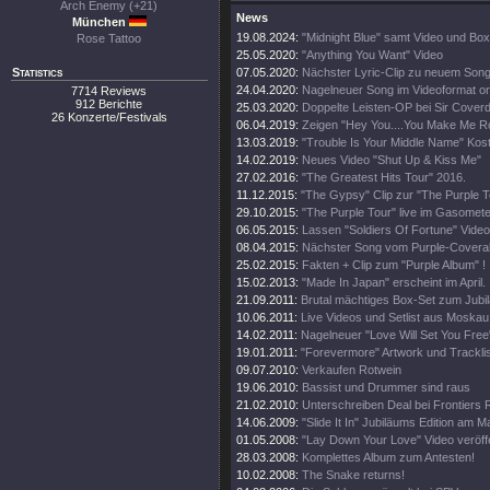
Arch Enemy (+21)
News
München
19.08.2024:
"Midnight Blue" samt Video und Box
Rose Tattoo
25.05.2020:
"Anything You Want" Video
Statistics
07.05.2020:
Nächster Lyric-Clip zu neuem Son
24.04.2020:
Nagelneuer Song im Videoformat on
7714 Reviews
912 Berichte
25.03.2020:
Doppelte Leisten-OP bei Sir Coverd
26 Konzerte/Festivals
06.04.2019:
Zeigen "Hey You....You Make Me R
13.03.2019:
"Trouble Is Your Middle Name" Kos
14.02.2019:
Neues Video "Shut Up & Kiss Me"
27.02.2016:
"The Greatest Hits Tour" 2016.
11.12.2015:
"The Gypsy" Clip zur "The Purple T
29.10.2015:
"The Purple Tour" live im Gasomete
06.05.2015:
Lassen "Soldiers Of Fortune" Video
08.04.2015:
Nächster Song vom Purple-Covera
25.02.2015:
Fakten + Clip zum "Purple Album" !
15.02.2013:
"Made In Japan" erscheint im April.
21.09.2011:
Brutal mächtiges Box-Set zum Jubi
10.06.2011:
Live Videos und Setlist aus Moskau
14.02.2011:
Nagelneuer "Love Will Set You Free"
19.01.2011:
"Forevermore" Artwork und Tracklis
09.07.2010:
Verkaufen Rotwein
19.06.2010:
Bassist und Drummer sind raus
21.02.2010:
Unterschreiben Deal bei Frontiers 
14.06.2009:
"Slide It In" Jubiläums Edition am M
01.05.2008:
"Lay Down Your Love" Video veröffe
28.03.2008:
Komplettes Album zum Antesten!
10.02.2008:
The Snake returns!