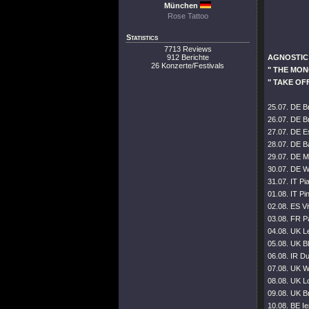
München
Rose Tattoo
Statistics
7713 Reviews
912 Berichte
AGNOSTIC
26 Konzerte/Festivals
" THE MO
"
TAKE OF
25.07. DE B
26.07. DE 
27.07. DE E
28.07. DE B
29.07. DE M
30.07. DE W
31.07. IT 
01.08. IT Pi
02.08. ES V
03.08. FR P
04.08. UK L
05.08. UK B
06.08. IR Du
07.08. UK W
08.08. UK L
09.08. UK Br
10.08. BE Ie