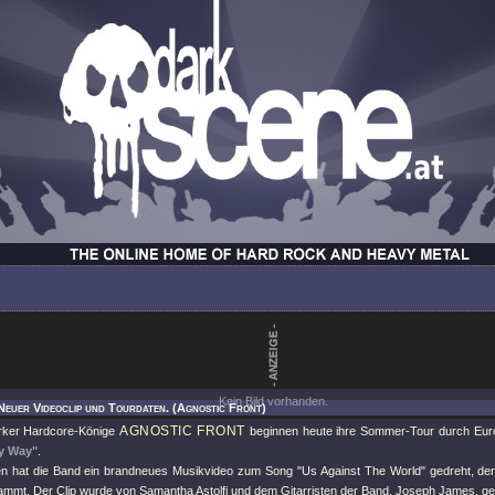
Kein Bild vorhanden.
Neuer Videoclip und Tourdaten. (Agnostic Front)
AGNOSTIC FRONT
rker Hardcore-Könige
beginnen heute ihre Sommer-Tour durch Eur
My Way"
.
en hat die Band ein brandneues Musikvideo zum Song
"Us Against The World"
gedreht, der
ammt. Der Clip wurde von Samantha Astolfi und dem Gitarristen der Band, Joseph James, ge