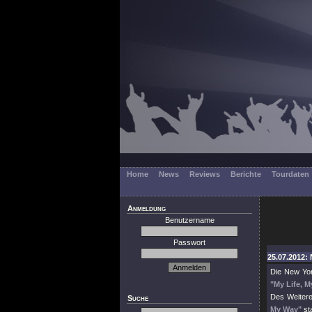
Home
News
Reviews
Berichte
Tourdaten
Anmeldung
Benutzername
Passwort
25.07.2012: 
Die New Yo
"My Life, 
Des Weiter
Suche
My Way"
st