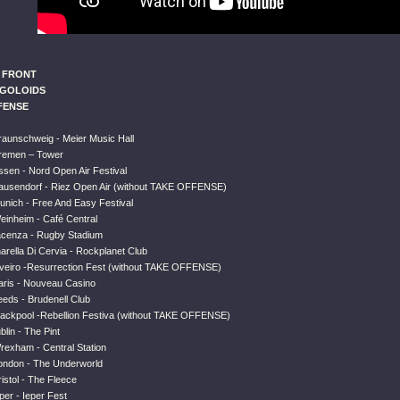
 FRONT
NGOLOIDS
FENSE
raunschweig - Meier Music Hall
Bremen – Tower
ssen - Nord Open Air Festival
ausendorf - Riez Open Air (without TAKE OFFENSE)
unich - Free And Easy Festival
einheim - Café Central
Piacenza - Rugby Stadium
narella Di Cervia - Rockplanet Club
iveiro -Resurrection Fest (without TAKE OFFENSE)
aris - Nouveau Casino
eeds - Brudenell Club
lackpool -Rebellion Festiva (without TAKE OFFENSE)
blin - The Pint
rexham - Central Station
ondon - The Underworld
istol - The Fleece
per - Ieper Fest