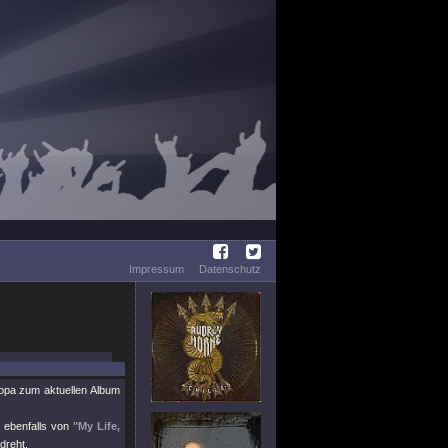
Impressum
Datenschutz
opa zum aktuellen Album
 ebenfalls von
"My Life,
dreht.