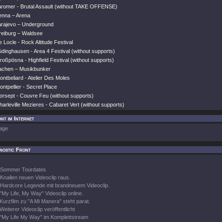
aromer - Brutal Assault (without TAKE OFFENSE)
ienna – Arena
arajevo – Underground
reiburg – Waldsee
 Locle - Rock Altitude Festival
dinghausen - Area 4 Festival (without supports)
oßpösna - Highfield Festival (without supports)
achen – Musikbunker
ntbeliard - Atelier Des Moles
ntpellier - Secret Place
orsept - Couvre Feu (without supports)
arleville Mezieres - Cabaret Vert (without supports)
nt im Internet
age
nostic Front
Sommer Tourdates
Knallen neuen Videoclip raus.
Hardcore Legende mit brandneuem Videoclip.
"My Life, My Way" Videoclip online.
Kurzfilm zu "A Mi Manera" steht parat.
Weiterer Videoclip veröffentlicht
"My Life My Way" im Komplettstream