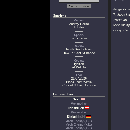
Sänger-Ikone
"In these in
SiteNews
everyman". W
Review
Audrey Horne
world facin
Achilles
facing adver
Special
In Extremo
Review
North Sea Echoes
How To Cast A Shadow
Review
Ignition
All Will Die
Live
21.07.2026
Bleed From Within
Conrad Sohm, Dornbirn
Upcoming Live
Graz
Wolfmother
Innsbruck
Wolfmother
Dinkelsbühl
Arch Enemy (+21)
Arch Enemy (+21)
Arch Enemy (+21)