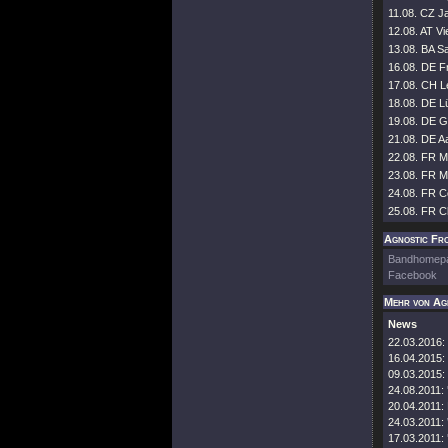
11.08. CZ J
12.08. AT V
13.08. BA S
16.08. DE F
17.08. CH Le
18.08. DE Lü
19.08. DE Gr
21.08. DE A
22.08. FR Mo
23.08. FR Mo
24.08. FR C
25.08. FR Ch
Agnostic Fro
Bandhomep
Facebook
Mehr von Ag
News
22.03.2016:
16.04.2015:
09.03.2015:
24.08.2011:
20.04.2011:
24.03.2011:
17.03.2011: