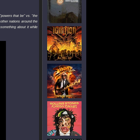
 "powers that be" vs. "the
 other nations around the
something about it while