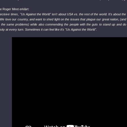
 Roger Miret erklärt:
decisive times, "Us Against the World" isn't about USA vs. the rest of the world. It's about the
e love our country, and want to shed light on the issues that plague our great nation, (and
g the same problems) while also commending the people with the guts to stand up and do 
sity at every turn. Sometimes it can feel like it's "Us Against the World".