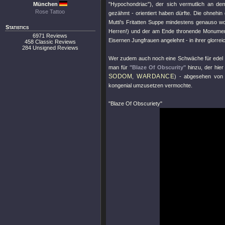
München
"Hypochondriac"
), der sich vermutlich an 
Rose Tattoo
gezähmt - orientiert haben dürfte. Die ohnehin 
Mutti's Fritatten Suppe mindestens genauso w
Statistics
Herren!) und der am Ende thronende Monume
6971 Reviews
Eisernen Jungfrauen angelehnt - in ihrer glorr
458 Classic Reviews
284 Unsigned Reviews
Wer zudem auch noch eine Schwäche für edel ge
man für
"Blaze Of Obscurity"
hinzu, der hier
SODOM
WARDANCE
,
) - abgesehen von 
kongenial umzusetzen vermochte.
"Blaze Of Obscuriety"