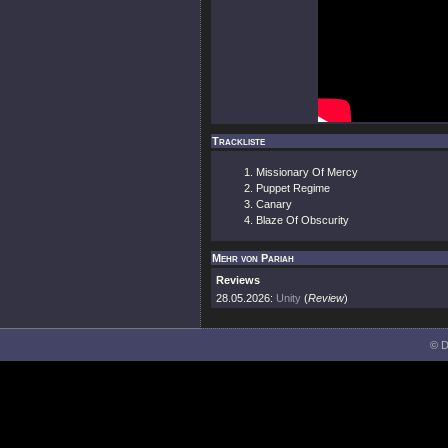
Trackliste
Missionary Of Mercy
Puppet Regime
Canary
Blaze Of Obscurity
Mehr von Pariah
Reviews
28.05.2026:
Unity
(
Review
)
© D