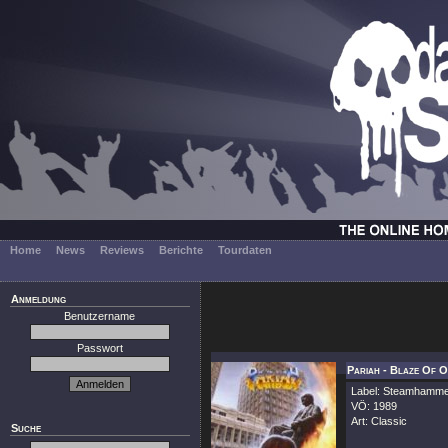
Home
News
Reviews
Berichte
Tourdaten
Anmeldung
Benutzername
Passwort
Pariah - Blaze Of O
Label: Steamhamm
VÖ: 1989
Art: Classic
Suche