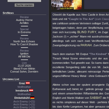
SiteNews
Obwohl die Kapelle aus New Castle in ihren 
Review
trieb und mit
"Caught In The Act"
(zum Class
Audrey Horne
Achilles
wie zahllosen anderen Vertretern selbiger Zunf
beigetragen haben, denn per Verpflichtung v
Special
BLIND FURY
In Extremo
man sich kurzzeitig
, im Zuge
Jackson (!) = „echter“ Mann mit ausdruckssta
Review
allerdings sah sich nach zwei Veröffentlich
North Sea Echoes
How To Cast A Shadow
PARIAH
Zwangsbeglückung via
. Zum Drüberst
Review
Ignition
Nach dem starken '88 Output
"The Kindred"
f
All Will Die
Thrash Metal Szene einerseits und der aus 
Live
kommerziellen Tod geweiht war. So kams dann 
21.07.2026
exzellente Songwriting oder die von Mr. Jackso
Bleed From Within
Conrad Sohm, Dornbirn
befindlichen Lieder, allesamt reinrassige Perl
ungeschliffener Heavy Metal - ohne Gebrauch heu
Upcoming Live
Graz
Alleine schon was der opulent arrangierte 
Wolfmother
Euthanasie auf) bietet, ist - gelinde gesagt -
Innsbruck
und einem umwerfenden Riffambiente des Ges
Wolfmother
SABBAT
Dinkelsbühl
English und Martin Walkier von
die P
Arch Enemy (+21)
es nichts simpleres auf dieser Welt - perfekte
Arch Enemy (+21)
bis dato fünfte Langeisen, hat aber genauso st
Arch Enemy (+21)