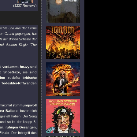
(3237 Reviews)
rschte und aus der Ferne
den Grund gegangen, hat
 der dritten Scheibe der
e und dessen Single
"The
 und verdammt heavy und
und ShoeGaze, sie sind
e zutiefst britische
in Todesblei-Riffwänden
s maximal
stimmungsvoll
st-Ballade
, bevor sich
rgestellt haben. Der Song
und so ist der knapp 8-
en, ruhigen Gesängen,
Finale
. Der Inbegriff des