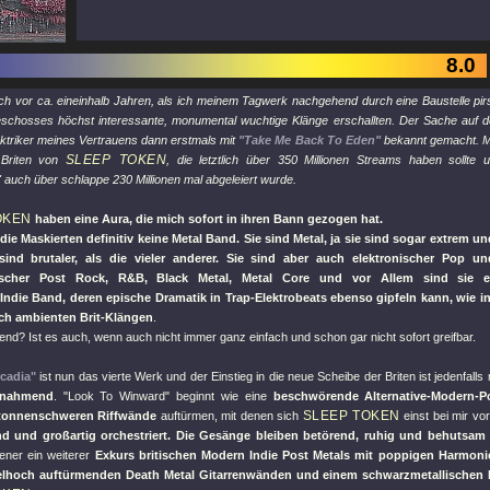
8.0
ch vor ca. eineinhalb Jahren, als ich meinem Tagwerk nachgehend durch eine Baustelle pi
schosses höchst interessante, monumental wuchtige Klänge erschallten. Der Sache auf 
ektriker meines Vertrauens dann erstmals mit
"Take Me Back To Eden"
bekannt gemacht. Mit
SLEEP TOKEN
 Briten von
, die letztlich über 350 Millionen Streams haben sollt
"
auch über schlappe 230 Millionen mal abgeleiert wurde.
OKEN
haben eine Aura, die mich sofort in ihren Bann gezogen hat.
die Maskierten definitiv keine Metal Band. Sie sind Metal, ja sie sind sogar extrem
 sind brutaler, als die vieler anderer. Sie sind aber auch elektronischer Pop 
ischer Post Rock, R&B, Black Metal, Metal Core und vor Allem sind sie ein
/Indie Band, deren epische Dramatik in Trap-Elektrobeats ebenso gipfeln kann, wie 
sch ambienten Brit-Klängen
.
end? Ist es auch, wenn auch nicht immer ganz einfach und schon gar nicht sofort greifbar.
cadia"
ist nun das vierte Werk und der Einstieg in die neue Scheibe der Briten ist jedenfall
nnahmend
.
"Look To Winward"
beginnt wie eine
beschwörende Alternative-Modern-Po
SLEEP TOKEN
tonnenschweren Riffwände
auftürmen, mit denen sich
einst bei mir vo
d und großartig orchestriert. Die Gesänge bleiben betörend, ruhig und behutsam
ener ein weiterer
Exkurs britischen Modern Indie Post Metals mit poppigen Harmoni
lhoch auftürmenden Death Metal Gitarrenwänden und einem schwarzmetallischen 