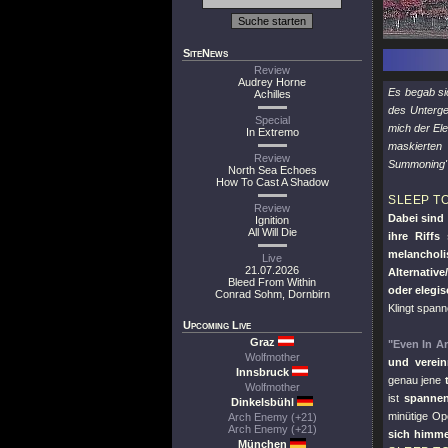
SiteNews
Review
Audrey Horne
Es begab si
Achilles
des Unterge
Special
mich der El
In Extremo
maskierten
Review
Summoning
North Sea Echoes
How To Cast A Shadow
SLEEP T
Review
Dabei sind 
Ignition
All Will Die
ihre Riffs
melanchol
Live
21.07.2026
Alternative
Bleed From Within
oder elegi
Conrad Sohm, Dornbirn
Klingt spann
Upcoming Live
Graz
"Even In Ar
Wolfmother
und verei
Innsbruck
genau jene
Wolfmother
ist
spannen
Dinkelsbühl
minütige Op
Arch Enemy (+21)
Arch Enemy (+21)
sich himme
München