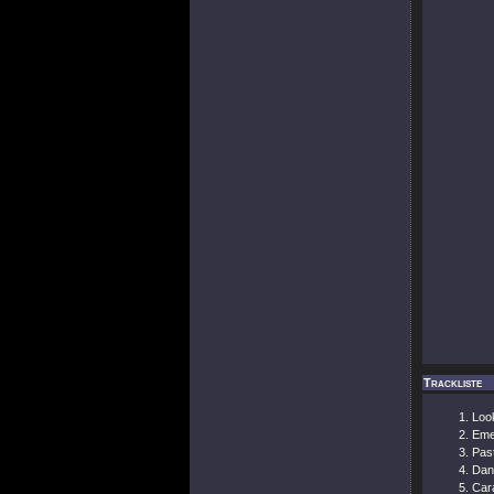
Trackliste
Loo
Eme
Past
Dan
Car