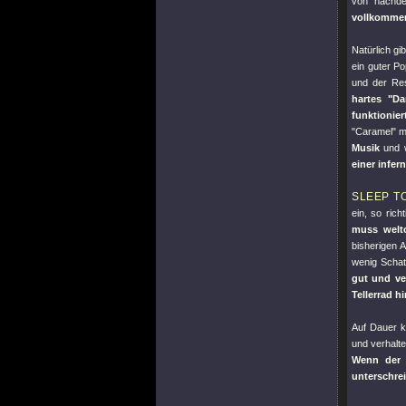
von nachd
vollkommen
Natürlich gi
ein guter Po
und der Res
hartes
"Da
funktioni
"Caramel"
mi
Musik
und w
einer infer
SLEEP T
ein, so rich
muss welto
bisherigen 
wenig Scha
gut und ve
Tellerrad h
Auf Dauer k
und verhalt
Wenn der
unterschrei