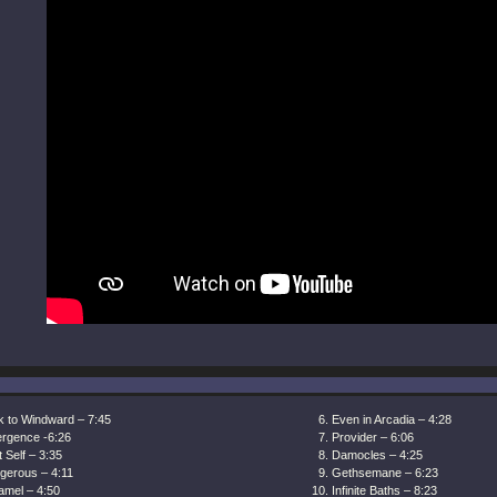
k to Windward – 7:45
Even in Arcadia – 4:28
rgence -6:26
Provider – 6:06
 Self – 3:35
Damocles – 4:25
gerous – 4:11
Gethsemane – 6:23
amel – 4:50
Infinite Baths – 8:23