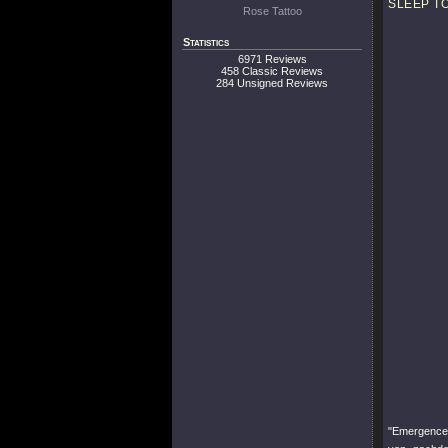
SLEEP T
Rose Tattoo
Statistics
6971 Reviews
458 Classic Reviews
284 Unsigned Reviews
"Emergence