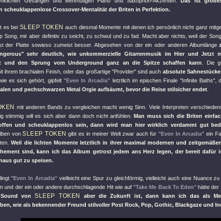
enklichen Gesängen und wehmütigen Piano und Saxophon-Akzenten.
Das ist große
 scheuklappenlose Crossover-Mentalität der Briten in Perfektion.
SLEEP TOKEN
bt es bei
auch diesmal Momente mit denen ich persönlich nicht ganz mit
p Song, mir aber definitiv zu seicht, zu schwul und zu fad. Macht aber nichts, weil der Song
t der Platte sowieso zumeist besser. Abgesehen von der ein oder anderen Albumlänge
ngerous"
sehr deutlich, wie unkommerzielle Gitarrenmusik im Hier und Jetzt 
ert und den Sprung vom Underground ganz an die Spitze schaffen kann
. Die g
t ihrem brachialen Finish, oder das großartige
"Provider"
sind auch
absolute Sahnestücke
ie es sich gehört, gipfelt
"Even In Arcadia"
letztlich im epischen Finale
"Infinite Baths"
, 
nalen und pechschwarzen Metal Orgie aufbäumt, bevor die Reise stilsicher endet
.
OKEN
mit anderen Bands zu vergleichen macht wenig Sinn. Viele Interpreten verschieden
tig stimmig will es sich aber dann doch nicht anfühlen.
Man muss sich die Briten einfa
ffen und scheuklappenlos sein, dann wird man hier wirklich verdammt gut bedi
SLEEP TOKEN
Alben von
gibt es in meiner Welt zwar auch für
"Even In Arcadia"
ein Fa
tten.
Weil die lichten Momente letztlich in ihrer maximal modernen und zeitgemäße
hement sind, kann ich das Album getrost jedem ans Herz legen, der bereit dafür 
inaus gut zu speisen.
lingt
"Even In Arcadia"
vielleicht eine Spur zu gleichförmig, vielleicht auch eine Nuance z
en und der ein oder andere durchschlagende Hit wie auf
"Take Me Back To Eden"
hätte der
SLEEP TOKEN
 Sound von
aber die Zukunft ist, dann kann ich das als Me
ben, wie als bekennender Freund stilvoller Post Rock, Pop, Gothic, Blackgaze und I