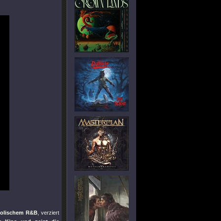
holischem R&B
, verziert