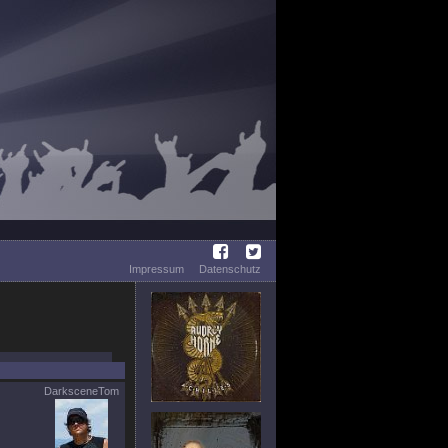
Impressum
Datenschutz
DarksceneTom