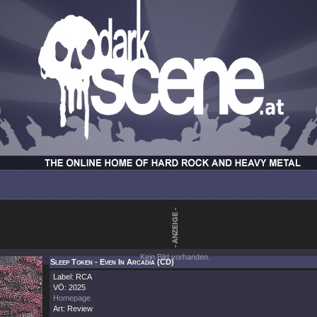
Kein Bild vorhanden.
Sleep Token - Even In Arcadia (CD)
Label: RCA
VÖ: 2025
Homepage
Art: Review