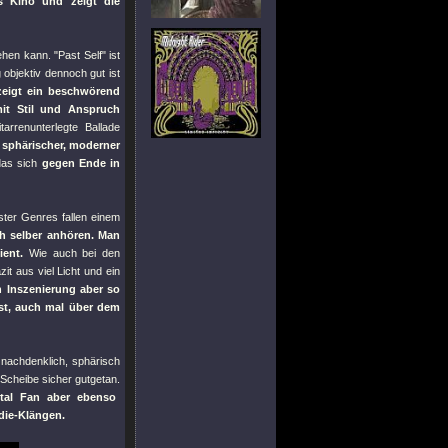
s Kino und zeigt die
gehen kann.
"Past Self"
ist
 objektiv dennoch gut ist
zeigt ein beschwörend
mit Stil und Anspruch
itarrenunterlegte Ballade
 sphärischer, moderner
das sich
gegen Ende in
ster Genres fallen einem
ch selber anhören. Man
ent.
Wie auch bei den
zit aus viel Licht und ein
n Inszenierung aber so
ist, auch mal über dem
u nachdenklich, sphärisch
 Scheibe sicher gutgetan.
tal Fan aber ebenso
ndie-Klängen.