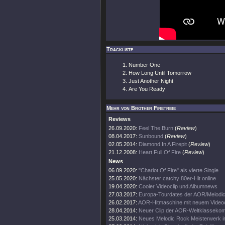
Trackliste
Number One
How Long Until Tomorrow
Just Another Night
Are You Ready
Mehr von Brother Firetribe
Reviews
26.09.2020:
Feel The Burn
(
Review
)
08.04.2017:
Sunbound
(
Review
)
02.05.2014:
Diamond In A Firepit
(
Review
)
21.12.2008:
Heart Full Of Fire
(
Review
)
News
06.09.2020:
"Chariot Of Fire" als vierte Single
25.05.2020:
Nächster catchy 80er-Hit online
19.04.2020:
Cooler Videoclip und Albumnews
27.03.2017:
Europa-Tourdates der AOR/Melodi
26.02.2017:
AOR-Hitmaschine mit neuem Videoc
28.04.2014:
Neuer Clip der AOR-Weltklasseko
25.03.2014:
Neues Melodic Rock Meisterwerk i