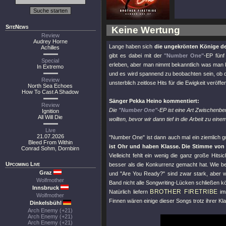
SiteNews
Keine Wertung
Review
Audrey Horne
Lange haben sich
die ungekrönten Könige d
Achilles
gibt es dabei mit der
"Number One"
-EP fün
Special
erleben, aber man nimmt bekanntlich was man k
In Extremo
und es wird spannend zu beobachten sein, ob 
Review
unsterblich zeitlose Hits für die Ewigkeit veröff
North Sea Echoes
How To Cast A Shadow
Sänger Pekka Heino kommentiert:
Review
Die
"Number One"
-EP ist eine Art Zwischenbe
Ignition
All Will Die
wollten, bevor wir dann tief in die Arbeit zu 
Live
21.07.2026
"Number One"
ist dann auch mal ein ziemlich g
Bleed From Within
ist Ohr und haben Klasse. Die Stimme von 
Conrad Sohm, Dornbirn
Vielleicht fehlt ein wenig die ganz große Hitsic
Upcoming Live
besser als die Konkurrenz gemacht hat. Wie b
Graz
und
"Are You Ready?"
sind zwar stark, aber w
Wolfmother
Band nicht alle Songwriting-Lücken schließen k
Innsbruck
BROTHER FIRETRIBE
Natürlich liefern
imm
Wolfmother
Finnen wären einige dieser Songs trotz ihrer K
Dinkelsbühl
Arch Enemy (+21)
Arch Enemy (+21)
Arch Enemy (+21)