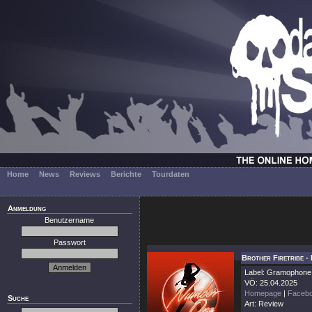
Home
News
Reviews
Berichte
Tourdaten
Anmeldung
Benutzername
Passwort
Brother Firetribe 
Label: Gramophone
VÖ: 25.04.2025
Homepage
|
Faceb
Suche
Art: Review