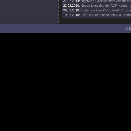
27.02.2014:
Nightwish Gitarrist findet Zeit für 
22.02.2010:
Neues Livevideo der AOR Könner a
29.01.2010:
Trailer zur Live DVD der AOR Könn
19.01.2010:
Live DVD der finnischen AOR Könn
© D