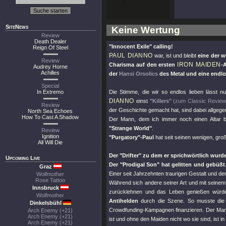
SiteNews
Keine Wertung
Review
Death Dealer
"Innocent Exile"
calling!
Reign Of Steel
PAUL DIANNO
war, ist und bleibt
eine der 
Review
IRON MAIDEN
Charisma auf den ersten
-
Audrey Horne
Achilles
der
Hansi Orsolics
des Metal und eine endlo
Special
In Extremo
Die Stimme, die wir so endlos lieben lässt 
DIANNO
einst
"Killers"
(zum Classic Review
Review
der Geschichte gemacht hat, sind dabei allgegen
North Sea Echoes
How To Cast A Shadow
Der Mann, dem ich immer noch einen Altar bau
"Strange World"
.
Review
Ignition
"Purgatory"
-Paul
hat seit seinen wenigen, gro
All Will Die
Der
"Drifter"
zu dem er sprichwörtlich wurde
Upcoming Live
Der
"Prodigal Son"
hat gelitten und gebüßt
Graz
Einer seit Jahrzehnten traurigen Gestalt und der
Wolfmother
Rose Tattoo
Während sich andere seiner Art und mit seinem 
Innsbruck
zurücklehnen und das Leben genießen würde
Wolfmother
Antihelden
durch die Szene. So musste di
Dinkelsbühl
Crowdfunding-Kampagnen finanzieren. Der Man
Arch Enemy (+21)
Arch Enemy (+21)
ist und ohne den Maiden nicht wo sie sind, ist i
Arch Enemy (+21)