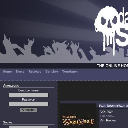
Home
News
Reviews
Berichte
Tourdaten
Anmeldung
Benutzername
Passwort
Paul DiAnno:Warho
VÖ: 2024
Facebook
Art: Review
Suche