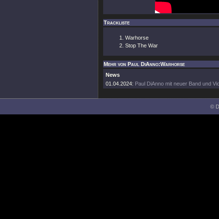
Trackliste
Warhorse
Stop The War
Mehr von Paul DiAnno:Warhorse
News
01.04.2024:
Paul DiAnno mit neuer Band und Vi
© D