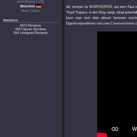
Arch Enemy (+21)
München
WARHORSE
Als Vorbote für
, bei dem Paul 
Rose Tattoo
"Pupi"
Pupacic in den Ring steigt, klingt jedenf
kann man sich über diesen Vorboten durchau
Statistics
Eigenkompositionen und zwei Coverversionen (
6972 Reviews
458 Classic Reviews
284 Unsigned Reviews