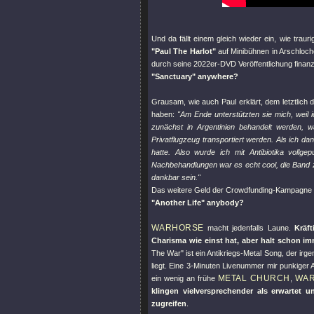
Und da fällt einem gleich wieder ein, wie traur
"Paul The Harlot"
auf Minibühnen in Arschloch
durch seine 2022er-DVD Veröffentlichung finan
"Sanctuary"
anywhere?
Grausam, wie auch Paul erklärt, dem letztlich 
haben:
"Am Ende unterstützten sie mich, weil 
zunächst in Argentinien behandelt werden, 
Privatflugzeug transportiert werden. Als ich da
hatte. Also wurde ich mit Antibiotika voll
Nachbehandlungen war es echt cool, die Band z
dankbar sein."
Das weitere Geld der Crowdfunding-Kampagne 
"Another Life"
anybody?
WARHORSE
macht jedenfalls Laune.
Kräf
Charisma wie einst hat, aber halt schon im
The War"
ist ein Antikriegs-Metal Song, der i
liegt. Eine 3-Minuten Livenummer mir punkiger 
METAL CHURCH
WAR
ein wenig an frühe
,
klingen vielversprechender als erwartet
zugreifen
.