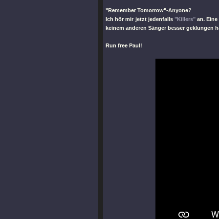
"Remember Tomorrow"
-Anyone?
Ich hör mir jetzt jedenfalls
"Killers"
an. Eine
keinem anderen Sänger besser geklungen hä
Run free Paul!