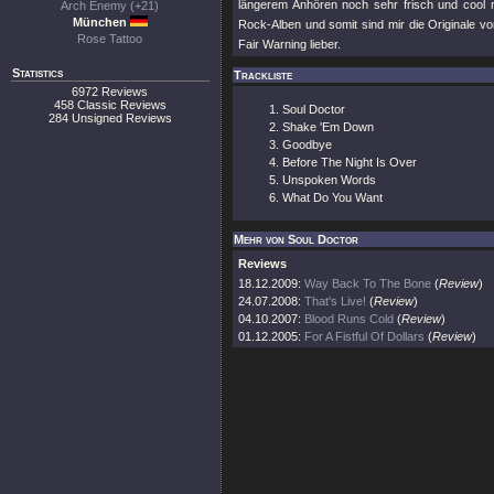
längerem Anhören noch sehr frisch und cool rü
Arch Enemy (+21)
München
Rock-Alben und somit sind mir die Originale 
Rose Tattoo
Fair Warning lieber.
Statistics
Trackliste
6972 Reviews
458 Classic Reviews
Soul Doctor
284 Unsigned Reviews
Shake 'Em Down
Goodbye
Before The Night Is Over
Unspoken Words
What Do You Want
Mehr von Soul Doctor
Reviews
18.12.2009:
Way Back To The Bone
(
Review
)
24.07.2008:
That's Live!
(
Review
)
04.10.2007:
Blood Runs Cold
(
Review
)
01.12.2005:
For A Fistful Of Dollars
(
Review
)