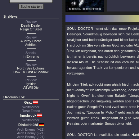
SiteNews
Review
Death Dealer
SOUL DOCTOR nennt sich das neue Projek
Reign Of Steel
Deisinger. Soundmäßig bewegen sich die Beiden
Review
straighter und bodenständiger und bietet kein
Audrey Horne
Achilles
Hardrock im Stile von älteren Gotthard oder AC
´Roll Riff aufgebaut, das durch den gesamten So
Special
In Extremo
ist, hat er ja bereits nachdrücklich bewiesen,
diesem Album. Die Scheibe ist von vorn bis hi
Review
herausragenden Track zu komponieren und so
North Sea Echoes
How To Cast A Shadow
vorzulegen.
Review
Ignition
Mit dem Titeltrack rockt man gleich frisch nac
All Will Die
mit "Goodbye" ein Midtempo Rocksong, dessen 
Night Is Over" ist eine nette Ballade. "Uns
Upcoming Live
abgedroschen und langweilig, werden aber siche
Graz
(selten guter Songtitel?!) sind zwei recht nette
Wolfmother
Rose Tattoo
Jovi mäßig, "Emotion In Motion" geht auch a
Innsbruck
ziemlich guter Track. Insgesamt elf gute R
Wolfmother
Refrains oder markanter Songstruktur fehlt.
Dinkelsbühl
Arch Enemy (+21)
Arch Enemy (+21)
SOUL DOCTOR ist zweifellos ein cooles Hard 
Arch Enemy (+21)