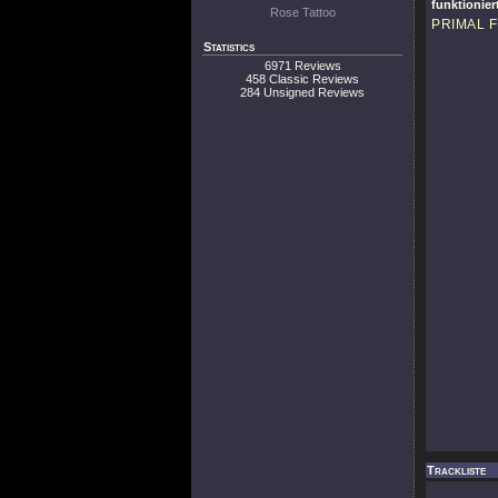
funktionie
Rose Tattoo
PRIMAL 
Statistics
6971 Reviews
458 Classic Reviews
284 Unsigned Reviews
Trackliste