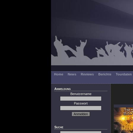
Home
News
Reviews
Berichte
Tourdaten
Anmeldung
Benutzername
Passwort
Suche