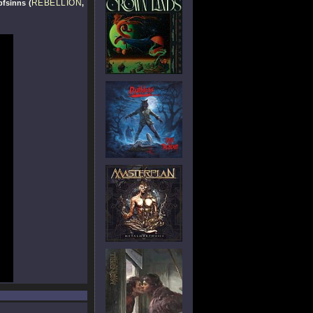
REBELLION
fsinns (
,