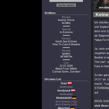
SiteNews
Keine
Review
Audrey Horne
Ich möchte 
Achilles
und Ergänzu
Special
doch erst 1
In Extremo
als Epigone
Review
"Value For 
North Sea Echoes
How To Cast A Shadow
Ja, nicht er
Review
zergehen las
Ignition
All Will Die
Booklet in 
The Law", a
Live
21.07.2026
Fans in Hamb
Bleed From Within
Conrad Sohm, Dornbirn
Zu den ganze
Upcoming Live
2K15"
ist. U
Graz
macht. "Las
Wolfmother
STORMW
Innsbruck
auf.
Wolfmother
Dinkelsbühl
IRON SA
Arch Enemy (+21)
Arch Enemy (+21)
sind diese 
München