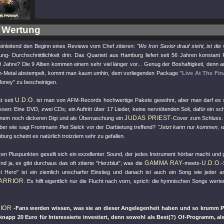
 Wertung
einleitend den Beginn eines Reviews vom Chef zitieren:
"Wo Iron Savior drauf steht, ist die 
ng- Durchschnittlichkeit drin. Das Quartett aus Hamburg liefert seit 56 Jahren konstant 
9 Jahre? Die 9 Alben kommen einem sehr viel länger vor... Genug der Boshaftigkeit, denn
n-Metal abstempelt, kommt man kaum umhin, dem vorliegenden Package
"Live At The Fin
Money" zu bescheinigen.
U.D.O.
st seit
ist man von AFM-Records hochwertige Pakete gewohnt, aber man darf es 
sen: Eine DVD, zwei CDs; ein Auftritt über 17 Lieder, keine nervtötenden Soli, dafür ein s
JUDAS PRIEST
einem noch dickeren Digi und als Überraschung ein
-Cover zum Schluss. 
ber wie sagt Frontmann Piet Sielck vor der Darbietung treffend?
"Jetzt kann nur kommen,
urg scheint es natürlich trotzdem sehr zu gefallen.
n Pluspunkten gesellt sich ein exzellenter Sound, der jedes Instrument hörbar macht und gl
GAMMA RAY
U.D.O.
nd ja, es gibt durchaus das oft zitierte "Herzblut", was die
-meets-
-
t Hero" ist ein ziemlich unscharfer Einstieg und danach ist auch ein Song wie jeder a
ARRIOR
. Es hilft eigentlich nur die Flucht nach vorn, sprich: die hymnischen Songs wer
VIOR
-Fans werden wissen, was sie an dieser Angelegenheit haben und so krumm Pie
knapp 20 Euro für Interessierte investiert, denn sowohl als Best(?) Of-Programm, al