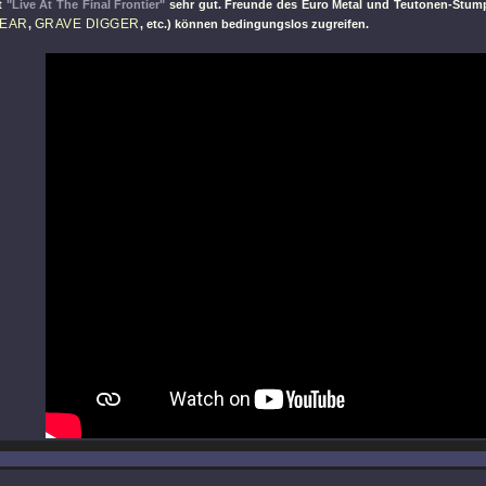
rt
"Live At The Final Frontier"
sehr gut. Freunde des Euro Metal und Teutonen-Stump
FEAR
GRAVE DIGGER
,
, etc.) können bedingungslos zugreifen.