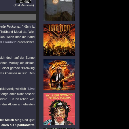
(154 Reviews)
volle Packung..."
-Schnitt
Fließband-Metal ab. Wie,
 auch, wenn man die Band
al Frontier"
ordentliches
sich doch auf der Zunge
chönes Medley, ein dickes
Leider gerade "Breaking
 was kommen muss"
. Den
eichzeitig wirklich
"Live
Songs aber nicht besser
ndere. Ein bisschen wie
ten das Album am ehesten
t Sielck singt, so gut
s auch als Spaßtablette