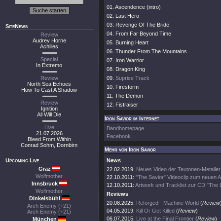
01. Ascendence (intro)
02. Last Hero
03. Revenge Of The Bride
SiteNews
04. From Far Beyond Time
Review
Audrey Horne
05. Burning Heart
Achilles
06. Thunder From The Mountains
Special
07. Iron Warrior
In Extremo
08. Dragon King
Review
09.
Suprise Track
North Sea Echoes
10. Firestorm
How To Cast A Shadow
11. The Demon
Review
12. Fistraiser
Ignition
All Will Die
Iron Savior im Internet
Live
Bandhomepage
21.07.2026
Facebook
Bleed From Within
Conrad Sohm, Dornbirn
Mehr von Iron Savior
Upcoming Live
News
Graz
22.02.2019:
Neues Video der Teutonen-Metaller
Wolfmother
22.10.2011:
"The Savior" Videoclip zum neuen 
Innsbruck
12.10.2011:
Artwork und Tracklist zur CD "The 
Wolfmother
Reviews
Dinkelsbühl
20.08.2025:
Reforged - Machine World
(
Review
Arch Enemy (+21)
04.05.2019:
Kill Or Get Killed
(
Review
)
Arch Enemy (+21)
06.07.2015:
Live at the Final Frontier
(
Review
)
München