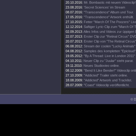
20.10.2016:
Mr. Bombastic mit neuem Videoclip!
23.08.2016:
'Secret Sciences' im Stream
08.07.2016:
"Transcendence" Album und Tour.
17.05.2016:
"Transcendence" Artwork enthüllt.
27.10.2015:
Fetter "March Of The Poozers" Live
12.12.2014:
Saftiger Lyric-Clip zum "March Of 
02.09.2013:
Alles Infos und Videos zur üppigen 
22.07.2013:
Erster Clip zur "Retinal Circus" DV
20.07.2013:
Erster Clip von "The Retinal Circus
06.08.2012:
Stream der coolen "Lucky Animals" 
04.08.2012:
Samples des kompletten "Epicloud
19.05.2012:
"By A Thread: Live in London 2011"
04.10.2011:
Neuer Clip zu "Juular" steht parat.
19.11.2010:
Neues Studiovieo online.
08.12.2009:
"Bend It Like Bender!" Videoclip onl
27.10.2009:
"Addicted" Trailer steht online.
18.08.2009:
"Addicted" Artwork und Tracklist.
28.07.2009:
"Coast" Videoclip veröffentlicht.
© D