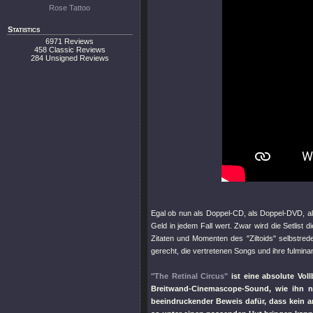
Rose Tattoo
Statistics
6971 Reviews
458 Classic Reviews
284 Unsigned Reviews
Egal ob nun als Doppel-CD, als Doppel-DVD, al
Geld in jedem Fall wert. Zwar wird die Setlist 
Zitaten und Momenten des
"Ziltoids"
selbstred
gerecht, die vertretenen Songs und ihre fulmina
"The Retinal Circus"
ist eine absolute Vol
Breitwand-Cinemascope-Sound, wie ihn 
beeindruckender Beweis dafür, dass kein an