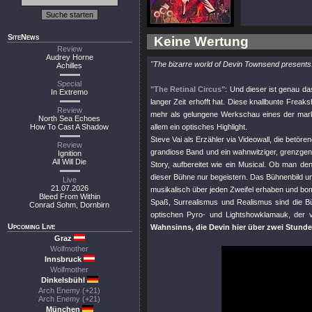
SiteNews
Keine Wertung
Review
Audrey Horne
"The bizarre world of Devin Townsend presents.
Achilles
Special
"The Retinal Circus"
: Und dieser ist genau 
In Extremo
langer Zeit erhofft hat. Diese knallbunte Fre
Review
mehr als gelungene Werkschau eines der marka
North Sea Echoes
How To Cast A Shadow
allem ein optisches Highlight.
Steve Vai als Erzähler via Videowall, die betör
Review
grandiose Band und ein wahnwitziger, grenzgen
Ignition
All Will Die
Story, aufbereitet wie ein Musical. Ob man de
dieser Bühne nur begeistern. Das Bühnenbild un
Live
21.07.2026
musikalisch über jeden Zweifel erhaben und bom
Bleed From Within
Spaß, Surrealismus und Realismus sind die Büh
Conrad Sohm, Dornbirn
optischen Pyro- und Lightshowklamauk, der v
Upcoming Live
Wahnsinns, die Devin hier über zwei Stunden 
Graz
Wolfmother
Innsbruck
Wolfmother
Dinkelsbühl
Arch Enemy (+21)
Arch Enemy (+21)
München