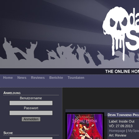
Home
News
Reviews
Berichte
Tourdaten
Anmeldung
Benutzername
Passwort
Devin Townsend Proj
Label: Inside Out
VÖ: 27.09.2013
Homepage
|
MySpa
Suche
Art: Review