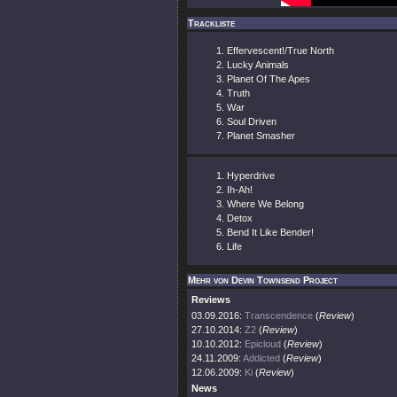
Trackliste
Effervescent!/True North
Lucky Animals
Planet Of The Apes
Truth
War
Soul Driven
Planet Smasher
Hyperdrive
Ih-Ah!
Where We Belong
Detox
Bend It Like Bender!
Life
Mehr von Devin Townsend Project
Reviews
03.09.2016:
Transcendence
(
Review
)
27.10.2014:
Z2
(
Review
)
10.10.2012:
Epicloud
(
Review
)
24.11.2009:
Addicted
(
Review
)
12.06.2009:
Ki
(
Review
)
News