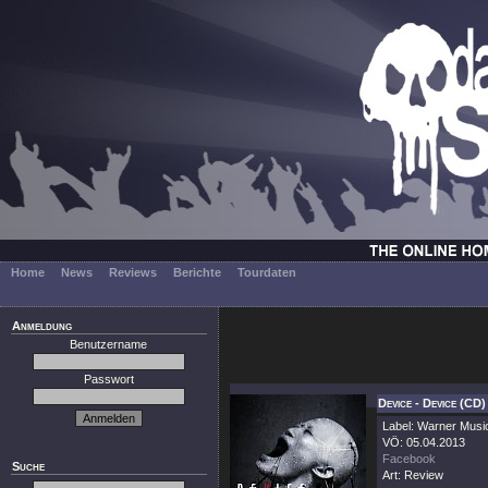
Home
News
Reviews
Berichte
Tourdaten
Anmeldung
Benutzername
Passwort
Device - Device (CD)
Label: Warner Musi
VÖ: 05.04.2013
Facebook
Suche
Art: Review