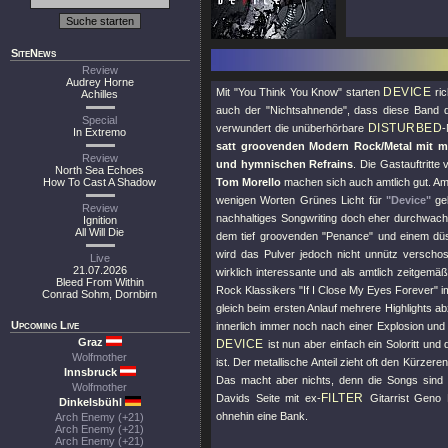
SiteNews
Review
Audrey Horne
DEVICE
Mit
"You Think You Know"
starten
ric
Achilles
auch der
"Nichtsahnende"
, dass diese Band
Special
DISTURBED
verwundert die unüberhörbare
-
In Extremo
satt groovenden Modern Rock/Metal mit ma
Review
und hymnischen Refrains
. Die Gastauftritt
North Sea Echoes
How To Cast A Shadow
Tom Morello
machen sich auch amtlich gut. Am
wenigen Worten Grünes Licht für
"Device"
geb
Review
nachhaltiges Songwriting doch eher durchwac
Ignition
All Will Die
dem tief groovenden
"Penance"
und einem düs
wird das Pulver jedoch nicht unnütz verscho
Live
21.07.2026
wirklich interessante und als amtlich zeitgemä
Bleed From Within
Rock Klassikers
"If I Close My Eyes Forever"
i
Conrad Sohm, Dornbirn
gleich beim ersten Anlauf mehrere Highlights ab
Upcoming Live
innerlich immer noch nach einer Explosion und 
Graz
DEVICE
ist nun aber einfach ein Soloritt un
Wolfmother
ist. Der metallische Anteil zieht oft den Kürzer
Innsbruck
Das macht aber nichts, denn die Songs sind 
Wolfmother
FILTER
Davids Seite mit ex-
Gitarrist Geno
Dinkelsbühl
ohnehin eine Bank.
Arch Enemy (+21)
Arch Enemy (+21)
Arch Enemy (+21)