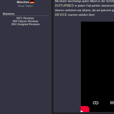
Mit einem durchwegs guten Album in der Schnit
München
DISTURBED
in jedem Fall perfekt überbrü
Rose Tattoo
ebenso reinhören wie all jene, die auf gekonn
Statistics
DEVICE
machen wirklich Sinn!
6971 Reviews
458 Classic Reviews
284 Unsigned Reviews