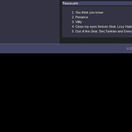
Trackliste
You think you know
Penance
Vilify
Close my eyes forever (feat. Lzzy Hale
Out of line (feat. Serj Tankian and Geez
© D