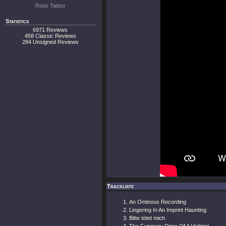
Rose Tattoo
Statistics
6971 Reviews
458 Classic Reviews
284 Unsigned Reviews
Trackliste
An Ominous Recording
Lingering In An Imprint Haunting
Bitte tötet mich