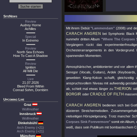
SiteNews
Review
Audrey Horne
Mit ihrem Debüt
"Lammendam"
(2008) und d
Achilles
CARACH ANGREN
bei Symphonic Black Me
Special
nunmehr dritten Album
"Where The Corpses 
In Extremo
Vorgängern rückt das experimentierfreudi
Review
Orchesterarrangements in den Vordergrund. 
North Sea Echoes
How To Cast A Shadow
spannenden Momenten.
Review
Atmosphärischer, ambitionierter und vor allem th
Ignition
All Will Die
Seregor (Vocals, Guitars), Ardek (Keyboards
gewebten Klang-Kokon schafft, gleichzeitig
Live
21.07.2026
anspruchsvollem Niveau mit aufwendig gestaltet
Bleed From Within
THERION
ab, schielt mal etwas länger zu
od
Conrad Sohm, Dornbirn
BORGIR
CRADLE OF FILTH
oder
massenk
Upcoming Live
Graz
CARACH ANGREN
bedienen sich bei Got
Wolfmother
düsteren Streichermelodien. Zusammengehal
Innsbruck
vielseitigen Hörspielgesang. Trotz mancher S
Wolfmother
Corpses Sink Forevermore"
somit ein Album, 
Dinkelsbühl
weiß, dass sein Publikum mit bombastischem Co
Arch Enemy (+21)
Arch Enemy (+21)
München