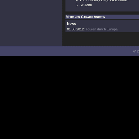
The Funerary Dirge Of A Violinist
Sir John
Mehr von Carach Angren
News
01.08.2012:
Touren durch Europa
© D