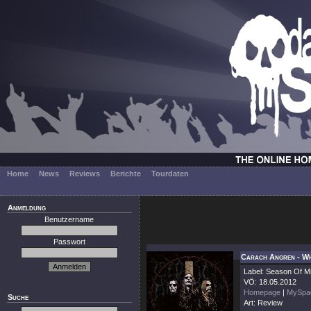
Home
News
Reviews
Berichte
Tourdaten
Anmeldung
Benutzername
Passwort
Carach Angren - Wh
Label: Season Of Mi
VÖ: 18.05.2012
Homepage
|
MySpa
Suche
Art: Review