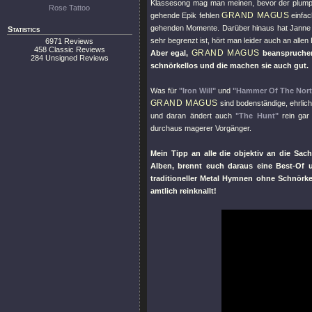
Klassesong mag man meinen, bevor der plumpe R
Rose Tattoo
GRAND MAGUS
gehende Epik fehlen
einfac
gehenden Momente. Darüber hinaus hat Jann
Statistics
sehr begrenzt ist, hört man leider auch an alle
6971 Reviews
458 Classic Reviews
GRAND MAGUS
Aber egal,
beanspruchen
284 Unsigned Reviews
schnörkellos und die machen sie auch gut.
Was für
"Iron Will"
und
"Hammer Of The Nort
GRAND MAGUS
sind bodenständige, ehrlic
und daran ändert auch
"The Hunt"
rein gar 
durchaus magerer Vorgänger.
Mein Tipp an alle die objektiv an die Sa
Alben, brennt euch daraus eine Best-Of u
traditioneller Metal Hymnen ohne Schnörke
amtlich reinknallt!