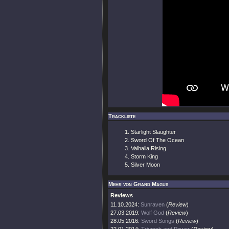
Trackliste
Starlight Slaughter
Sword Of The Ocean
Valhalla Rising
Storm King
Silver Moon
Mehr von Grand Magus
Reviews
11.10.2024:
Sunraven
(
Review
)
27.03.2019:
Wolf God
(
Review
)
28.05.2016:
Sword Songs
(
Review
)