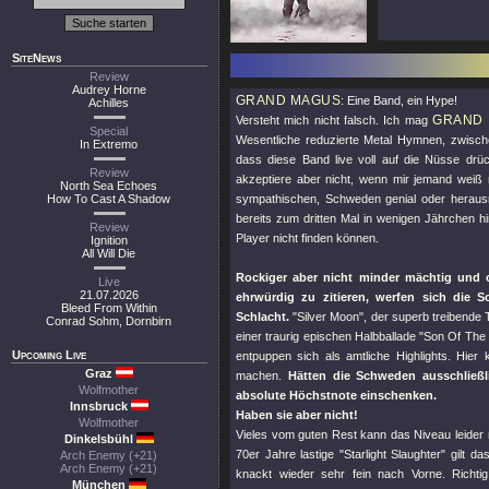
SiteNews
Review
Audrey Horne
GRAND MAGUS
: Eine Band, ein Hype!
Achilles
GRAND
Versteht mich nicht falsch. Ich mag
Special
Wesentliche reduzierte Metal Hymnen, zwisch
In Extremo
dass diese Band live voll auf die Nüsse drüc
Review
akzeptiere aber nicht, wenn mir jemand weiß
North Sea Echoes
How To Cast A Shadow
sympathischen, Schweden genial oder heraus
bereits zum dritten Mal in wenigen Jährchen h
Review
Player nicht finden können.
Ignition
All Will Die
Rockiger aber nicht minder mächtig und 
Live
21.07.2026
ehrwürdig zu zitieren, werfen sich die S
Bleed From Within
Schlacht.
"Silver Moon"
, der superb treibende 
Conrad Sohm, Dornbirn
einer traurig epischen Halbballade
"Son Of The 
Upcoming Live
entpuppen sich als amtliche Highlights. Hier
Graz
machen.
Hätten die Schweden ausschließl
Wolfmother
absolute Höchstnote einschenken.
Innsbruck
Haben sie aber nicht!
Wolfmother
Vieles vom guten Rest kann das Niveau leider 
Dinkelsbühl
70er Jahre lastige
"Starlight Slaughter"
gilt da
Arch Enemy (+21)
Arch Enemy (+21)
knackt wieder sehr fein nach Vorne. Richti
München