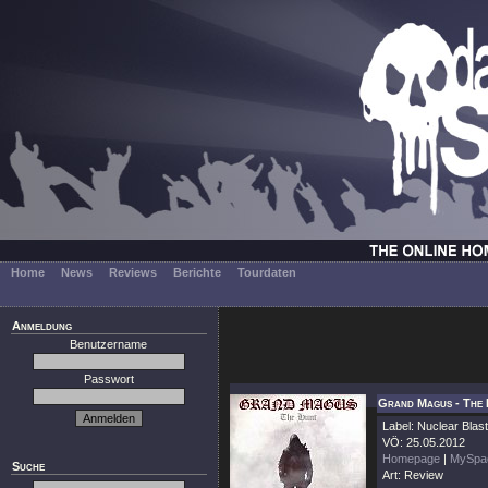
Home
News
Reviews
Berichte
Tourdaten
Anmeldung
Benutzername
Passwort
Grand Magus - The 
Label: Nuclear Blast
VÖ: 25.05.2012
Homepage
|
MySpa
Suche
Art: Review