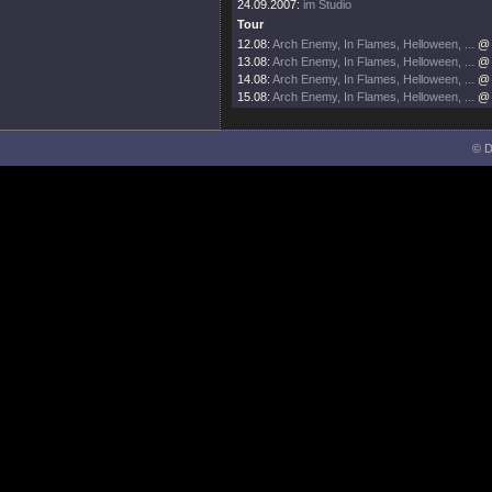
24.09.2007:
im Studio
Tour
12.08:
Arch Enemy, In Flames, Helloween, ...
@ 
13.08:
Arch Enemy, In Flames, Helloween, ...
@ 
14.08:
Arch Enemy, In Flames, Helloween, ...
@ 
15.08:
Arch Enemy, In Flames, Helloween, ...
@ 
© D