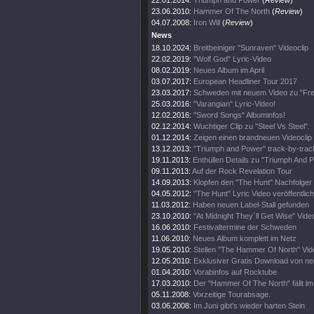
22.01.2014:
Triumph and Power
(
Review
)
23.06.2010:
Hammer Of The North
(
Review
)
04.07.2008:
Iron Will
(
Review
)
News
18.10.2024:
Breitbeiniger "Sunraven" Videoclip
22.02.2019:
"Wolf God" Lyric-Video
08.02.2019:
Neues Album im April
03.07.2017:
European Headliner Tour 2017
23.03.2017:
Schweden mit neuem Video zu "Fre
25.03.2016:
"Varangian" Lyric-Video!
12.02.2016:
"Sword Songs" Albuminfos!
02.12.2014:
Wuchtiger Clip zu "Steel Vs Steel".
01.12.2014:
Zeigen einen brandneuen Videoclip
13.12.2013:
"Triumph and Power" track-by-trac
19.11.2013:
Enthüllen Details zu "Triumph And 
09.11.2013:
Auf der Rock Revelation Tour
14.09.2013:
Klopfen den "The Hunt" Nachfolger 
04.05.2012:
"The Hunt" Lyric Video veröffentlich
11.03.2012:
Haben neuen Label-Stall gefunden
23.10.2010:
"At Midnight They´ll Get Wise" Video
16.06.2010:
Festivaltermine der Schweden
11.06.2010:
Neues Album komplett im Netz
19.05.2010:
Stellen "The Hammer Of North" Vide
12.05.2010:
Exklusiver Gratis Download von n
01.04.2010:
Vorabinfos auf Rocktube
17.03.2010:
Der "Hammer Of The North" fällt i
05.11.2008:
Vorzeitige Tourabsage.
03.06.2008:
Im Juni gibt's wieder harten Stein