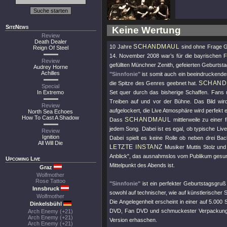
SiteNews
Keine Wertung
Review
Death Dealer
SCHANDMAUL
10 Jahre
sind ohne Frage G
Reign Of Steel
14. November 2008 war’s für die bayrischen Fo
Review
gefüllten Münchner Zenith, gefeierten Geburtst
Audrey Horne
Achilles
"Sinnfonie"
ist somit auch ein beeindruckende
SCHAND
die Spitze des Genres geebnet hat.
Special
In Extremo
Set quer durch das bisherige Schaffen. Fans 
Treiben auf und vor der Bühne. Das Bild wi
Review
aufgelockert, die Live Atmosphäre wird perfekt
North Sea Echoes
How To Cast A Shadow
SCHANDMAUL
Dass
mittlerweile zu einer 
jedem Song. Dabei ist es egal, ob typische Liv
Review
Ignition
Dabei spielt es keine Rolle ob neben drei B
All Will Die
LETZTE INSTANZ
Musiker Muttis Stolz und
Anblick"
, das ausnahmslos vom Publikum gesung
Upcoming Live
Mittelpunkt des Abends ist.
Graz
Wolfmother
Rose Tattoo
"Sinnfonie"
ist ein perfekter Geburtstagsgru
Innsbruck
sowohl auf technischer, wie auf künstlerischer 
Wolfmother
Die Angelegenheit erscheint in einer auf 5.000 S
Dinkelsbühl
DVD, Fan DVD und schmuckester Verpackung. Z
Arch Enemy (+21)
Arch Enemy (+21)
Version erhaschen.
Arch Enemy (+21)