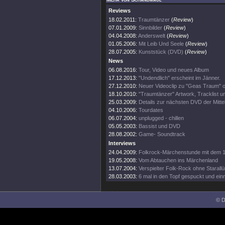
Reviews
18.02.2011:
Traumtänzer
(
Review
)
07.01.2009:
Sinnbilder
(
Review
)
04.04.2008:
Anderswelt
(
Review
)
01.05.2006:
Mit Leib Und Seele
(
Review
)
28.07.2005:
Kunststück (DVD)
(
Review
)
News
06.08.2016:
Tour, Video und neues Album
17.12.2013:
"Undendlich" erscheint im Jänner.
27.12.2010:
Neuer Videoclip zu "Geas Traum" o
18.10.2010:
"Traumtänzer" Artwork, Tracklist u
25.03.2009:
Details zur nächsten DVD der Mittel
04.10.2006:
Tourdates
06.07.2004:
unplugged - chillen
05.05.2003:
Bassist und DVD
28.08.2002:
Game- Soundtrack
Interviews
24.04.2009:
Folkrock-Märchenstunde mit dem 
19.05.2008:
Vom Abtauchen ins Märchenland
13.07.2004:
Verspielter Folk-Rock ohne Starall
28.03.2003:
6 mal in den Topf gespuckt und ei
© D