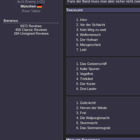
Fans der Band muss man aber sicher nicht zweim
Arch Enemy (+21)
München
Trackliste
Rose Tattoo
Intro
Statistics
Vor der Schlacht
6972 Reviews
458 Classic Reviews
Kein Weg zu weit
284 Unsigned Reviews
Wolfsmensch
Der Hofnarr
Missgeschick
Leb!
Das Geisterschiff
Kalte Spuren
Vogelfrei
Trinklied
Der Kurier
Drei Lieder
Gebt Acht!
Herren der Winde
Frei
Die Walpurgisnacht
Sturmnacht
Das Seemannsgrab
Mehr von Schandmaul