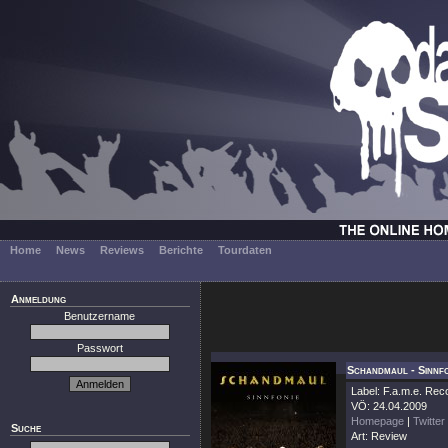
Home
News
Reviews
Berichte
Tourdaten
Anmeldung
Benutzername
Passwort
Schandmaul - Sinnf
Label: F.a.m.e. Rec
VÖ: 24.04.2009
Homepage
|
Twitter
Suche
Art: Review