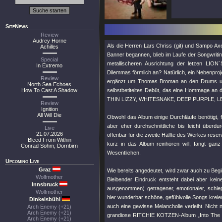
SiteNews
Review
Audrey Horne
Als die Herren Lars Chriss (git) und Sampo 
Achilles
Banner begannen, blieb im Laufe der Songwritin
Special
metallischeren Ausrichtung der letzen LION
In Extremo
Dilemmas förmlich an? Natürlich, ein Nebenpro
Review
ergänzt um Thomas Broman an den Drums u
North Sea Echoes
How To Cast A Shadow
selbstbetiteltes Debüt, das eine Hommage an
THIN LIZZY, WHITESNAKE, DEEP PURPLE, LE
Review
Ignition
All Will Die
Obwohl das Album einige Durchläufe benötigt, f
aber eher durchschnittliche bis leicht überdu
Live
21.07.2026
offenbar für die zweite Hälfte des Werkes reserv
Bleed From Within
kurz in das Album reinhören will, fängt gan
Conrad Sohm, Dornbirn
Wesentlichen.
Upcoming Live
Graz
Wie bereits angedeutet, wird zwar auch zu Beginn
Wolfmother
Bleibender Eindruck entsteht dabei aber kei
Innsbruck
ausgenommen) getragener, emotionaler, schlep
Wolfmother
hier wunderbar schöne, gefühlvolle Songs kreie
Dinkelsbühl
auch eine gewisse Melancholie verleiht. Nicht 
Arch Enemy (+21)
Arch Enemy (+21)
grandiose RITCHIE KOTZEN-Album „Into The Bla
Arch Enemy (+21)