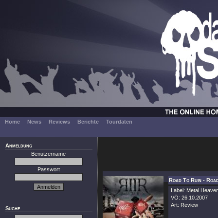
Home
News
Reviews
Berichte
Tourdaten
Anmeldung
Benutzername
Passwort
Road To Ruin - Roa
Label: Metal Heave
VÖ: 26.10.2007
Art: Review
Suche