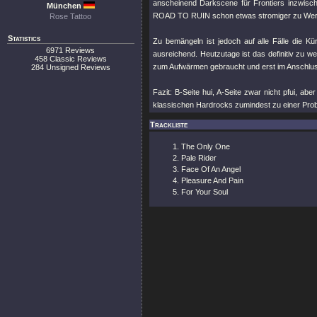
anscheinend Darkscene für Frontiers inzwisch
München
ROAD TO RUIN schon etwas stromiger zu Wer
Rose Tattoo
Statistics
Zu bemängeln ist jedoch auf alle Fälle die K
6971 Reviews
ausreichend. Heutzutage ist das definitiv zu w
458 Classic Reviews
zum Aufwärmen gebraucht und erst im Anschluss 
284 Unsigned Reviews
Fazit: B-Seite hui, A-Seite zwar nicht pfui, 
klassischen Hardrocks zumindest zu einer Prob
Trackliste
The Only One
Pale Rider
Face Of An Angel
Pleasure And Pain
For Your Soul