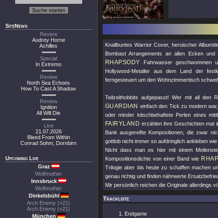
SiteNews
Review
Audrey Horne
Knallbuntes Warrior Cover, heroischer Albumt
Achilles
Bombast Arrangements an allen Ecken und
Special
RHAPSODY
Fahrwasser geschwommen und 
In Extremo
Hollywood-Metaller aus dem Land der festk
Review
ferngesteuert um den Wohnzimmertisch schweb
North Sea Echoes
How To Cast A Shadow
Teilzeithobbits aufgepasst! Wer mit all de
Review
GUARDIAN
einfach den Tick zu modern war, 
Ignition
All Will Die
oder minder kitschbehaftete Perlen eines mi
FAIRYLAND
erzählen ihre Geschichten mal i
Live
21.07.2026
Bank ausgereifte Kompositionen, die zwar ni
Bleed From Within
gottlob nicht immer so aufdringlich ankleben wie
Conrad Sohm, Dornbirn
Nicht dass man es hier mit einem Meilenste
Upcoming Live
RHA
Kompositionsdichte von einer Band wie
Graz
Trilogie aber bis heute zu schaffen machen und 
Wolfmother
genau richtig und finden nährwerte Ersatzbefrie
Innsbruck
Mir persönlich reichen die Originale allerdings völ
Wolfmother
Dinkelsbühl
Trackliste
Arch Enemy (+21)
Arch Enemy (+21)
Endgame
München