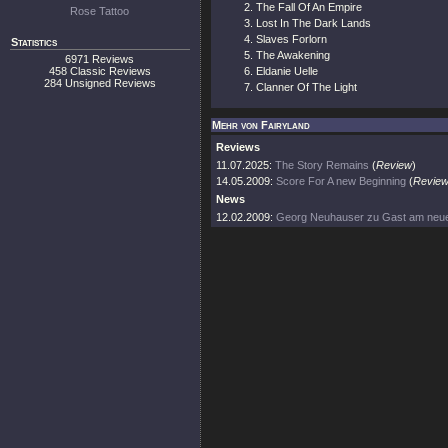
The Fall Of An Empire
Rose Tattoo
Lost In The Dark Lands
Slaves Forlorn
Statistics
The Awakening
6971 Reviews
458 Classic Reviews
Eldanie Uelle
284 Unsigned Reviews
Clanner Of The Light
Mehr von Fairyland
Reviews
11.07.2025:
The Story Remains
(
Review
)
14.05.2009:
Score For A new Beginning
(
Revie
News
12.02.2009:
Georg Neuhauser zu Gast am neue