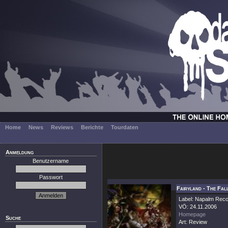
Home
News
Reviews
Berichte
Tourdaten
Anmeldung
Benutzername
Passwort
Fairyland - The Fal
Label: Napalm Rec
VÖ: 24.11.2006
Homepage
Suche
Art: Review