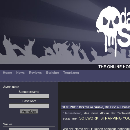
Home
News
Reviews
Berichte
Tourdaten
Anmeldung
Benutzername
Passwort
30.05.2011: Derzeit im Studio, Release im Herbs
"Jerusalem"
, das neue Album der "schwe
SOILWORK
STRAPPING YO
zusammen
,
Suche
Wie der Name der LP schon nahelegt, behande