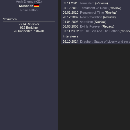
Arch Enemy (+21)
03.11.2011:
Jerusalem
(
Review
)
München
04.12.2010:
Testament Of Rock
(
Review
)
Rose Tattoo
08.01.2010:
Requiem of Time
(
Review
)
20.12.2007:
New Revelation
(
Review
)
Statistics
21.04.2006:
Astralism
(
Review
)
7714 Reviews
06.03.2005:
Evil Is Forever
(
Review
)
912 Berichte
26 Konzerte/Festivals
07.11.2003:
Of The Son And The Father
(
Revie
Interviews
26.10.2024:
Drachen, Statue of Liberty und ein p