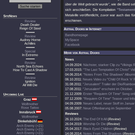
über die Welt gebracht wurde"
, wie die Band se
sich anschließen. Die Kompilation
"Testamen
Metalville veröffentlicht, zuvor war auch das 
SiteNews
erschienen.
Review
Death Dealer
Reign Of Steel
Astral Doors im Internet
Bandhomepage
Review
Audrey Horne
MySpace
Achilles
Facebook
Special
Mehr von Astral Doors
In Extremo
News
Review
14.09.2024:
Nächster, starker Clip zu "Vikings 
North Sea Echoes
17.03.2015:
"The Last Temptation Of Christ" Vi
How To Cast A Shadow
04.06.2014:
"Notes From The Shadows" Albumt
Review
06.10.2011:
Neues Video zu "Child Of Rock 'n' R
Ignition
31.08.2011:
"Jerusalem" Trailer der Dio/Rainbo
All Will Die
17.08.2011:
"Jerusalem" erscheint im Oktober.
21.12.2009:
Erster "Requiem Of Time" Song onl
Upcoming Live
07.12.2009:
"Requiem Of Time" Teaser und Info
Graz
04.09.2009:
Neues Label, neuer Stoff im Januar
Wolfmother
Rose Tattoo
05.08.2007:
Neue Offenbarung im September
Innsbruck
Reviews
Wolfmother
26.10.2024:
The End Of It All
(
Review
)
Dinkelsbühl
26.04.2019:
Worship Or Die
(
Review
)
Arch Enemy (+21)
25.04.2017:
Black Eyed Children
(
Review
)
Arch Enemy (+21)
Arch Enemy (+21)
14.08.2014:
Notes From The Shadows
(
Review