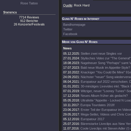
Rose Tattoo
Quelle
: Rock Hard
Statistics
7714 Reviews
Guns N' Roses im Internet
912 Berichte
26 Konzerte/Festivals
Bandhomepage
Twitter
Facebook
Mehr von Guns N' Roses
News
05.12.2025:
Stellen zwei neue Singles vor
27.01.2024:
Stylisches Video zur "The General"
18.08.2023:
Nagelneuer Song "Perhaps" samt Vi
17.07.2023:
Bald neue Musik im Appetite-Style?
07.10.2022:
Knackiger "You Could Be Mine" 91e
24.09.2021:
Nächster "neuer" Song wiederverw
06.04.2021:
Europatour auf 2022 verschoben. D
01.01.2021:
30-minütiges Livevideo inkl. "Black
07.01.2019:
Witziger, neuer "Looney Tunes"-So
17.12.2018:
Neues Album früher als gedacht?
05.05.2018:
Ultrafette "Appetite - Locked N Loa
10.11.2017:
Europa Tourdates 2018!
23.06.2017:
Erster Teil der Europatour im Video
29.05.2017:
Mega-Setlist, Videos und Chris Cor
05.12.2016:
Europatour 2017
25.07.2016:
Bärenstarke Liveclips aus New Yer
11.07.2016:
Coole Liveclips mit Steven Adler (!)