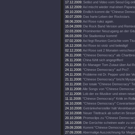
17.12.2009:
Setlist und Video vom Seoul Gig onl
16.12.2009:
Axl mischt wieder mal einen Papara
20.10.2009:
Endlich kommt die "Chinese Democ
30.07.2009:
Das harte Leben der Rockstars.
08.06.2009:
Axl Rose rulez again.
15.04.2009:
Die Rock Band Version und Remix
22.03.2009:
Prominenter Neuzugang an der Gita
06.03.2009:
Die Stadiontour kommt!
07.02.2009:
Axl fegt Reunion Gerüchte vom Tis
16.12.2008:
Axl Rose ist stolz und beleidigt!
02.12.2008:
Axl Rose seit 2 Monaten verschwu
26.11.2008:
"Chinese Democracy" als Chartbre
26.11.2008:
China fühlt sich angegriffen!
25.11.2008:
Ex-Manager Tom Zutaut über Axl R
24.11.2008:
"Chinese Democracy" auf Pro7.
24.11.2008:
Probleme mit Dr. Pepper und der Ver
21.11.2008:
"Chinese Democracy" bricht Mysp
20.11.2008:
Der totale "Chinese Democracy" Tes
19.11.2008:
Alle Songs von "Chinese Democracy
17.11.2008:
Lob der ex-Musiker und einen neue
11.11.2008:
"Chinese Democracy" Kritik im Rolli
26.10.2008:
"Chinese Democracy" Coverartwor
24.10.2008:
Getränkehersteller hält Vereinbarun
22.10.2008:
Neuer Titeltrack ab sofort im Stream
20.10.2008:
Promoclips zu "Chinese Democrac
16.10.2008:
Die Gerüchte scheinen wahr zu sein
29.09.2008:
Kommt "Chinese Democracy" nun 
27.09.2008:
Abermalige Auszeichnung für Mega