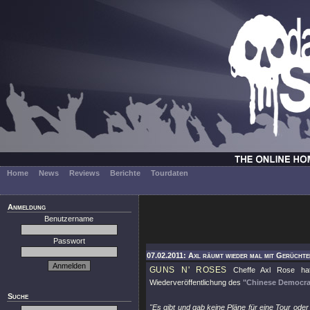
Home
News
Reviews
Berichte
Tourdaten
Anmeldung
Benutzername
Passwort
07.02.2011: Axl räumt wieder mal mit Gerüchten
GUNS N' ROSES
Cheffe Axl Rose hat 
Wiederveröffentlichung des
"Chinese Democra
Suche
"Es gibt und gab keine Pläne für eine Tour ode