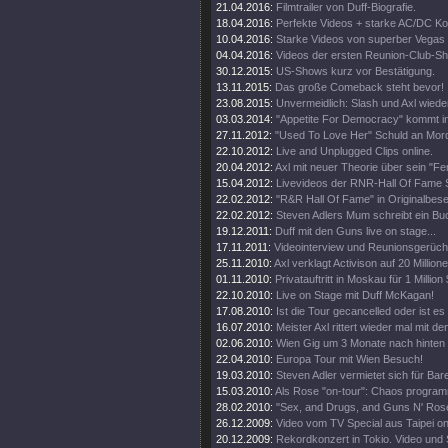
21.04.2016:
Filmtrailer von Duff-Biografie.
18.04.2016:
Perfekte Videos + starke AC/DC Ko
10.04.2016:
Starke Videos von superber Vegas
04.04.2016:
Videos der ersten Reunion-Club-Sh
30.12.2015:
US-Shows kurz vor Bestätigung.
13.11.2015:
Das große Comeback steht bevor!
23.08.2015:
Unvermeidlich: Slash und Axl wieder
03.03.2014:
"Appetite For Democracy" kommt i
27.11.2012:
"Used To Love Her" Schuld an Mor
22.10.2012:
Live and Unplugged Clips online.
20.04.2012:
Axl mit neuer Theorie über sein "Fer
15.04.2012:
Livevideos der RNR-Hall Of Fame 
22.02.2012:
"R&R Hall Of Fame" in Originalbes
22.02.2012:
Steven Adlers Mum schreibt ein Buc
19.12.2011:
Duff mit den Guns live on stage...
17.11.2011:
Videointerview und Reunionsgerücht
25.11.2010:
Axl verklagt Activison auf 20 Millione
01.11.2010:
Privatauftritt in Moskau für 1 Million 
22.10.2010:
Live on Stage mit Duff McKagan!
17.08.2010:
Ist die Tour gecancelled oder ist es
16.07.2010:
Meister Axl rittert wieder mal mit de
02.06.2010:
Wien Gig um 3 Monate nach hinten
22.04.2010:
Europa Tour mit Wien Besuch!
19.03.2010:
Steven Adler vermietet sich für Bare
15.03.2010:
Als Rose "on-tour": Chaos program
28.02.2010:
"Sex, and Drugs, and Guns N' Ros
26.12.2009:
Video vom TV Special aus Taipei on
20.12.2009:
Rekordkonzert in Tokio. Video und Se