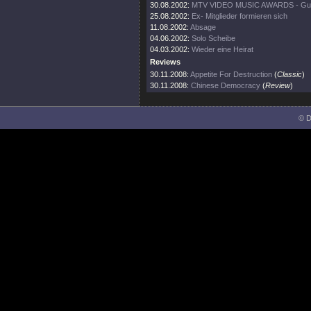
30.08.2002:
MTV VIDEO MUSIC AWARDS - Gunn
25.08.2002:
Ex- Mitglieder formieren sich
11.08.2002:
Absage
04.06.2002:
Solo Scheibe
04.03.2002:
Wieder eine Heirat
Reviews
30.11.2008:
Appetite For Destruction
(
Classic
)
30.11.2008:
Chinese Democracy
(
Review
)
© D