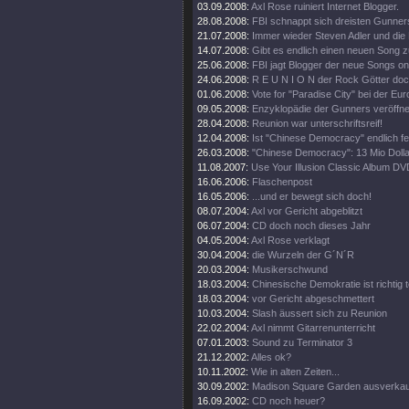
03.09.2008:
Axl Rose ruiniert Internet Blogger.
28.08.2008:
FBI schnappt sich dreisten Gunner
21.07.2008:
Immer wieder Steven Adler und die
14.07.2008:
Gibt es endlich einen neuen Song 
25.06.2008:
FBI jagt Blogger der neue Songs onli
24.06.2008:
R E U N I O N der Rock Götter doc
01.06.2008:
Vote for "Paradise City" bei der Euro
09.05.2008:
Enzyklopädie der Gunners veröffnet
28.04.2008:
Reunion war unterschriftsreif!
12.04.2008:
Ist "Chinese Democracy" endlich fe
26.03.2008:
"Chinese Democracy": 13 Mio Dollar
11.08.2007:
Use Your Illusion Classic Album DV
16.06.2006:
Flaschenpost
16.05.2006:
...und er bewegt sich doch!
08.07.2004:
Axl vor Gericht abgeblitzt
06.07.2004:
CD doch noch dieses Jahr
04.05.2004:
Axl Rose verklagt
30.04.2004:
die Wurzeln der G´N´R
20.03.2004:
Musikerschwund
18.03.2004:
Chinesische Demokratie ist richtig 
18.03.2004:
vor Gericht abgeschmettert
10.03.2004:
Slash äussert sich zu Reunion
22.02.2004:
Axl nimmt Gitarrenunterricht
07.01.2003:
Sound zu Terminator 3
21.12.2002:
Alles ok?
10.11.2002:
Wie in alten Zeiten...
30.09.2002:
Madison Square Garden ausverkau
16.09.2002:
CD noch heuer?