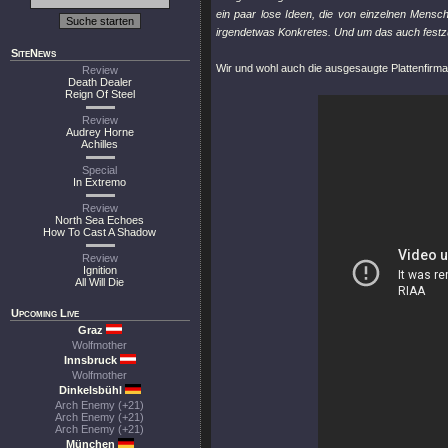
ein paar lose Ideen, die von einzelnen Mens
irgendetwas Konkretes. Und um das auch festzu
SiteNews
Wir und wohl auch die ausgesaugte Plattenfirma
Review
Death Dealer
Reign Of Steel
Review
Audrey Horne
Achilles
Special
In Extremo
Review
North Sea Echoes
How To Cast A Shadow
Review
Ignition
All Will Die
Upcoming Live
Graz
Wolfmother
Innsbruck
Wolfmother
Dinkelsbühl
Arch Enemy (+21)
Arch Enemy (+21)
Arch Enemy (+21)
München