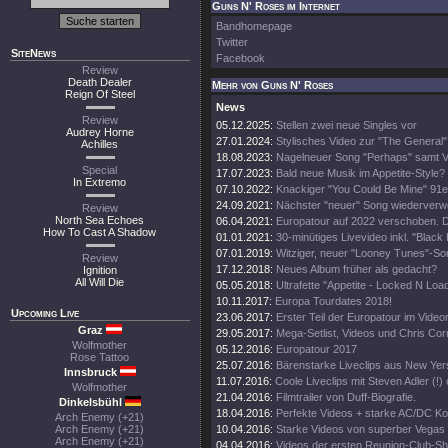
Guns N' Roses im Internet
Bandhomepage
Twitter
SiteNews
Facebook
Review
Death Dealer
Mehr von Guns N' Roses
Reign Of Steel
News
Review
05.12.2025:
Stellen zwei neue Singles vor
Audrey Horne
27.01.2024:
Stylisches Video zur "The General"
Achilles
18.08.2023:
Nagelneuer Song "Perhaps" samt Vi
Special
17.07.2023:
Bald neue Musik im Appetite-Style?
In Extremo
07.10.2022:
Knackiger "You Could Be Mine" 91e
24.09.2021:
Nächster "neuer" Song wiederverw
Review
North Sea Echoes
06.04.2021:
Europatour auf 2022 verschoben. D
How To Cast A Shadow
01.01.2021:
30-minütiges Livevideo inkl. "Black
07.01.2019:
Witziger, neuer "Looney Tunes"-So
Review
17.12.2018:
Neues Album früher als gedacht?
Ignition
All Will Die
05.05.2018:
Ultrafette "Appetite - Locked N Loa
10.11.2017:
Europa Tourdates 2018!
Upcoming Live
23.06.2017:
Erster Teil der Europatour im Video
Graz
29.05.2017:
Mega-Setlist, Videos und Chris Cor
Wolfmother
05.12.2016:
Europatour 2017
Rose Tattoo
25.07.2016:
Bärenstarke Liveclips aus New Yer
Innsbruck
11.07.2016:
Coole Liveclips mit Steven Adler (!)
Wolfmother
21.04.2016:
Filmtrailer von Duff-Biografie.
Dinkelsbühl
18.04.2016:
Perfekte Videos + starke AC/DC Ko
Arch Enemy (+21)
Arch Enemy (+21)
10.04.2016:
Starke Videos von superber Vegas
Arch Enemy (+21)
04.04.2016:
Videos der ersten Reunion-Club-Sh