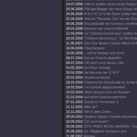
14.07.2008:
Gibt es endlich einen neuen Song 
25.06.2008:
FBI jagt Blogger der neue Songs onli
24.06.2008:
R E U N I O N der Rock Götter doc
01.06.2008:
Vote for "Paradise City" bei der Euro
09.05.2008:
Enzyklopädie der Gunners veröffnet
28.04.2008:
Reunion war unterschriftsreif!
12.04.2008:
Ist "Chinese Democracy" endlich fe
26.03.2008:
"Chinese Democracy": 13 Mio Dollar
11.08.2007:
Use Your Illusion Classic Album DV
16.06.2006:
Flaschenpost
16.05.2006:
...und er bewegt sich doch!
08.07.2004:
Axl vor Gericht abgeblitzt
06.07.2004:
CD doch noch dieses Jahr
04.05.2004:
Axl Rose verklagt
30.04.2004:
die Wurzeln der G´N´R
20.03.2004:
Musikerschwund
18.03.2004:
Chinesische Demokratie ist richtig 
18.03.2004:
vor Gericht abgeschmettert
10.03.2004:
Slash äussert sich zu Reunion
22.02.2004:
Axl nimmt Gitarrenunterricht
07.01.2003:
Sound zu Terminator 3
21.12.2002:
Alles ok?
10.11.2002:
Wie in alten Zeiten...
30.09.2002:
Madison Square Garden ausverkau
16.09.2002:
CD noch heuer?
30.08.2002:
MTV VIDEO MUSIC AWARDS - Gunn
25.08.2002:
Ex- Mitglieder formieren sich
11.08.2002:
Absage