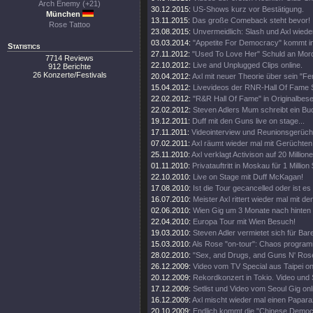
Arch Enemy (+21)
30.12.2015:
US-Shows kurz vor Bestätigung.
München
13.11.2015:
Das große Comeback steht bevor!
Rose Tattoo
23.08.2015:
Unvermeidlich: Slash und Axl wieder
03.03.2014:
"Appetite For Democracy" kommt i
Statistics
27.11.2012:
"Used To Love Her" Schuld an Mor
7714 Reviews
22.10.2012:
Live and Unplugged Clips online.
912 Berichte
26 Konzerte/Festivals
20.04.2012:
Axl mit neuer Theorie über sein "Fer
15.04.2012:
Livevideos der RNR-Hall Of Fame 
22.02.2012:
"R&R Hall Of Fame" in Originalbes
22.02.2012:
Steven Adlers Mum schreibt ein Buc
19.12.2011:
Duff mit den Guns live on stage...
17.11.2011:
Videointerview und Reunionsgerücht
07.02.2011:
Axl räumt wieder mal mit Gerüchten 
25.11.2010:
Axl verklagt Activison auf 20 Millione
01.11.2010:
Privatauftritt in Moskau für 1 Million 
22.10.2010:
Live on Stage mit Duff McKagan!
17.08.2010:
Ist die Tour gecancelled oder ist es
16.07.2010:
Meister Axl rittert wieder mal mit de
02.06.2010:
Wien Gig um 3 Monate nach hinten
22.04.2010:
Europa Tour mit Wien Besuch!
19.03.2010:
Steven Adler vermietet sich für Bare
15.03.2010:
Als Rose "on-tour": Chaos program
28.02.2010:
"Sex, and Drugs, and Guns N' Ros
26.12.2009:
Video vom TV Special aus Taipei on
20.12.2009:
Rekordkonzert in Tokio. Video und Se
17.12.2009:
Setlist und Video vom Seoul Gig onl
16.12.2009:
Axl mischt wieder mal einen Papara
20.10.2009:
Endlich kommt die "Chinese Democ