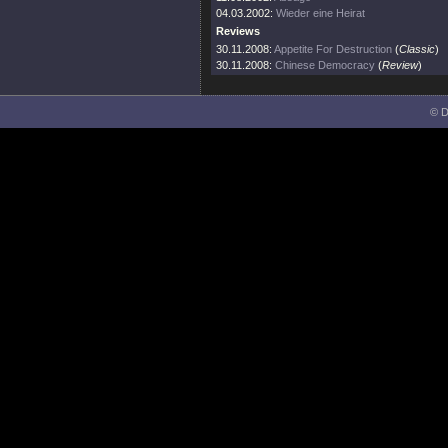
04.03.2002:
Wieder eine Heirat
Reviews
30.11.2008:
Appetite For Destruction
(
Classic
)
30.11.2008:
Chinese Democracy
(
Review
)
© D