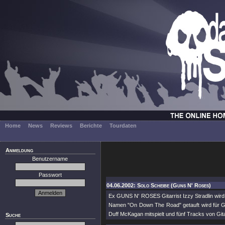
Home
News
Reviews
Berichte
Tourdaten
Anmeldung
Benutzername
Passwort
04.06.2002: Solo Scheibe (Guns N' Roses)
Ex GUNS N' ROSES Gitarrist Izzy Stradlin wird 
Namen "On Down The Road" getauft wird für 
Duff McKagan mitspielt und fünf Tracks von Gita
Suche