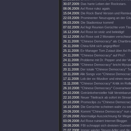
30.07.2009:
Das harte Leben der Rockstars.
08.06.2009:
Axl Rose rulez again.
15.04.2009:
Die Rock Band Version und Remix
22.03.2009:
Prominenter Neuzugang an der Gita
06.03.2009:
Die Stadiontour kommt!
07.02.2009:
Axl fegt Reunion Gerüchte vom Tis
16.12.2008:
Axl Rose ist stolz und beleidigt!
02.12.2008:
Axl Rose seit 2 Monaten verschwu
26.11.2008:
"Chinese Democracy" als Chartbre
26.11.2008:
China fühlt sich angegriffen!
25.11.2008:
Ex-Manager Tom Zutaut über Axl R
24.11.2008:
"Chinese Democracy" auf Pro7.
24.11.2008:
Probleme mit Dr. Pepper und der Ver
21.11.2008:
"Chinese Democracy" bricht Mysp
20.11.2008:
Der totale "Chinese Democracy" Tes
19.11.2008:
Alle Songs von "Chinese Democracy
17.11.2008:
Lob der ex-Musiker und einen neue
11.11.2008:
"Chinese Democracy" Kritik im Rolli
26.10.2008:
"Chinese Democracy" Coverartwor
24.10.2008:
Getränkehersteller hält Vereinbarun
22.10.2008:
Neuer Titeltrack ab sofort im Stream
20.10.2008:
Promoclips zu "Chinese Democrac
16.10.2008:
Die Gerüchte scheinen wahr zu sein
29.09.2008:
Kommt "Chinese Democracy" nun 
27.09.2008:
Abermalige Auszeichnung für Mega
03.09.2008:
Axl Rose ruiniert Internet Blogger.
28.08.2008:
FBI schnappt sich dreisten Gunner
21.07.2008:
Immer wieder Steven Adler und die