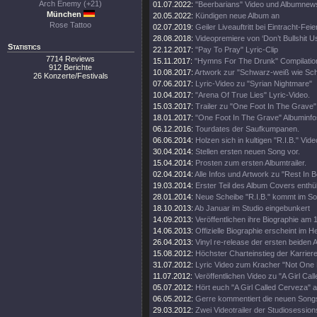
Arch Enemy (+21)
01.07.2022:
"Beerbarians" Video und Albumnew
München
20.05.2022:
Kündigen neue Album an
Rose Tattoo
02.07.2019:
Geiler Liveauftritt bei Eintracht-Feier
28.08.2018:
Videopremiere von ‘Don’t Bullshit Us
Statistics
22.12.2017:
"Pay To Pray" Lyric-Clip
7714 Reviews
15.11.2017:
"Hymns For The Drunk" Compilatio
912 Berichte
10.08.2017:
Artwork zur "Schwarz-weiß wie Sc
26 Konzerte/Festivals
07.06.2017:
Lyric-Video zu "Syrian Nightmare"
10.04.2017:
"Arena Of True Lies" Lyric-Video.
15.03.2017:
Trailer zu "One Foot In The Grave"
18.01.2017:
"One Foot In The Grave" Albuminfo
06.12.2016:
Tourdates der Saufkumpanen.
06.06.2014:
Holzen sich in kultigen "R.I.B." Vide
30.04.2014:
Stellen ersten neuen Song vor.
15.04.2014:
Prosten zum ersten Albumtrailer.
02.04.2014:
Alle Infos und Artwork zu "Rest In B
19.03.2014:
Erster Teil des Album Covers enthül
28.01.2014:
Neue Scheibe "R.I.B." kommt im S
18.10.2013:
Ab Januar im Studio eingebunkert
14.09.2013:
Veröffentlichen ihre Biographie am 
14.06.2013:
Offizielle Biographie erscheint im H
26.04.2013:
Vinyl re-release der ersten beiden 
15.08.2012:
Höchster Charteinstieg der Karriere
31.07.2012:
Lyric Video zum Kracher "Not One
11.07.2012:
Veröffentlichen Video zu "A Girl Cal
05.07.2012:
Hört euch "A Girl Called Cerveza" a
06.05.2012:
Gerre kommentiert die neuen Song
29.03.2012:
Zwei Videotrailer der Studiosession