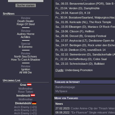
Sa., 06.03. Benavente/Lissabon (POR), Side B 
Fr., 23.04. Verden (D), Dampfmühle
Sa., 24.04. Kassel (D), K 19
SiteNews
Fr., 30.04. Bostalsee/Saarland, Walpurgisschlac
Review
Death Dealer
Sa., 01.05. Kerkrade (NL), The Rock Temple
Reign Of Steel
Sa., 15.05 Ellwangen (D), Maniacs Of Rock-Fes
Review
Sa., 19.06. Clisson (F), Hellfest
Audrey Horne
Sa., 26.06. Dessel (B), Graspop Festival
Achilles
Sa., 17.07. Anyksciai (LT), Devilstone-Open-Air
Special
Sa., 24.07. Bertingen (D), Rock unter den Eich
In Extremo
Fr., 01.10. Dietikon (CH), soundDock 14
Review
Sa., 02.10. Steinenbronn (D), Sandäckerhalle (A
North Sea Echoes
Fr., 22.10. Aschaffenburg (D), Colos Saal
How To Cast A Shadow
Sa., 23.10. Schrecksbach (D), Bullblast
Review
Ignition
Quelle
: Underdawg Promotion
All Will Die
Upcoming Live
Tankard im Internet
Graz
Bandhomepage
Wolfmother
MySpace
Rose Tattoo
Innsbruck
Mehr von Tankard
Wolfmother
Dinkelsbühl
News
Arch Enemy (+21)
27.02.2023:
Cooler Anime-Clip der Thrash Vete
Arch Enemy (+21)
08.08.2022:
"Ex-Fluencer" Single mitsamt Video
Arch Enemy (+21)