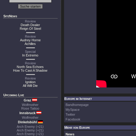
SiteNews
Review
Death Dealer
Reign Of Steel
Review
Audrey Horne
Achilles
Special
In Extremo
Review
North Sea Echoes
How To Cast A Shadow
Review
Ignition
All Will Die
Upcoming Live
Europe im Internet
Graz
Wolfmother
Bandhomepage
Rose Tattoo
MySpace
Innsbruck
Twitter
Wolfmother
Facebook
Dinkelsbühl
Arch Enemy (+21)
Mehr von Europe
Arch Enemy (+21)
Arch Enemy (+21)
News