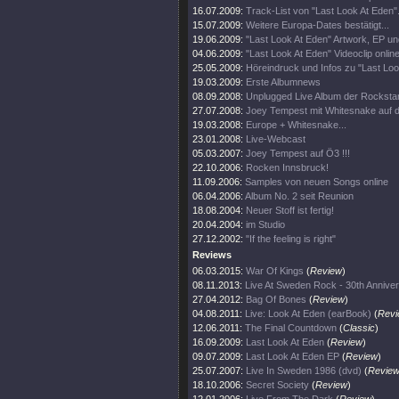
16.07.2009:
Track-List von "Last Look At Eden".
15.07.2009:
Weitere Europa-Dates bestätigt...
19.06.2009:
"Last Look At Eden" Artwork, EP u
04.06.2009:
"Last Look At Eden" Videoclip online
25.05.2009:
Höreindruck und Infos zu "Last Loo
19.03.2009:
Erste Albumnews
08.09.2008:
Unplugged Live Album der Rocksta
27.07.2008:
Joey Tempest mit Whitesnake auf 
19.03.2008:
Europe + Whitesnake...
23.01.2008:
Live-Webcast
05.03.2007:
Joey Tempest auf Ö3 !!!
22.10.2006:
Rocken Innsbruck!
11.09.2006:
Samples von neuen Songs online
06.04.2006:
Album No. 2 seit Reunion
18.08.2004:
Neuer Stoff ist fertig!
20.04.2004:
im Studio
27.12.2002:
"If the feeling is right"
Reviews
06.03.2015:
War Of Kings
(
Review
)
08.11.2013:
Live At Sweden Rock - 30th Annive
27.04.2012:
Bag Of Bones
(
Review
)
04.08.2011:
Live: Look At Eden (earBook)
(
Revi
12.06.2011:
The Final Countdown
(
Classic
)
16.09.2009:
Last Look At Eden
(
Review
)
09.07.2009:
Last Look At Eden EP
(
Review
)
25.07.2007:
Live In Sweden 1986 (dvd)
(
Revie
18.10.2006:
Secret Society
(
Review
)