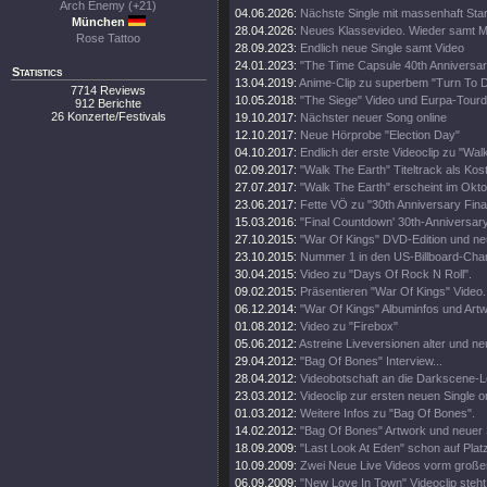
Arch Enemy (+21)
04.06.2026:
Nächste Single mit massenhaft Sta
München
28.04.2026:
Neues Klassevideo. Wieder samt M
Rose Tattoo
28.09.2023:
Endlich neue Single samt Video
24.01.2023:
"The Time Capsule 40th Anniversar
Statistics
13.04.2019:
Anime-Clip zu superbem "Turn To 
7714 Reviews
10.05.2018:
"The Siege" Video und Eurpa-Tour
912 Berichte
26 Konzerte/Festivals
19.10.2017:
Nächster neuer Song online
12.10.2017:
Neue Hörprobe "Election Day"
04.10.2017:
Endlich der erste Videoclip zu "Wal
02.09.2017:
"Walk The Earth" Titeltrack als Kos
27.07.2017:
"Walk The Earth" erscheint im Okt
23.06.2017:
Fette VÖ zu "30th Anniversary Fin
15.03.2016:
"Final Countdown' 30th-Anniversary
27.10.2015:
"War Of Kings" DVD-Edition und neu
23.10.2015:
Nummer 1 in den US-Billboard-Char
30.04.2015:
Video zu "Days Of Rock N Roll".
09.02.2015:
Präsentieren "War Of Kings" Video.
06.12.2014:
"War Of Kings" Albuminfos und Artw
01.08.2012:
Video zu "Firebox"
05.06.2012:
Astreine Liveversionen alter und ne
29.04.2012:
"Bag Of Bones" Interview...
28.04.2012:
Videobotschaft an die Darkscene-Le
23.03.2012:
Videoclip zur ersten neuen Single on
01.03.2012:
Weitere Infos zu "Bag Of Bones".
14.02.2012:
"Bag Of Bones" Artwork und neuer
18.09.2009:
"Last Look At Eden" schon auf Plat
10.09.2009:
Zwei Neue Live Videos vorm großen
06.09.2009:
"New Love In Town" Videoclip steht 