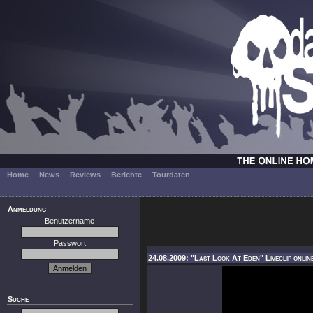
Home
News
Reviews
Berichte
Tourdaten
Anmeldung
Benutzername
Passwort
24.08.2009: "Last Look At Eden" Liveclip onlin
Suche