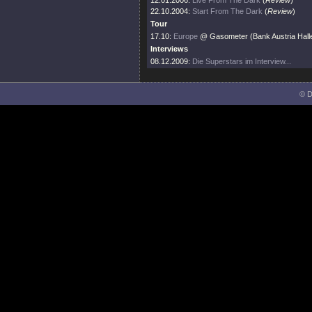
12.01.2006:
Live From The Dark
(
Review
)
22.10.2004:
Start From The Dark
(
Review
)
Tour
17.10:
Europe
@ Gasometer (Bank Austria Halle
Interviews
08.12.2009:
Die Superstars im Interview...
© D