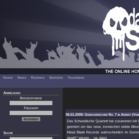
Home
News
Reviews
Berichte
Tourdaten
Anmeldung
Benutzername
Passwort
06.01.2009: Genickbrecher No. 7 in Arbeit (Vom
Das Schwedische Quartett hat zusammen mit Pr
geentert um das neue, inzwischen siebte Alb
Metal Blade Records wahrscheinlich im Somm
Suche
death!"
wissen ... na, dann.