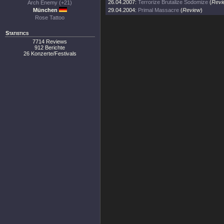
26.04.2007:
Terrorize Brutalize Sodomize
(
Revi
Arch Enemy (+21)
München
29.04.2004:
Primal Massacre
(
Review
)
Rose Tattoo
Statistics
7714 Reviews
912 Berichte
26 Konzerte/Festivals