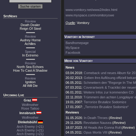
www.vomitory.net/www2/index.html
www.myspace.com/vomitoryswe
SiteNews
Review
Quelle
: Vomitory
Death Dealer
Reign Of Steel
Review
Vomitory im Internet
Audrey Horne
Bandhomepage
Achilles
MySpace
Special
Facebook
In Extremo
Mehr von Vomitory
Review
North Sea Echoes
News
How To Cast A Shadow
03.04.2018:
Comeback und neues Album für 20
20.02.2013:
Geben ihre Auflösung offiziell bekan
Review
Ignition
06.05.2011:
Schmettern den "Regorge In The Mo
All Will Die
07.03.2011:
Coverartwork & Tracklist der neue
06.01.2011:
Weitere Infos zur kommenden CD
Upcoming Live
22.11.2010:
Trümmern den achten Longplayer e
Graz
19.01.2007:
Terrorize Brutalize Sodomize
Wolfmother
17.01.2007:
„Terrorize Brutalize Sodomize“
Rose Tattoo
Reviews
Innsbruck
Wolfmother
31.05.2026:
In Death Throes
(
Review
)
Dinkelsbühl
29.11.2025:
Revelation Nausea
(
Review
)
Arch Enemy (+21)
18.07.2023:
All Heads Are Gonna Roll
(
Review
)
Arch Enemy (+21)
04.05.2011:
Opus Mortis VIII
(
Review
)
Arch Enemy (+21)