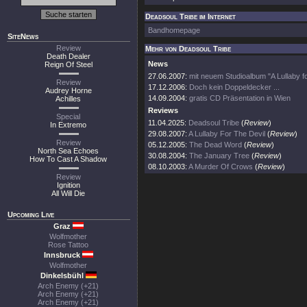
Deadsoul Tribe im Internet
Bandhomepage
SiteNews
Review
Mehr von Deadsoul Tribe
Death Dealer
News
Reign Of Steel
27.06.2007:
mit neuem Studioalbum "A Lullaby fo
Review
17.12.2006:
Doch kein Doppeldecker ...
Audrey Horne
14.09.2004:
gratis CD Präsentation in Wien
Achilles
Reviews
Special
11.04.2025:
Deadsoul Tribe
(
Review
)
In Extremo
29.08.2007:
A Lullaby For The Devil
(
Review
)
Review
05.12.2005:
The Dead Word
(
Review
)
North Sea Echoes
30.08.2004:
The January Tree
(
Review
)
How To Cast A Shadow
08.10.2003:
A Murder Of Crows
(
Review
)
Review
Ignition
All Will Die
Upcoming Live
Graz
Wolfmother
Rose Tattoo
Innsbruck
Wolfmother
Dinkelsbühl
Arch Enemy (+21)
Arch Enemy (+21)
Arch Enemy (+21)