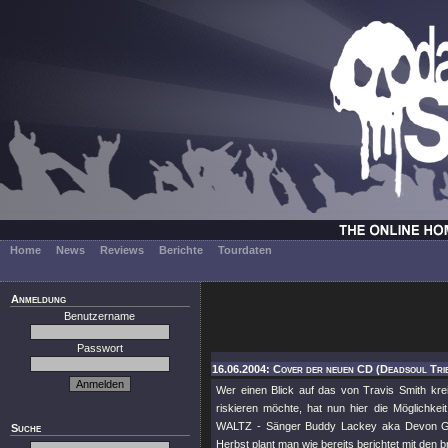
Home
News
Reviews
Berichte
Tourdaten
Anmeldung
Benutzername
Passwort
16.06.2004: Cover der neuen CD (Deadsoul Tri
Wer einen Blick auf das von Travis Smith 
riskieren möchte, hat nun hier die Möglichk
WALTZ - Sänger Buddy Lackey aka Devon Grav
Suche
Herbst plant man wie bereits berichtet mit de