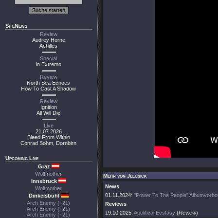
SiteNews
Review
Audrey Horne
Achilles
Special
In Extremo
Review
North Sea Echoes
How To Cast A Shadow
Review
Ignition
All Will Die
Live
21.07.2026
Bleed From Within
Conrad Sohm, Dornbirn
Upcoming Live
Graz
Wolfmother
Mehr von Jelusick
Innsbruck
News
Wolfmother
01.11.2024:
"Power To The People" Albumvorbo
Dinkelsbühl
Arch Enemy (+21)
Reviews
Arch Enemy (+21)
19.10.2025:
Apolitical Ecstasy
(
Review
)
Arch Enemy (+21)