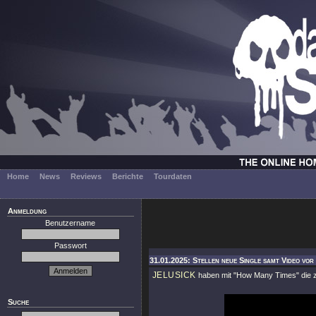
Home
News
Reviews
Berichte
Tourdaten
Anmeldung
Benutzername
Passwort
31.01.2025: Stellen neue Single samt Video vor 
JELUSICK
haben mit "How Many Times" die zw
Suche