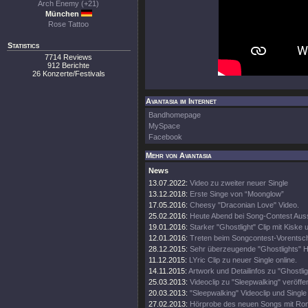
Arch Enemy (+21)
München
Rose Tattoo
Statistics
7714 Reviews
912 Berichte
26 Konzerte/Festivals
Avantasia im Internet
Bandhomepage
MySpace
Facebook
Mehr von Avantasia
News
13.07.2022:
Video zu zweiter neuer Single
13.12.2018:
Erste Singe von “Moonglow”
17.05.2016:
Cheesy "Draconian Love" Video.
25.02.2016:
Heute Abend bei Song-Contest Aus
19.01.2016:
Starker "Ghostlight" Clip mit Kiske
12.01.2016:
Treten beim Songcontest-Vorentsch
28.12.2015:
Sehr überzeugende "Ghostlights" 
11.12.2015:
LYric Clip zu neuer Single online.
14.11.2015:
Artwork und Detailinfos zu "Ghostlig
25.03.2013:
Videoclip zu "Sleepwalking" veröffen
20.03.2013:
"Sleepwalking" Videoclip und Single
27.02.2013:
Hörprobe des neuen Songs mit Ron