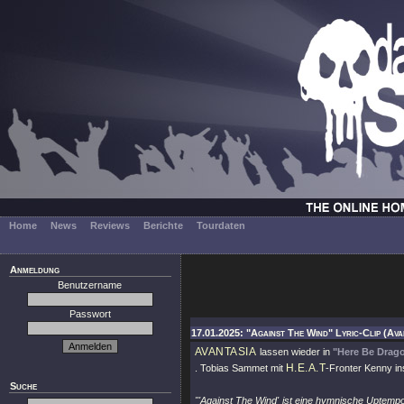
Home
News
Reviews
Berichte
Tourdaten
Anmeldung
Benutzername
Passwort
17.01.2025: "Against The Wind" Lyric-Clip (Ava
AVANTASIA
lassen wieder in
"Here Be Drag
H.E.A.T
. Tobias Sammet mit
-Fronter Kenny in
Suche
"'Against The Wind' ist eine hymnische Uptemp