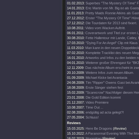
01.02.2013:
Superbes "The Mystery Of Time" F
14.01.2013:
Eric Martin von Mr. Big ist als Gas
11.01.2013:
Pretty Maids Ronnie Atkins als Gast
27.12.2012:
Erster "The Mystery Of Time" Höre
17.12.2012:
Die Tourdaten für 2013 sind fixiert.
10.08.2011:
Video vom Wacken Auftritt.
06.01.2011:
Coverartwork und Titel zur ersten
30.08.2010:
Fette Hallentour mit Lande, Catley,
17.03.2010:
"Dying For An Angel" Clip mit Klaus 
11.03.2010:
Man kann in den neuen Doppeldeck
07.02.2010:
Komplette Tracklist des neuen Me
16.01.2010:
Artworks und Infos zu den beiden n
04.01.2010:
Weiterer großer Ehrengast für "BK3
12.11.2009:
Das nächste Album erscheint in zwei
20.10.2009:
Weitere Infos zum neuen Album.
01.09.2009:
Michael Kiske bei Avantasia
24.08.2009:
Tim "Ripper" Owens Gast bei Avan
18.08.2009:
Erste Sänger stehen fest
15.02.2009:
"Scarecrow" Nachfolger diesen He
23.01.2008:
Die Gold Edition kommt
21.12.2007:
Video Premiere
10.08.2007:
Time Out ...
02.08.2006:
endgültig ad acta gelegt?!
27.05.2004:
Schluss!
Reviews
15.03.2025:
Here Be Dragons
(
Review
)
15.10.2022:
A Paranormal Evening With The Moo
16.02.2019:
Moonglow
(
Review
)