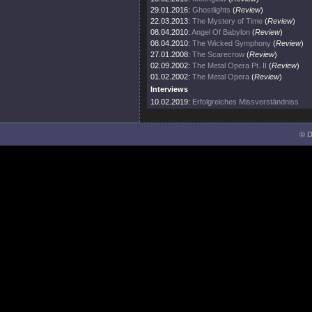
29.01.2016:
Ghostlights
(
Review
)
22.03.2013:
The Mystery of Time
(
Review
)
08.04.2010:
Angel Of Babylon
(
Review
)
08.04.2010:
The Wicked Symphony
(
Review
)
27.01.2008:
The Scarecrow
(
Review
)
02.09.2002:
The Metal Opera Pt. II
(
Review
)
01.02.2002:
The Metal Opera
(
Review
)
Interviews
10.02.2019:
Erfolgreiches Missverständniss
© D