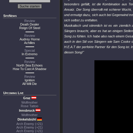
besonders gefällt, ist die Kombination aus 
Ansatz. Der Song überrollt mit schierer Wucht, 
und ermutigt dazu, sich auch bei Gegenwind treu
SiteNews
sich selbst zu entfalten.
Review
Death Dealer
Musikalisch und stimmlich ist es ein ziemli
Reign Of Steel
Sängers braucht, aber es hat an einigen Stelle
Review
Song zu fühlen. Ich habe also nach einem Gesa
Audrey Horne
auch in den Stil von Sängern wie Sam Cooke o
Achilles
H.E.A.T der perfekte Partner für den Song ist. I
Special
diesen Song!"
In Extremo
Review
North Sea Echoes
How To Cast A Shadow
Review
Ignition
All Will Die
Upcoming Live
Graz
Wolfmother
Rose Tattoo
Innsbruck
Wolfmother
Dinkelsbühl
Arch Enemy (+21)
Arch Enemy (+21)
Arch Enemy (+21)