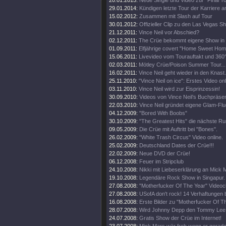
20.01.2015:
Neue Single und Video zur "Final T
29.01.2014:
Kündigen letzte Tour der Karriere a
15.02.2012:
Zusammen mit Slash auf Tour
30.01.2012:
Offizieller Clip zu den Las Vegas S
21.12.2011:
Vince Neil vor Abschied?
02.12.2011:
The Crüe bekommt eigene Show in 
01.09.2011:
Elfjährige covert "Home Sweet Home
15.06.2011:
Livevideo vom Tourauftakt und 360
02.03.2011:
Mötley Crüe/Poison Summer Tour...
16.02.2011:
Vince Neil geht wieder in den Knast.
25.11.2010:
"Vince Neil on ice": Erstes Video onl
03.11.2010:
Vince Neil wird zur Eisprinzessin!
30.09.2010:
Videos von Vince Neil’s Buchpräsen
22.03.2010:
Vince Neil gründet eigene Glam-Flug
04.12.2009:
"Bored With Boobs"
30.10.2009:
"The Greatest Hits" die nächste Ru
09.05.2009:
Die Crüe mit Auftritt bei "Bones".
26.02.2009:
"White Trash Circus" Video online.
25.02.2009:
Deutschland Dates der Crüe!!!
22.02.2009:
Neue DVD der Crüe!
06.12.2008:
Feuer im Stripclub
24.10.2008:
Nikki mit Liebeserklärung an Mick 
19.10.2008:
Legendäre Rock Show in Singapur.
27.08.2008:
"Motherfucker Of The Year" Videocl
27.08.2008:
USofA don't rock! 14 Verhaftungen 
16.08.2008:
Erste Bilder zu "Motherfucker Of T
28.07.2008:
Wird Johnny Depp den Tommy Lee
24.07.2008:
Gratis Show der Crüe im Internet!