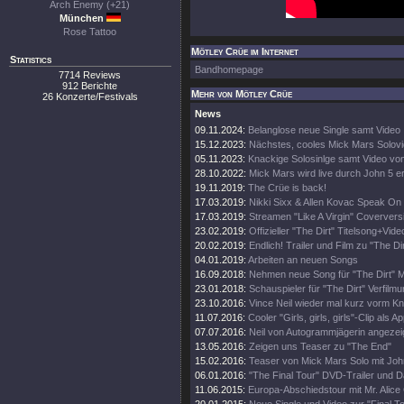
Arch Enemy (+21)
München
Rose Tattoo
Mötley Crüe im Internet
Statistics
Bandhomepage
7714 Reviews
912 Berichte
Mehr von Mötley Crüe
26 Konzerte/Festivals
News
09.11.2024:
Belanglose neue Single samt Video
15.12.2023:
Nächstes, cooles Mick Mars Solov
05.11.2023:
Knackige Solosinlge samt Video vo
28.10.2022:
Mick Mars wird live durch John 5 e
19.11.2019:
The Crüe is back!
17.03.2019:
Nikki Sixx & Allen Kovac Speak On 
17.03.2019:
Streamen "Like A Virgin" Coververs
23.02.2019:
Offizieller "The Dirt" Titelsong+Vide
20.02.2019:
Endlich! Trailer und Film zu "The Dir
04.01.2019:
Arbeiten an neuen Songs
16.09.2018:
Nehmen neue Song für "The Dirt" M
23.01.2018:
Schauspieler für "The Dirt" Verfil
23.10.2016:
Vince Neil wieder mal kurz vorm Kna
11.07.2016:
Cooler "Girls, girls, girls"-Clip als Ap
07.07.2016:
Neil von Autogrammjägerin angezei
13.05.2016:
Zeigen uns Teaser zu "The End"
15.02.2016:
Teaser von Mick Mars Solo mit Joh
06.01.2016:
"The Final Tour" DVD-Trailer und D
11.06.2015:
Europa-Abschiedstour mit Mr. Alice