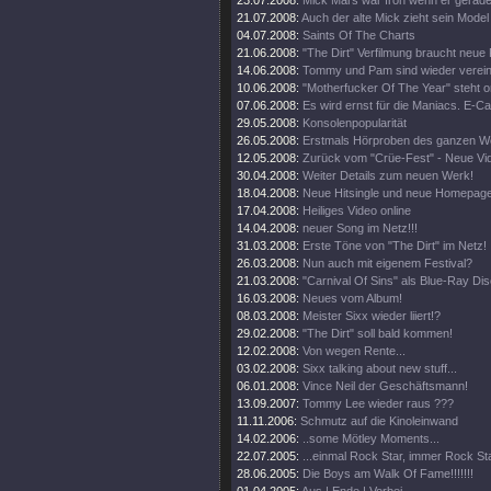
23.07.2008:
Mick Mars wär froh wenn er gerade
21.07.2008:
Auch der alte Mick zieht sein Model
04.07.2008:
Saints Of The Charts
21.06.2008:
"The Dirt" Verfilmung braucht neue 
14.06.2008:
Tommy und Pam sind wieder verein
10.06.2008:
"Motherfucker Of The Year" steht on
07.06.2008:
Es wird ernst für die Maniacs. E-Ca
29.05.2008:
Konsolenpopularität
26.05.2008:
Erstmals Hörproben des ganzen We
12.05.2008:
Zurück vom "Crüe-Fest" - Neue Vid
30.04.2008:
Weiter Details zum neuen Werk!
18.04.2008:
Neue Hitsingle und neue Homepage
17.04.2008:
Heiliges Video online
14.04.2008:
neuer Song im Netz!!!
31.03.2008:
Erste Töne von "The Dirt" im Netz!
26.03.2008:
Nun auch mit eigenem Festival?
21.03.2008:
"Carnival Of Sins" als Blue-Ray Dis
16.03.2008:
Neues vom Album!
08.03.2008:
Meister Sixx wieder liiert!?
29.02.2008:
"The Dirt" soll bald kommen!
12.02.2008:
Von wegen Rente...
03.02.2008:
Sixx talking about new stuff...
06.01.2008:
Vince Neil der Geschäftsmann!
13.09.2007:
Tommy Lee wieder raus ???
11.11.2006:
Schmutz auf die Kinoleinwand
14.02.2006:
..some Mötley Moments...
22.07.2005:
...einmal Rock Star, immer Rock Star
28.06.2005:
Die Boys am Walk Of Fame!!!!!!!