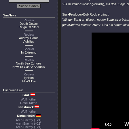
"Es ist immer wieder großartig, mit den Jungs z
Star-Producer-Bob Rock ergänzt:
SiteNews
"Mit der Band an diesem neuen Song zu arbeiten 
Review
Death Dealer
gut drauf wie niemals zuvor! Und sie haben ei
Reign Of Steel
Review
Audrey Horne
Achilles
Special
In Extremo
Review
North Sea Echoes
How To Cast A Shadow
Review
Ignition
All Will Die
Upcoming Live
Graz
Wolfmother
Rose Tattoo
Innsbruck
Wolfmother
Dinkelsbühl
Arch Enemy (+21)
Arch Enemy (+21)
Arch Enemy (+21)