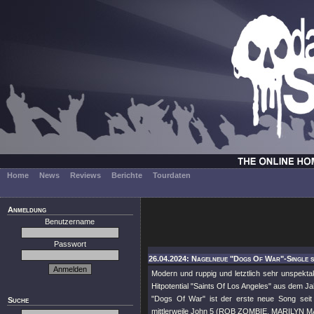
Home
News
Reviews
Berichte
Tourdaten
Anmeldung
Benutzername
Passwort
26.04.2024: Nagelneue "Dogs Of War"-Single s
Modern und ruppig und letztlich sehr unspektak
Hitpotential
"Saints Of Los Angeles"
aus dem Jah
"Dogs Of War"
ist der erste neue Song seit
Suche
mittlerweile John 5 (ROB ZOMBIE, MARILYN M