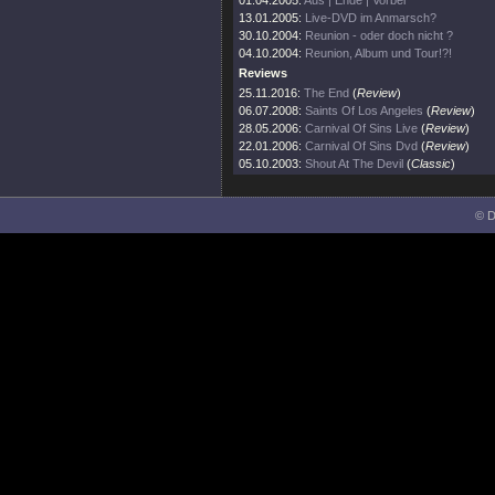
01.04.2005:
Aus | Ende | Vorbei
13.01.2005:
Live-DVD im Anmarsch?
30.10.2004:
Reunion - oder doch nicht ?
04.10.2004:
Reunion, Album und Tour!?!
Reviews
25.11.2016:
The End
(
Review
)
06.07.2008:
Saints Of Los Angeles
(
Review
)
28.05.2006:
Carnival Of Sins Live
(
Review
)
22.01.2006:
Carnival Of Sins Dvd
(
Review
)
05.10.2003:
Shout At The Devil
(
Classic
)
© D